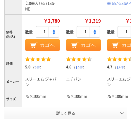
（10冊入） 6571SS-
冊 657-5SSAP
NE
￥2,780
￥1,319
￥1
数量
数量
数量
価格
(税込)
カゴへ
カゴへ
カ
評価
5.0
4.6
4.7
（
2件
）
（
14件
）
（
18件
）
スリーエム ジャパ
ニチバン
スリーエム 
メーカー
ン
ン
75×100mm
75×100mm
75×100mm
サイズ
詳しく見る
強粘着
通常粘着
強粘着
粘着力
スタンダード
スタンダード
スタンダード
種類