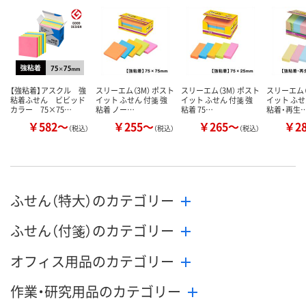
カゴへ
カゴへ
カ
【強粘着】アスクル 強
スリーエム（3M） ポスト
スリーエム（3M） ポスト
スリーエム（
粘着ふせん ビビッド
イット ふせん 付箋 強
イット ふせん 付箋 強
イット ふせ
カラー 75×75…
粘着 ノー…
粘着 75…
粘着・再生
￥582～
￥255～
￥265～
￥2
（税込）
（税込）
（税込）
ふせん（特大）のカテゴリー
ふせん（付箋）のカテゴリー
オフィス用品のカテゴリー
作業・研究用品のカテゴリー