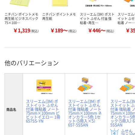
ニチバン ポイントメモ
ニチバン ポイントメモ
スリーエム（3M） ポスト
スリーエム（
再生紙 ビジネスパック
再生紙
イット ふせん 付箋 強
イット ふせ
75×100…
粘着・再生…
粘着 ノー…
￥1,319
￥189～
￥446～
￥3
（税込）
（税込）
（税込）
他のバリエーション
スリーエム(3M) ポ
スリーエム(3M) ポ
スリーエム(3M
ストイット ふせん
ストイット ふせん
ストイット 
付箋 強粘着 ノート
付箋 強粘着 ノート
付箋 強粘着 
商品名
75mm×100mm ビ
75mm×100mm ネ
75mm×100
ビットイエロー 1冊
オンカラー5色 1セ
オンカラー5色
657SS-YN
ット（5冊入×5）
ック（5冊入） 6
657-5SSAN
5SSAN
ふせん
75×10