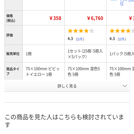
位
価格
￥358
￥6,760
￥1
(税込)
評価
4.3
4.3
（
8件
）
（
8件
）
1セット（25冊：5冊入
1冊
1パック（5冊入
販売単位
×5パック）
75×100mm ビビッ
75×100mm 混色5
75×100mm 
商品タイ
プ
トイエロー 1冊
色 5冊
色 5冊
お申込番
詳しく見る
AP74056
974774
551339
号
あり
3点
あり
在庫
8月11日（火）
8月10日（月）
8月10日（月）
お届け日
この商品を見た人はこちらも検討されていま
す
数量
数量
数量