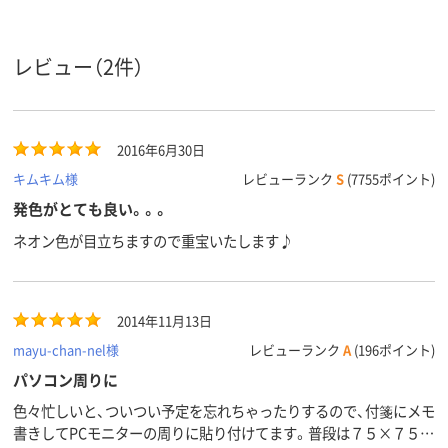
イエロー系、オレン
イエロー系
イエロー系、
カラータ
ジ系、グリーン系、ピ
ン系、ピンク
イプ
ンク系、ブルー系
ー系
レビュー（2件）
カラーシ
ネオンカラー
パステルカラー
パステルカラ
リーズ
アスクル
2016年6月30日
商品環境
85
120
スコア
キムキム様
レビューランク
S
(7755ポイント)
発色がとても良い。。。
ネオン色が目立ちますので重宝いたします♪
2014年11月13日
mayu-chan-nel様
レビューランク
A
(196ポイント)
パソコン周りに
色々忙しいと、ついつい予定を忘れちゃったりするので、付箋にメモ
書きしてPCモニターの周りに貼り付けてます。普段は７５×７５を