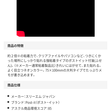
アスクル商品環境スコア詳細／加点項目
」で確認できます。
商品の特徴
約２倍※の粘着力で、クリアファイルやパソコンなど、つきにくか
った場所にしっかり貼れる強粘着タイプのポストイット付箋(ふせ
ん)。（※メーカー通常粘着製品比）きれいにはがせて、また貼れる。
よく目立つネオンカラー。75×100mmの大判タイプでたっぷりメ
モが書き込めます。
商品仕様
メーカー：スリーエム ジャパン
ブランド：Post-it（ポスト・イット）
アスクル商品環境スコア：85