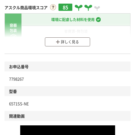
85
アスクル商品環境スコア
環境に配慮した材料を使用
容器
包装
省資源・無包装
詳しく見る
分別・リサイクルしやすい設計
環境に配慮した材料を使用
商品
お申込番号
本体
省資源・省エネ・節水
7798267
分別・リサイクルしやすい設計
型番
独自の回収スキームがある
6571SS-NE
仕組
アスクルで資源循環している
関連動画
温室効果ガスなどの削減
この商品の環境配慮ポイントです。下記商品詳細「