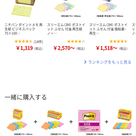
ニチバン ポイントメモ 再
スリーエム（3M） ポストイ
スリーエム（3M） ポストイ
ス
生紙 ビジネスパック
ット ふせん 付箋 再生紙
ット ふせん 付箋 強粘着・
ッ
75×100…
ノー…
再生…
ノ
(
14件
)
￥1,319
￥2,570～
￥1,518～
（税込）
（税込）
（税込）
ランキングをもっと見る
一緒に購入する