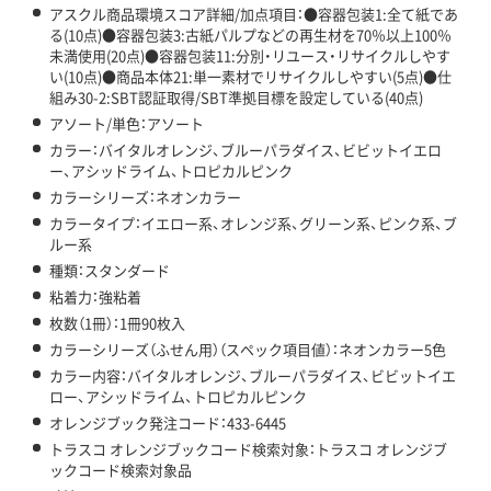
アスクル商品環境スコア詳細/加点項目：●容器包装1:全て紙であ
る(10点)●容器包装3:古紙パルプなどの再生材を70％以上100％
未満使用(20点)●容器包装11:分別・リユース・リサイクルしやす
い(10点)●商品本体21:単一素材でリサイクルしやすい(5点)●仕
組み30-2:SBT認証取得/SBT準拠目標を設定している(40点)
アソート/単色：アソート
カラー：バイタルオレンジ、ブルーパラダイス、ビビットイエロ
ー、アシッドライム、トロピカルピンク
カラーシリーズ：ネオンカラー
カラータイプ：イエロー系、オレンジ系、グリーン系、ピンク系、ブ
ルー系
種類：スタンダード
粘着力：強粘着
枚数（1冊）：1冊90枚入
カラーシリーズ（ふせん用）（スペック項目値）：ネオンカラー5色
カラー内容：バイタルオレンジ、ブルーパラダイス、ビビットイエ
ロー、アシッドライム、トロピカルピンク
オレンジブック発注コード：433-6445
トラスコ オレンジブックコード検索対象：トラスコ オレンジブ
ックコード検索対象品