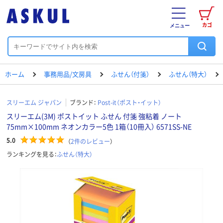
カゴ
メニュー
ホーム
事務用品/文房具
ふせん（付箋）
ふせん（特大）
スリーエム ジャパン
ブランド：
Post-it（ポスト・イット）
スリーエム(3M) ポストイット ふせん 付箋 強粘着 ノート
75mm×100mm ネオンカラー5色 1箱（10冊入） 6571SS-NE
5.0
（
2
件のレビュー
）
ランキングを見る：
ふせん（特大）