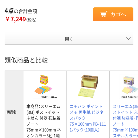
4点
の合計金額
カゴへ
￥7,249
（税込）
開く
類似商品と比較
本商品：
スリーエム
ニチバン ポイント
スリーエム(3M
(3M) ポストイット
メモ 再生紙 ビジネ
ストイット 
商品名
ふせん 付箋 強粘着
スパック
付箋 強粘着・
ノート
75×100mm PB-111
ノート
75mm×100mm ネ
1パック（10冊入）
75mm×100
オンカラー5色 1箱
ステルカラー4