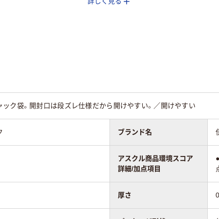
詳しく見る
240mm×170mm×0.0
240mm×170mm×0.
mm
4mm
4mm
り（吊しひもな
袋入り（吊しひもな
袋入り（吊しひもな
し）
し）
PE（ツルツルタイ
LDPE（ツルツルタイ
LDPE（ツルツルタイ
プ）
プ）
ャック袋。開封口は段ズレ仕様だから開けやすい。／開けやすい
25
ク
ブランド名
アスクル商品環境スコア
詳細/加点項目
厚さ