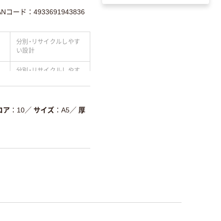
ANコード：4933691943836
分別・リサイクルしやす
い設計
分別・リサイクルしやす
い設計
温室効果ガスなどの
削減
コア
10
／
サイズ
A5
／
厚
詳細「
アスクル商品環境スコ