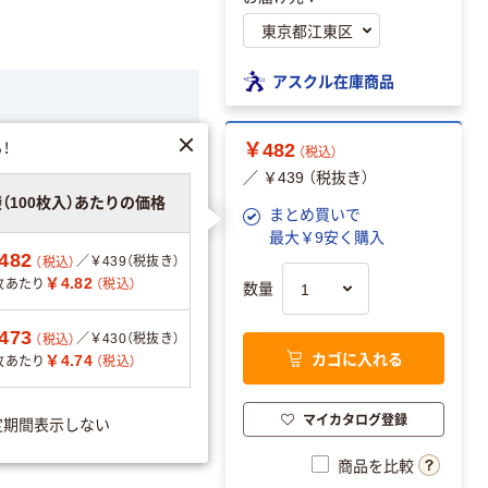
アスクル在庫商品
23時59分
！
￥482
（税込）
／ ￥439 （税抜き）
袋（100枚入）あたりの価格
まとめ買いで
最大￥9安く購入
482
A4
／￥439（税抜き）
（税込）
￥4.82
枚あたり
（税込）
数量
エーションを見る
473
／￥430（税抜き）
（税込）
カゴに入れる
￥4.74
枚あたり
（税込）
可
マイカタログ登録
定期間表示しない
商品を比較