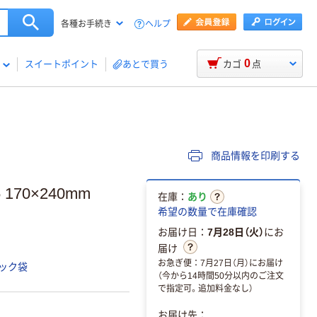
ヘルプ
各種お手続き
0
スイートポイント
あとで買う
カゴ
点
商品情報を印刷する
70×240mm
在庫：
あり
希望の数量で在庫確認
お届け日：
7月28日（火）
にお
届け
お急ぎ便：7月27日（月）にお届け
ック袋
（今から14時間50分以内のご注文
で指定可。追加料金なし）
お届け先：