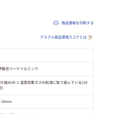
0
170×240mm
170×240ｍｍ
170×24
商品情報を印刷する
袋入り（吊しひもな
袋入り（吊しひもな
袋入り（
し）
し）
し）
アスクル商品環境スコアとは
LDPE（ツルツルタイ
LDPE（ツルツルタイ
LDPE（
プ）
プ）
プ）
25
25
25
伊藤忠リーテイルリンク
●仕組み30-1:温室効果ガスの削減に取り組んでいる(10
点)
0.04mm