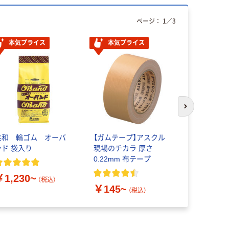
ページ：
1
／
3
本気プライス
本気プライス
オリジ
次のスライド
共和 輪ゴム オーバ
【ガムテープ】アスクル
ヤマト メ
ンド 袋入り
現場のチカラ 厚さ
ルテープ詰
0.22mm 布テープ
￥1,230~
￥469~
（税込）
￥145~
（税込）