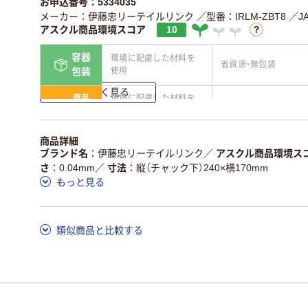
お申込番号：5334035
メーカー：伊藤忠リーテイルリンク
／型番：IRLM-ZBT8
／J
アスクル商品環境スコア
10
容器
環境に配慮した材料を
省資源・無包装
使用
包装
詳しく見る
商品
環境に配慮した材料を
省資源・省エネ・節水
本体
使用
独自の回収スキームが
アスクルで資源循環し
商品詳細
仕組
ある
ている
ブランド名
伊藤忠リーテイルリンク
／
アスクル商品環境ス
さ
0.04mm
／
寸法
縦（チャック下）240×横170mm
この商品の環境配慮ポイントです。詳しくはページ下部の商品
もっと見る
ア詳細／加点項目
」で確認できます。
類似商品と比較する