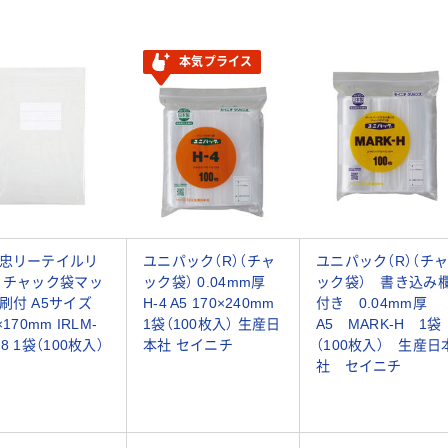
本気プライス
忠リーテイルリ
ユニパック（R）（チャ
ユニパック（R）（チ
 チャック袋マッ
ック袋） 0.04mm厚
ック袋） 書き込み
刷付 A5サイズ
H-4 A5 170×240mm
付き 0.04mm厚
×170mm IRLM-
1袋（100枚入） 生産日
A5 MARK-H 1袋
8 1袋（100枚入）
本社 セイニチ
（100枚入） 生産日
社 セイニチ