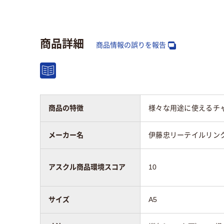
寸法（横）
縦（チャック下）240×
170
横170mm
商品詳細
商品情報の誤りを報告
袋の種類
袋入り（吊しひもな
袋入
し）
し）
材質
LDPE（ツルツルタイ
LD
プ）
プ）
商品の特徴
様々な用途に使えるチ
アスクル商品環境
10
メーカー名
伊藤忠リーテイルリン
スコア
アスクル商品環境スコア
10
サイズ
A5