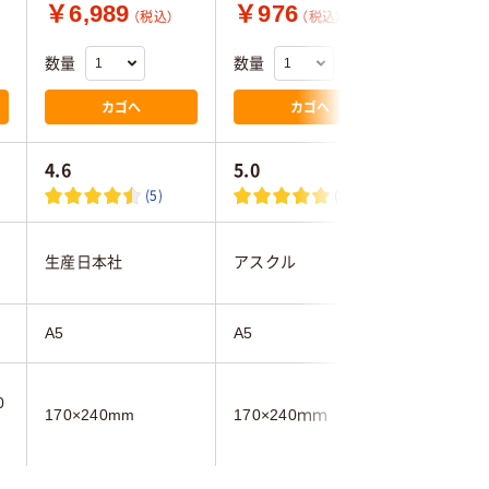
￥6,989
￥976
￥596
（税込）
（税込）
数量
数量
数量
カゴへ
カゴへ
4.6
5.0
4.3
(5)
(8)
生産日本社
アスクル
アスクル
A5
A5
A5
0
170×240mm
170×240ｍｍ
170×24