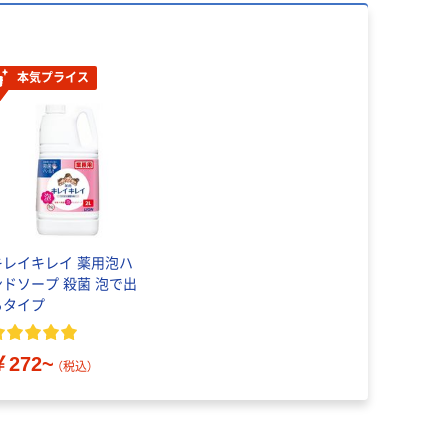
本気プライス
キレイキレイ 薬用泡ハ
ンドソープ 殺菌 泡で出
るタイプ
￥272~
（税込）