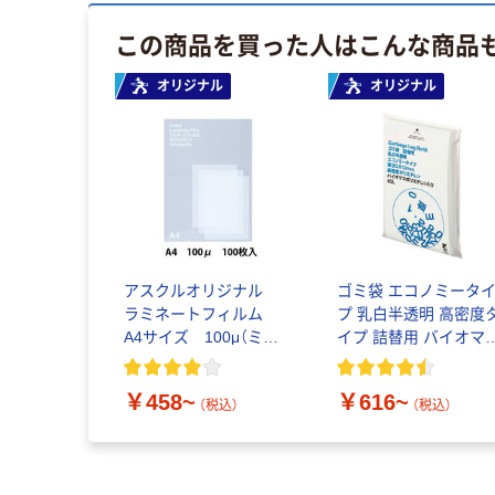
この商品を買った人はこんな商品
オリジナル
オリジナル
アスクルオリジナル
ゴミ袋 エコノミータ
ラミネートフィルム
プ 乳白半透明 高密度
A4サイズ 100μ（ミク
イプ 詰替用 バイオマ
ロン）
素材10％配合
￥458~
￥616~
（税込）
（税込）