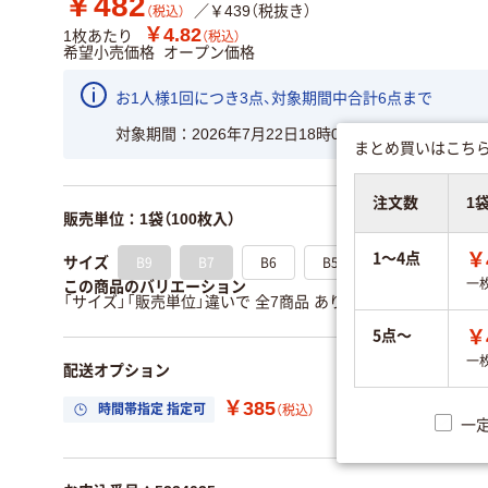
￥482
／￥439（税抜き）
（税込）
￥4.82
1枚あたり
（税込）
希望小売価格
オープン価格
お1人様1回につき3点、対象期間中合計6点まで
対象期間
2026年7月22日18時00分〜2026年7月29日
まとめ買いはこちら
注文数
1
販売単位：1袋（100枚入）
1～4点
￥
B9
B7
B6
B5
A6
A5
サイズ
一
この商品のバリエーション
「サイズ」「販売単位」違いで 全7商品 あります。
すべてのバリ
5点～
￥
一
配送オプション
￥385
時間帯指定 指定可
置き場所指定 利用
（税込）
一