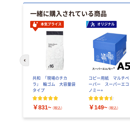
一緒に購入されている商品
本気プライス
オリジナル
前のスライドへ
共和 「現場のチカ
コピー用紙 マルチペ
ラ」 輪ゴム 大容量袋
ーパー スーパーエコ
タイプ
ノミー+
￥831~
￥149~
（税込）
（税込）