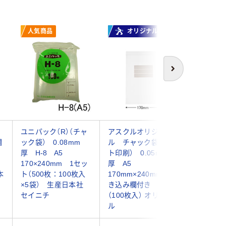
人気商品
オリジナル
本気
次へ
ャ
ユニパック（R）（チャ
アスクルオリジナ
アスクル
欄
ック袋） 0.08mm
ル チャック袋（マッ
ル チャ
厚 H-8 A5
ト印刷） 0.05mm
ック付
170×240mm 1セッ
厚 A5
0.04m
本
ト（500枚：100枚入
170mm×240mm 書
170mm×
×5袋） 生産日本社
き込み欄付き 1袋
袋（100
セイニチ
（100枚入） オリジナ
ナル
ル