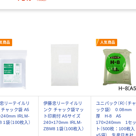
気商品
人気商品
忠リーテイルリ
伊藤忠リーテイルリ
ユニパック（R）（チ
 チャック袋 A5
ンク チャック袋マッ
ック袋） 0.08mm
×240mm IRLM-
ト印刷付 A5サイズ
厚 H-8 A5
8 1袋（100枚入）
240×170mm IRLM-
170×240mm 1セ
ZBM8 1袋（100枚入）
ト（500枚：100枚入
×5袋） 生産日本