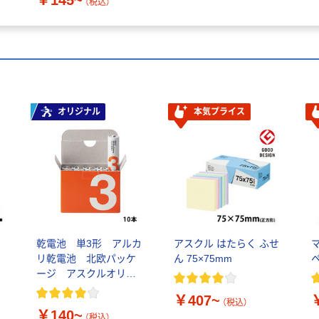
￥145~
（税込）
オリジナル
本気プライス
乾電池 単3形 アルカ
アスクル はたらく ふせ
ス
リ乾電池 北欧パッケ
ん 75×75mm
ージ アスクルオリジ
ナル
￥407~
（税込）
￥140~
（税込）