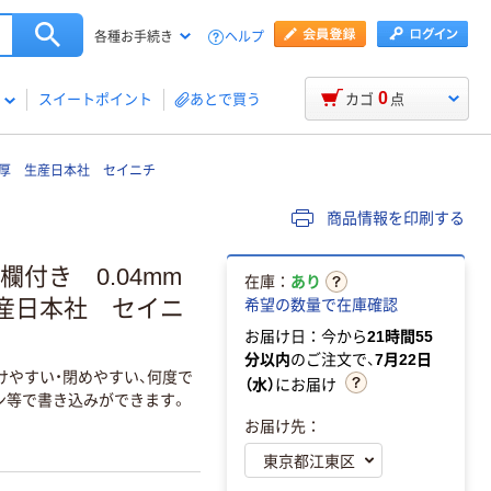
ヘルプ
各種お手続き
0
スイートポイント
あとで買う
カゴ
点
mm厚 生産日本社 セイニチ
商品情報を印刷する
付き 0.04mm
在庫：
あり
 生産日本社 セイニ
希望の数量で在庫確認
お届け日：今から
21時間55
分以内
のご注文で、
7月22日
けやすい・閉めやすい、何度で
（水）
にお届け
ン等で書き込みができます。
お届け先：