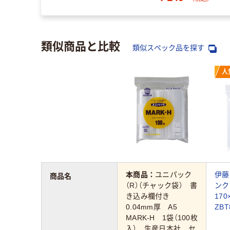
類似商品と比較
類似スペック品を探す
人
本商品：
ユニパック
伊藤
商品名
（R）（チャック袋） 書
ンク
き込み欄付き
170
0.04mm厚 A5
ZBT
MARK-H 1袋（100枚
入） 生産日本社 セ