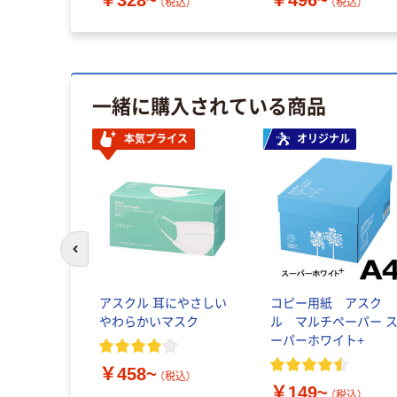
￥328~
￥496~
（税込）
（税込）
一緒に購入されている商品
本気プライス
オリジナル
前のスライドへ
アスクル 耳にやさしい
コピー用紙 アスク
やわらかいマスク
ル マルチペーパー 
ーパーホワイト+
￥458~
（税込）
￥149~
（税込）