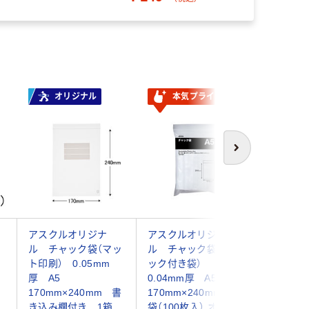
オリジナル
本気プライス
オ
次へ
ャ
アスクルオリジナ
アスクルオリジナ
アスクル
ル チャック袋（マッ
ル チャック袋（チャ
ル チャ
ト印刷） 0.05mm
ック付き袋）
ック付き
ッ
厚 A5
0.04mm厚 A5
イプ 0
170mm×240mm 書
170mm×240mm 1
A5 170
社
き込み欄付き 1箱
袋（100枚入） オリジ
袋（100