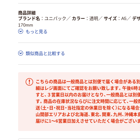
商品詳細
ブランド名
ユニパック
／
カラー
透明
／
サイズ
A5
／
デ
170mm
もっと見る
類似商品と比較する
こちらの商品は一般商品とは別便で届く場合がある別
細はレジ画面にてご確認をお願い致します。午後6時
すと、３営業日以内のお届けとなり、一般商品とは別
す。商品の在庫状況ならびに注文時間に応じて、一般
送（土・日・祝日・当社指定の休業日を除く）になる場
山間部エリアおよび北海道、東北、関東、九州、沖縄本
届けに1～6営業日加えさせていただく場合がござい