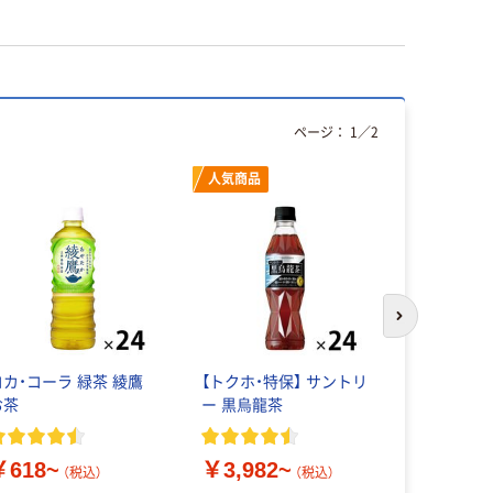
ページ：
1
／
2
人気商品
オリジ
次のスライド
コカ・コーラ 緑茶 綾鷹
【トクホ・特保】 サントリ
水切りネッ
お茶
ー 黒烏龍茶
キングタイ
入 オリジ
￥618~
￥3,982~
（税込）
（税込）