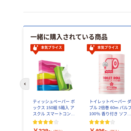
一緒に購入されている商品
本気プライス
本気プライス
前のスライドへ
ティッシュペーパー ボ
トイレットペーパー 
ックス 150組 5箱入 ア
ブル 2倍巻 60m パル
スクル スマートコンパ
100％ 香り付き ソフト
クト ビビッド PEFC認
ピュア オリジナル
証