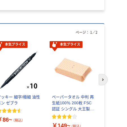
￥498~
ページ：
1
／
2
本気プライス
本気プライス
本気プ
次のスライド
マッキー 細字/極細 油性
ペーパータオル 中判 再
アスクル 
ペン ゼブラ
生紙100％ 200枚 FSC
プ
認証 シングル 大王製紙
共同企画 オリジナル
￥86~
￥216~
（税込）
￥149~
（税込）