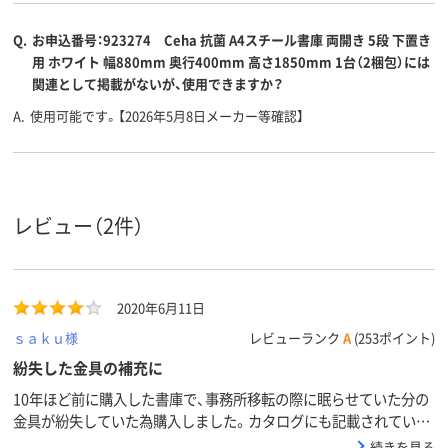
Q.
お申込番号：923274 Ceha 抗菌 A4スチール書庫 両開き 5段 下置き
用 ホワイト 幅880mm 奥行400mm 高さ1850mm 1台（2梱包）には
関連として掲載がないが、使用できますか？
A.
使用可能です。【2026年5月8日メーカー等確認】
レビュー（2件）
2020年6月11日
ｓａｋｕ様
レビューランク
A
(253ポイント)
紛失した金具の補充に
10年ほど前に購入した書庫で、事務所移転の際に眠らせていた分の
金具が紛失していた為購入しました。カタログにも記載されていな
い部品だったので商品サポートデスクへ問い合わせた所、購入履歴
続きを見る