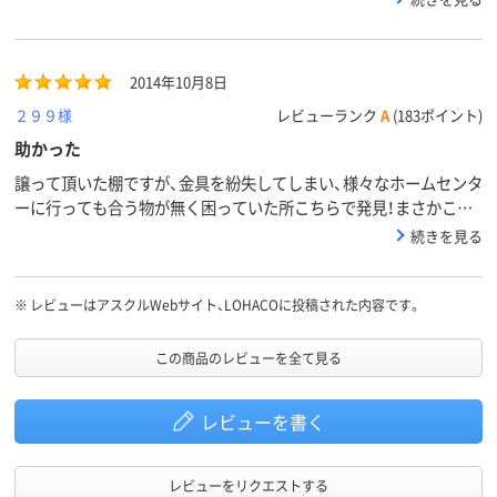
を調べていただきこちらのページを案内していただきました。とて
も助かりました。部品については問題なく使用出来ていますが、発
送が透明袋に封筒という簡易のものでしたので、せめて緩衝材付の
2014年10月8日
封筒などで発送してもらえたら良かったなと思いました。
２９９様
レビューランク
A
(183ポイント)
助かった
譲って頂いた棚ですが、金具を紛失してしまい、様々なホームセンタ
ーに行っても合う物が無く困っていた所こちらで発見！まさかこん
な部品まで売ってるとは！！大感謝です。
続きを見る
※
レビューはアスクルWebサイト、LOHACOに投稿された内容です。
この商品のレビューを全て見る
レビューを書く
レビューをリクエストする