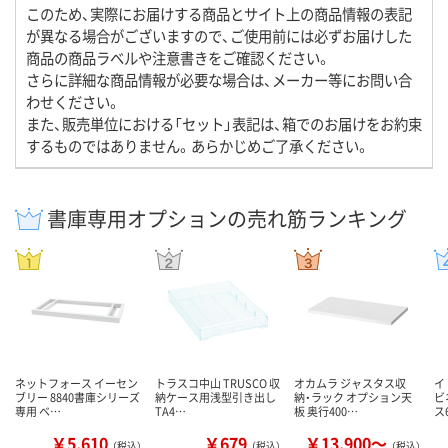
このため、実際にお届けする商品とサイト上の商品情報の表記
が異なる場合がございますので、ご使用前には必ずお届けした
商品の商品ラベルや注意書きをご確認ください。
さらに詳細な商品情報が必要な場合は、メーカー等にお問い合
わせください。
また、販売単位における「セット」表記は、箱でのお届けをお約束
するものではありません。あらかじめご了承ください。
書庫専用オプションの売れ筋ランキング
ネットフォース イーセン
トラスコ中山 TRUSCO 収
オカムラ ジャスタス収
イ
ブリー 8840書庫シリーズ
納ケース用浅型引き出し
納・ラック オプション天
ビ
専用 ベ…
TA4…
板 奥行400…
ス
￥5,610
￥679
￥13,900～
（税込）
（税込）
（税込）