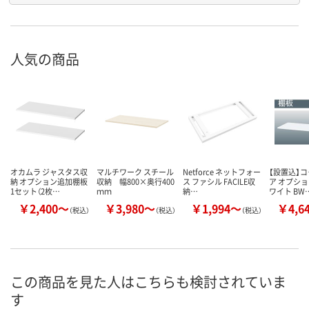
人気の商品
オカムラ ジャスタス収
マルチワーク スチール
Netforce ネットフォー
【設置込】コ
納 オプション追加棚板
収納 幅800×奥行400
ス ファシル FACILE収
ア オプショ
1セット（2枚…
ｍｍ
納…
ワイト BW
￥2,400～
￥3,980～
￥1,994～
￥4,6
（税込）
（税込）
（税込）
この商品を見た人はこちらも検討されていま
す