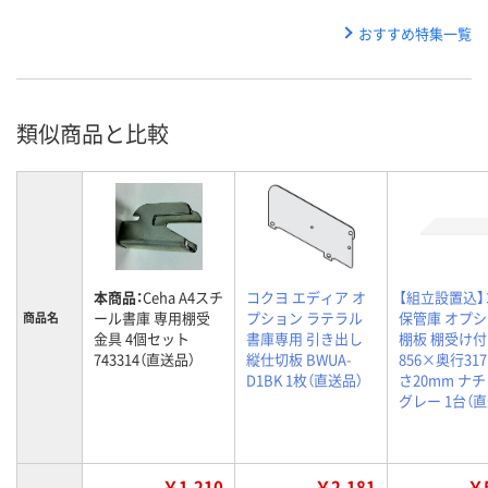
おすすめ特集一覧
類似商品と比較
本商品：
Ceha A4スチ
コクヨ エディア オ
【組立設置込
ール書庫 専用棚受
プション ラテラル
保管庫 オプ
商品名
金具 4個セット
書庫専用 引き出し
棚板 棚受け付
743314（直送品）
縦仕切板 BWUA-
856×奥行31
D1BK 1枚（直送品）
さ20mm ナ
グレー 1台（
￥1,210
￥2,181
￥5