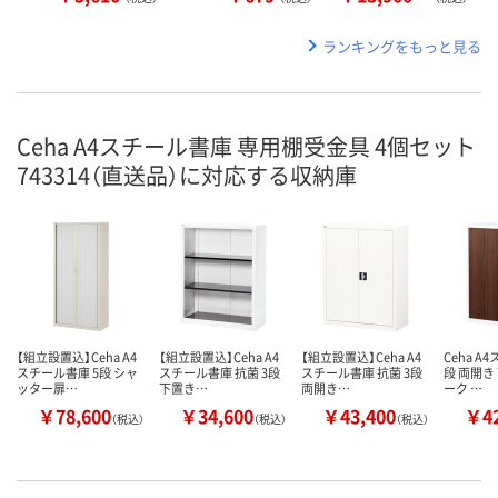
ランキングをもっと見る
Ceha A4スチール書庫 専用棚受金具 4個セット
743314（直送品）に対応する収納庫
【組立設置込】Ceha A4
【組立設置込】Ceha A4
【組立設置込】Ceha A4
Ceha A
スチール書庫 5段 シャ
スチール書庫 抗菌 3段
スチール書庫 抗菌 3段
段 両開き
ッター扉…
下置き…
両開き…
ーク …
￥78,600
￥34,600
￥43,400
￥42
（税込）
（税込）
（税込）