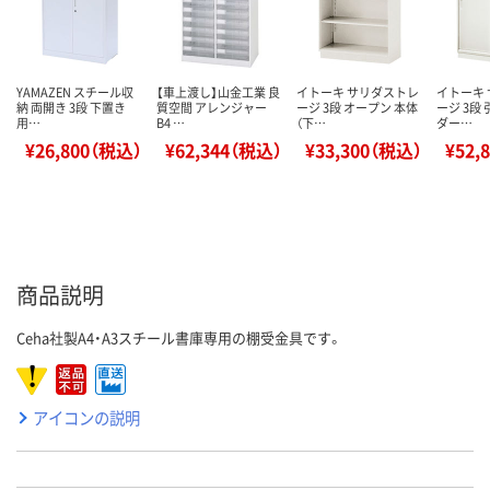
YAMAZEN スチール収
【車上渡し】山金工業 良
イトーキ サリダストレ
イトーキ
納 両開き 3段 下置き
質空間 アレンジャー
ージ 3段 オープン 本体
ージ 3段
用…
B4 …
（下…
ダー…
¥26,800（税込）
¥62,344（税込）
¥33,300（税込）
¥52,
商品説明
Ceha社製A4・A3スチール書庫専用の棚受金具です。
アイコンの説明