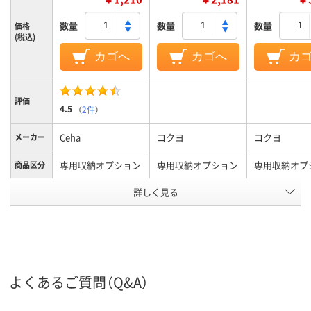
数量
数量
数量
価格
(税込)
カゴへ
カゴへ
カ
評価
4.5
（
2件
）
Ceha
コクヨ
コクヨ
メーカー
専用収納オプション
専用収納オプション
専用収納オプ
商品区分
カラーグ
詳しく見る
ブラック系
ブラック系
グレー系
ループ
アスクル
商品環境
スコア
よくあるご質問（Q&A）