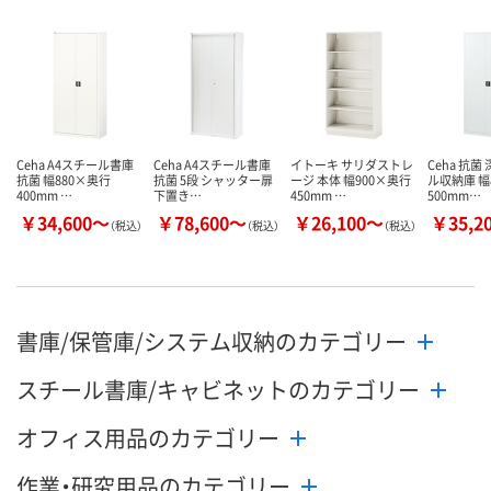
Ceha A4スチール書庫
Ceha A4スチール書庫
イトーキ サリダストレ
Ceha 抗菌
抗菌 幅880×奥行
抗菌 5段 シャッター扉
ージ 本体 幅900×奥行
ル収納庫 幅
400mm …
下置き…
450mm …
500mm…
￥34,600～
￥78,600～
￥26,100～
￥35,2
（税込）
（税込）
（税込）
書庫/保管庫/システム収納のカテゴリー
スチール書庫/キャビネットのカテゴリー
オフィス用品のカテゴリー
作業・研究用品のカテゴリー