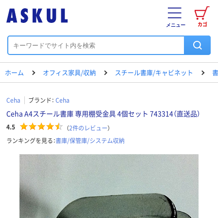
カゴ
メニュー
ホーム
オフィス家具/収納
スチール書庫/キャビネット
書
Ceha
ブランド：
Ceha
Ceha A4スチール書庫 専用棚受金具 4個セット 743314（直送品）
4.5
（
2
件のレビュー
）
ランキングを見る：
書庫/保管庫/システム収納