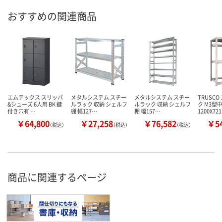
おすすめの関連商品
エムテックス スリッパ
メタルシステム スチー
メタルシステム スチー
TRUSC
&シューズ 6人用 BK 鍵
ルラック 収納 シェルフ
ルラック 収納 シェルフ
ク M3型
付き穴有 …
棚 幅127…
棚 幅157…
1200X72
￥64,800
￥27,258
￥76,582
￥54
（税込）
（税込）
（税込）
商品に関連するページ