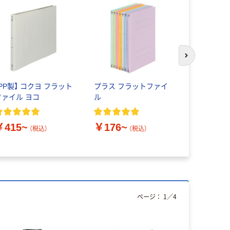
次のスライド
【PP製】 コクヨ フラット
プラス フラットファイ
ロゴスコー
ファイル ヨコ
ル
ン クレモ
掛 胸当付
￥415~
￥176~
￥5,700
（税込）
（税込）
ページ：
1
／
4