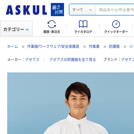
すべて
カテゴリー
履歴・再注文
マイカタログ
クイックオーダー
ホーム
作業服/ワークウェア/安全保護具
作業着
防護服
ジ
メーカー
アゼアス
アゼアスの防護服を全て見る
ブランド
アゼアス