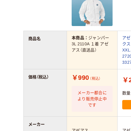
本商品：
ジャンパー
アゼ
商品名
3L 2110A １着 アゼ
クス 
アス（直送品）
XXL
272
33
￥990
価格（税込）
￥2
（税込）
メーカー都合に
数量
より販売停止中
です
メーカー
アゼアス
アゼ