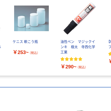
ポ
ケニス 軟こう瓶
油性ペン マジックイ
外
ンキ 極太 寺西化学
￥253~
工業
（税込）
￥290~
（税込）