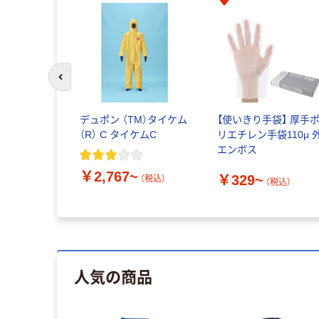
前のスライドへ
デュポン （TM）タイケム
【使いきり手袋】 厚手
（R） C タイケムC
リエチレン手袋110μ 
エンボス
￥2,767~
￥329~
（税込）
（税込）
人気の商品