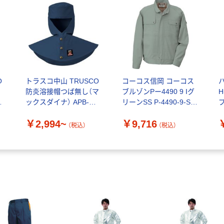
O
トラスコ中山 TRUSCO
コーコス信岡 コーコス
防炎溶接帽つば無し（マ
ブルゾンPー4490 9 Iグ
H
イ
ックスダイナ） APB-
リーンSS P-4490-9-SS
1枚
1006
1枚 854-5064（直送品）
C
￥2,994~
￥9,716
1
（税込）
（税込）