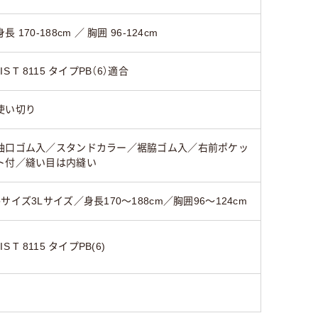
身長 170-188cm ／ 胸囲 96-124cm
JIS T 8115 タイプPB（6）適合
使い切り
袖口ゴム入／スタンドカラー／裾脇ゴム入／右前ポケッ
ト付／縫い目は内縫い
●サイズ3Lサイズ／身長170～188cm／胸囲96～124cm
JIS T 8115 タイプPB(6)