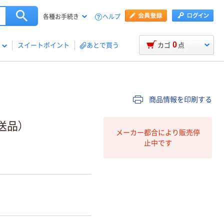
ヘルプ
各種お手続き
0
スイートポイント
あとで買う
カゴ
点
商品情報を印刷する
送品）
メーカー都合により販売停
止中です