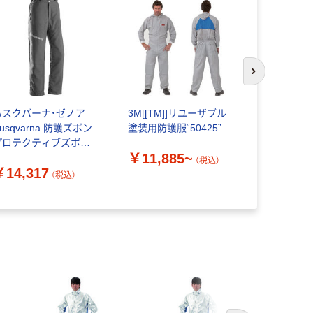
次のスライド
ハスクバーナ・ゼノア
3M[[TM]]リユーザブル
アズワン 
usqvarna 防護ズボン
塗装用防護服“50425”
ョンガウン
プロテクティブズボン
￥11,885~
￥12,64
ー2E S46 529519446
（税込）
￥14,317
着 466-2460（直送品）
（税込）