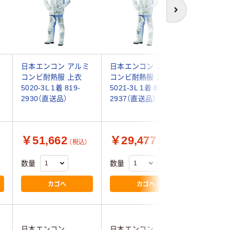
次へ
ル
日本エンコン アルミ
日本エンコン アルミ
日本エン
コンビ耐熱服 上衣
コンビ耐熱服 ズボン
ン作業服
5020-3L 1着 819-
5021-3L 1着 819-
サイズ3L 
2930（直送品）
2937（直送品）
1着 819
品）
￥51,662
￥29,477
￥13,
（税込）
（税込）
数量
数量
数量
カゴへ
カゴへ
日本エンコン
日本エンコン
日本エン