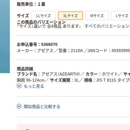
販売単位：１着
LLサイズ
3Lサイズ
Mサイズ
Lサイズ
サイズ
この商品のバリエーション
「サイズ」違いで 全4商品 あります。
すべてのバリエーション
お申込番号：5368070
メーカー：アゼアス
／型番：2110A
／JANコード：49393995
商品詳細
ブランド名
アゼアス（AZEARTH）
／
カラー
ホワイト
／
サ
胸囲 96-124cm
／
サイズ展開
3L
／
規格
JIS T 8115 タイ
もっと見る
類似商品と比較する