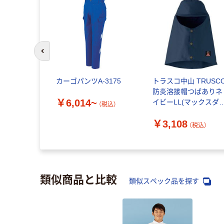
前のスライドへ
・ゼノア
カーゴパンツA-3175
トラスコ中山 TRUSC
a 防護ズボン
防炎溶接帽つばありネ
￥6,014~
ィブズボン
イビーLL(マックスダ
（税込）
529518953
ナ) APB-1001LL NV 
￥3,108
67（直送品）
380-9476（直送品）
（税込）
（税込）
類似商品と比較
類似スペック品を探す