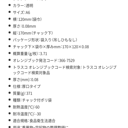
カラー：透明
サイズ：A6
横：120mm（袋巾）
厚さ：0.08mm
縦：170mm（チャック下）
パッケージ形状：袋入り（吊しひもなし）
チャック下×袋巾×厚みmm：170×120×0.08
概算重量（g/枚）：3.71
オレンジブック発注コード：366-7529
トラスコ オレンジブックコード検索対象：トラスコ オレンジブ
ックコード検索対象品
厚さ(mm)：0.08
仕様：厚口タイプ
質量(g)：371
種類：チャック付ポリ袋
耐熱温度(℃)：60
耐冷温度(℃)：-30
適合規格：食品衛生法適合
用途：重量物・突起物の整理整頓に