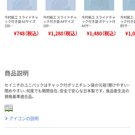
今村紙工 スライドチャ
今村紙工 スライドチャ
今村紙工 スライドチャ
今村紙工
ック付き袋 A5サイズ
ック付き袋 A4サイズ
ック付き袋 ポケット付
ック付き
100…
100…
A4サ…
B5サ…
¥748（税込）
¥1,280（税込）
¥1,480（税込）
¥1,
商品説明
セイニチのユニパックはチャック付ポリエチレン袋の元祖！開けやすい・
閉めやすい、何度でも開閉自在、安全で安心な日本製です。食品衛生法の
規格基準適合品。
アイコンの説明