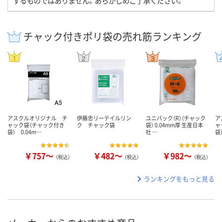
するものではありません。あらかじめご了承ください。
チャック付きポリ袋の売れ筋ランキング
アスクルオリジナル チ
伊藤忠リーテイルリン
ユニパック（R）（チャック
ア
ャック袋（チャック付き
ク チャック袋
袋） 0.04mm厚 生産日本
ャ
袋） 0.04m…
社 …
袋
￥757～
￥482～
￥982～
（税込）
（税込）
（税込）
ランキングをもっと見る