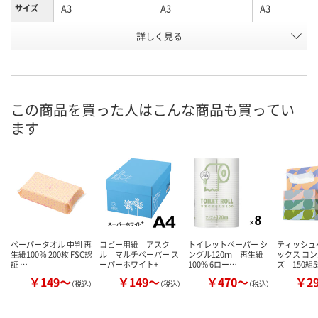
A3
A3
A3
サイズ
お申込番
詳しく見る
5412187
5412178
2869105
号
在庫
お届け日
この商品を買った人はこんな商品も買ってい
ます
現在ご注文いただけ
現在ご注文いただけ
現在ご注文い
ません
ません
ません
ペーパータオル 中判 再
コピー用紙 アスク
トイレットペーパー シ
ティッシュ
生紙100％ 200枚 FSC認
ル マルチペーパー ス
ングル120ｍ 再生紙
ックス コ
証 …
ーパーホワイト+
100% 6ロー…
ズ 150組
￥149～
￥149～
￥470～
￥2
（税込）
（税込）
（税込）