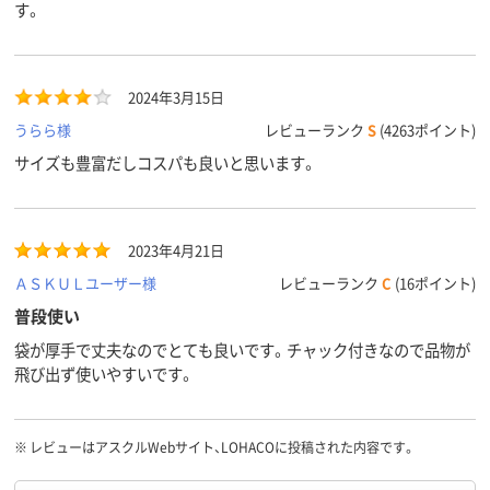
す。
プ）、ポリエチレン、
プ）、ポリエチレン、
プ）、ポリエチ
材質
LDPE（ツルツルタイ
LDPE（ツルツルタイ
LDPE（ツル
プ）
プ）
プ）
アスクル
2024年3月15日
商品環境
25
25
うらら様
レビューランク
S
(4263ポイント)
スコア
サイズも豊富だしコスパも良いと思います。
2023年4月21日
ＡＳＫＵＬユーザー様
レビューランク
C
(16ポイント)
普段使い
袋が厚手で丈夫なのでとても良いです。チャック付きなので品物が
飛び出ず使いやすいです。
※
レビューはアスクルWebサイト、LOHACOに投稿された内容です。