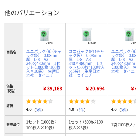
他のバリエーション
ユニパック（R）（チャ
ユニパック（R）（チャ
ユニパック（R
商品名
ック袋） 0.08mm
ック袋） 0.08mm
ック袋） 0.0
厚 L-8 A3
厚 L-8 A3
厚 L-8 A
340×480mm 1セ
340×480mm 1セ
340×480m
ット（1000枚：100枚
ット（500枚：100枚入
（100枚入） 
入×10袋） 生産日
×5袋） 生産日本
本社 セイニ
本社 セイニチ
社 セイニチ
価格
￥39,168
￥20,694
￥4
(税込)
評価
4.0
4.0
4.0
（
3件
）
（
3件
）
（
3件
）
1セット（1000枚：
1セット（500枚：100
1袋（100枚入）
販売単位
100枚入×10袋）
枚入×5袋）