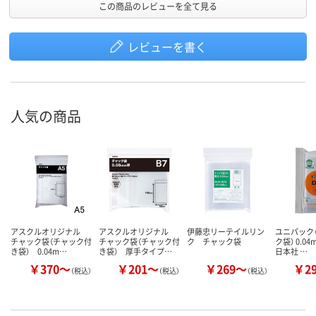
この商品のレビューを全て見る
レビューを書く
人気の商品
アスクルオリジナル
アスクルオリジナル
伊藤忠リーテイルリン
ユニパック（
チャック袋（チャック付
チャック袋（チャック付
ク チャック袋
ク袋） 0.0
き袋） 0.04m…
き袋） 厚手タイプ…
日本社 …
￥370～
￥201～
￥269～
￥2
（税込）
（税込）
（税込）