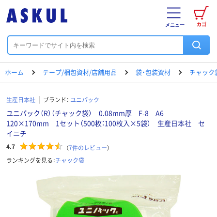
カゴ
メニュー
ホーム
テープ/梱包資材/店舗用品
袋・包装資材
チャック
生産日本社
ブランド：
ユニパック
ユニパック（R）（チャック袋） 0.08mm厚 F-8 A6
120×170mm 1セット（500枚：100枚入×5袋） 生産日本社 セ
イニチ
4.7
（
7
件のレビュー
）
ランキングを見る：
チャック袋