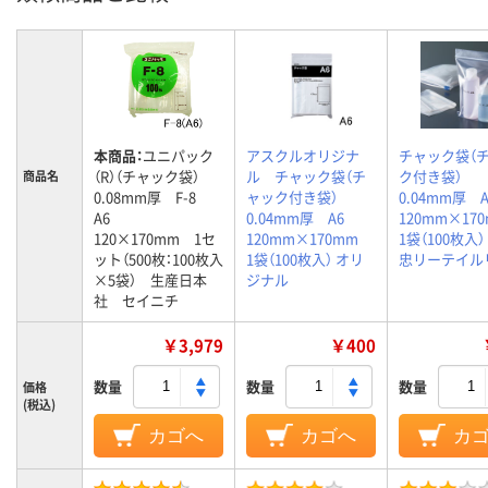
本商品：
ユニパック
アスクルオリジナ
チャック袋（
（R）（チャック袋）
ル チャック袋（チ
ク付き袋）
商品名
0.08mm厚 F-8
ャック付き袋）
0.04mm厚
A6
0.04mm厚 A6
120mm×1
120×170mm 1セ
120mm×170mm
1袋（100枚入
ット（500枚：100枚入
1袋（100枚入） オリ
忠リーテイル
×5袋） 生産日本
ジナル
社 セイニチ
￥3,979
￥400
数量
数量
数量
価格
(税込)
カゴへ
カゴへ
カ