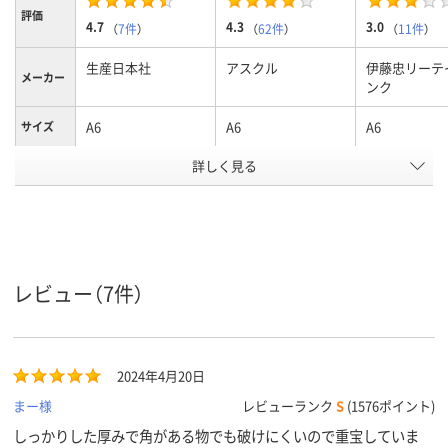
評価
4.7
4.3
3.0
（
7件
）
（
62件
）
（
11件
）
生産日本社
アスクル
伊藤忠リーテ
メーカー
ンク
A6
A6
A6
サイズ
詳しく見る
120×170mm、
A6（120×170mm）
寸法（縦）
120×170mm、
寸法（横）
A6（120×170mm）
レビュー（7件）
クリア(透明)系
クリア(透明)
カラーグ
ループ
袋入り（吊しひもな
袋入り（吊しひもな
袋入り（吊し
袋の種類
2024年4月20日
し）
し）
し）
まー様
レビューランク
S
(1576ポイント)
ポリエチレン、
ポリエチレン、
ポリエチレン
しっかりした厚みで角がある物でも破けにくいので重宝していま
LDPE（ツルツルタイ
LDPE（ツルツルタイ
LDPE（ツル