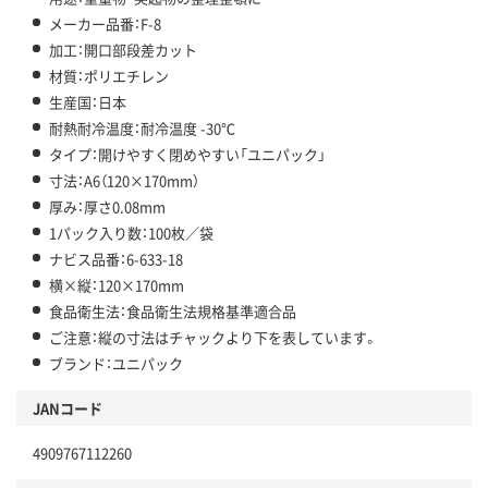
メーカー品番：F-8
加工：開口部段差カット
材質：ポリエチレン
生産国：日本
耐熱耐冷温度：耐冷温度 -30℃
タイプ：開けやすく閉めやすい「ユニパック」
寸法：A6（120×170mm）
厚み：厚さ0.08mm
1パック入り数：100枚／袋
ナビス品番：6-633-18
横×縦：120×170mm
食品衛生法：食品衛生法規格基準適合品
ご注意：縦の寸法はチャックより下を表しています。
ブランド：ユニパック
JANコード
4909767112260