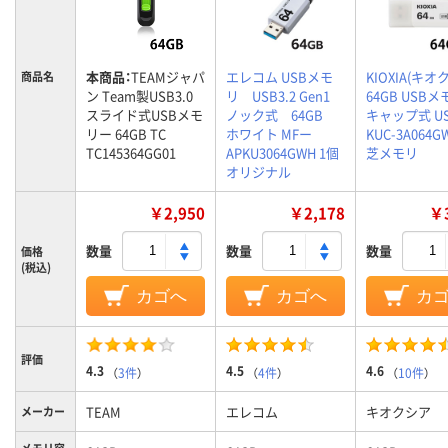
本商品：
TEAMジャパ
エレコム USBメモ
KIOXIA(キオ
商品名
ン Team製USB3.0
リ USB3.2 Gen1
64GB USB
スライド式USBメモ
ノック式 64GB
キャップ式 US
リー 64GB TC
ホワイト MFー
KUC-3A064
TC145364GG01
APKU3064GWH 1個
芝メモリ
オリジナル
￥2,950
￥2,178
￥3
数量
数量
数量
価格
(税込)
カゴへ
カゴへ
カ
評価
4.3
4.5
4.6
（
3件
）
（
4件
）
（
10件
）
TEAM
エレコム
キオクシア
メーカー