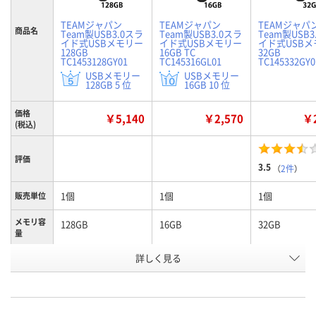
TEAMジャパン
TEAMジャパン
TEAMジャパ
商品名
Team製USB3.0スラ
Team製USB3.0スラ
Team製USB3
イド式USBメモリー
イド式USBメモリー
イド式USBメ
128GB
16GB TC
32GB
TC1453128GY01
TC145316GL01
TC145332GY0
USBメモリー
USBメモリー
128GB 5 位
16GB 10 位
価格
￥5,140
￥2,570
￥2
(税込)
評価
3.5
（
2件
）
1個
1個
1個
販売単位
メモリ容
128GB
16GB
32GB
量
詳しく見る
ボディ部：ブラック、
ボディ部：ブラック、
ボディ部：ブラ
スライド部：イエロ
スライド部：ブルー
スライド部：
カラー
ー
ー
お申込番