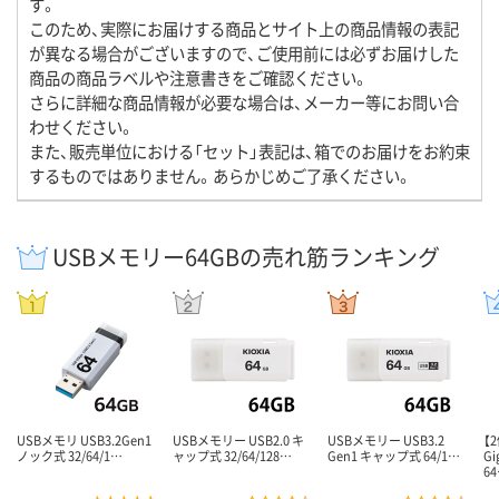
す。
このため、実際にお届けする商品とサイト上の商品情報の表記
が異なる場合がございますので、ご使用前には必ずお届けした
商品の商品ラベルや注意書きをご確認ください。
さらに詳細な商品情報が必要な場合は、メーカー等にお問い合
わせください。
また、販売単位における「セット」表記は、箱でのお届けをお約束
するものではありません。あらかじめご了承ください。
USBメモリー64GBの売れ筋ランキング
USBメモリ USB3.2Gen1
USBメモリー USB2.0 キ
USBメモリー USB3.2
【
ノック式 32/64/1…
ャップ式 32/64/128…
Gen1 キャップ式 64/1…
G
6