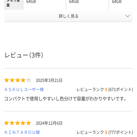
メモリ容
64GB
64GB
64GB
量
詳しく見る
スライド式
ノック式
キャップ式
タイプ
グリーン系、ブラッ
ホワイト系
ホワイト系
カラーグ
ループ
ク系
Type-A
Type-A
Type-A
コネクタ
形状
レビュー（3件）
ストラッ
あり
あり
あり
プホール
1年間
1年間
製品お買い上
2025年3月21日
保証期間
り1年間
ＡＳＫＵＬユーザー様
レビューランク
S
(671ポイント)
アスクル
コンパクトで使用しやすいし色分けで容量がわかりやすいです。
商品環境
30
スコア
2024年12月6日
ＫＩＮＴＡＲＯＵ様
レビューランク
S
(777ポイント)