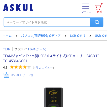
カゴ
メニュー
ホーム
パソコン/周辺機器/メディア
USBメモリ
USBメ
TEAM
ブランド：
TEAM（チーム）
TEAMジャパン Team製USB3.0スライド式USBメモリー 64GB TC
TC145364GG01
4.3
（
3
件のレビュー
）
USBメモリー 9位