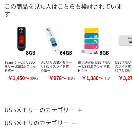
5439073
5439028
5439037
号
この商品を見た人はこちらも検討されていま
す
7点
あり
あり
在庫
8月9日（日）
8月9日（日）
8月9日（日）
お届け日
数量
数量
数量
カゴへ
カゴへ
カ
Team（チーム） USBメ
ADATA USBメモリー
磁気研究所 USBメモリ
USBメモリー
モリー USB3.0 スライ
USB2.0 スライド式
ー USB2.0 スライド式
スライド式
ド式…
C00…
HID…
32/64/128
￥1,450～
￥978～
￥1,380～
￥3,2
（税込）
（税込）
（税込）
USBメモリーのカテゴリー
USBメモリのカテゴリー