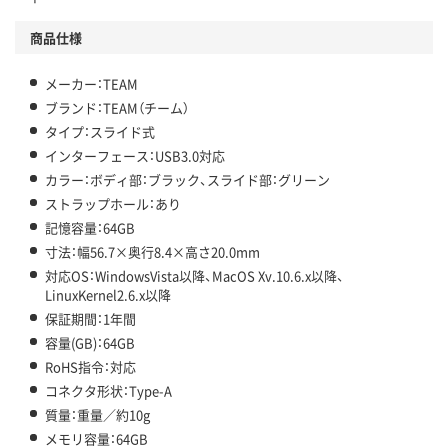
商品仕様
メーカー：TEAM
ブランド：TEAM（チーム）
タイプ：スライド式
インターフェース：USB3.0対応
カラー：ボディ部：ブラック、スライド部：グリーン
ストラップホール：あり
記憶容量：64GB
寸法：幅56.7×奥行8.4×高さ20.0mm
対応OS：WindowsVista以降、MacOS Xv.10.6.x以降、
LinuxKernel2.6.x以降
保証期間：1年間
容量(GB)：64GB
RoHS指令：対応
コネクタ形状：Type-A
質量：重量／約10g
メモリ容量：64GB