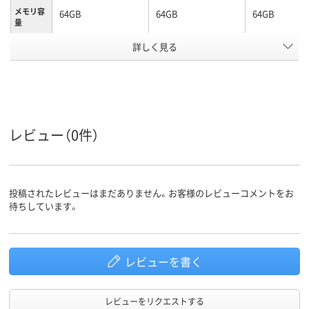
メモリ容
64GB
64GB
64GB
量
詳しく見る
ノック式
ノック式
キャップ式
タイプ
ブルー系
ホワイト系
ホワイト系
カラーグ
ループ
Type-A
Type-A
Type-A
コネクタ
形状
レビュー（0件）
ストラッ
あり
あり
あり
プホール
約11g
質量
投稿されたレビューはまだありません。お客様のレビューコメントをお
待ちしています。
アスクル
商品環境
30
スコア
レビューを書く
レビューをリクエストする