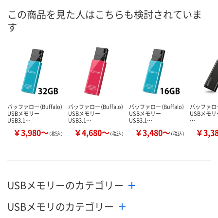
8月19日（水）
8月11日（火）
8月19日（水）
お届け日
この商品を見た人はこちらも検討されていま
す
数量
数量
数量
カゴへ
カゴへ
カ
バッファロー（Buffalo）
バッファロー（Buffalo）
バッファロー（Buffalo）
バッファロー（
USBメモリー
USBメモリー
USBメモリー
USBメモリー
USB3.1…
USB3.1…
USB3.1…
…
￥3,980～
￥4,680～
￥3,480～
￥3,3
（税込）
（税込）
（税込）
USBメモリーのカテゴリー
USBメモリのカテゴリー