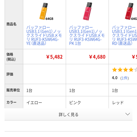
商品名
バッファロー
バッファロー
バッファロー
USB3.1（Gen1）ノッ
USB3.1(Gen1)ノッ
USB3.1（Gen
クスライドUSBメモ
クスライドUSBメモ
クスライドUS
リ RUF3-KSW64G-
リ RUF3-KSW64G-
リ RUF3-KSW
YE（直送品）
PK 1台
RD（直送品）
価格
￥5,482
￥4,680
￥5
(税込)
評価
4.0
（
1件
）
1台
1台
1台
販売単位
イエロー
ピンク
レッド
カラー
お申込番
詳しく見る
P440502
P440500
P440501
号
わずか
1点
あり
在庫