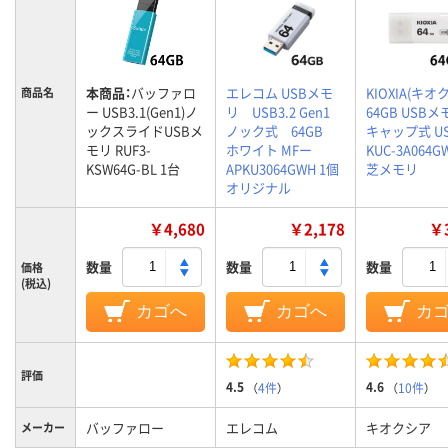
本商品：
バッファロ
エレコム USBメモ
KIOXIA(キオ
商品名
ー USB3.1(Gen1)ノ
リ USB3.2 Gen1
64GB USB
ックスライドUSBメ
ノック式 64GB
キャップ式 US
モリ RUF3-
ホワイト MFー
KUC-3A064
KSW64G-BL 1台
APKU3064GWH 1個
芝メモリ
オリジナル
￥4,680
￥2,178
￥3
数量
数量
数量
価格
(税込)
カゴへ
カゴへ
カ
評価
4.5
4.6
（
4件
）
（
10件
）
バッファロー
エレコム
キオクシア
メーカー