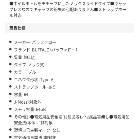
■ネイルボトルをモチーフにしたノックスライドタイプ■キャッ
プレスなのでキャップの紛失の心配ありません■ストラップホー
ル対応
商品仕様
メーカー：バッファロー
ブランド：BUFFALO（バッファロー）
質量：約11g
タイプ：ノック式
カラー：ブルー
コネクタ形状：Type-A
ストラップホール：あり
容量：64
J-Moss：対象外
メモリ容量：64GB
その他1：●電気用品安全法(付属品等)／付属品等無し●電気用品
安全法(本体)／非対象
環境自己主張マーク：なし
電気通信事業法：非対象