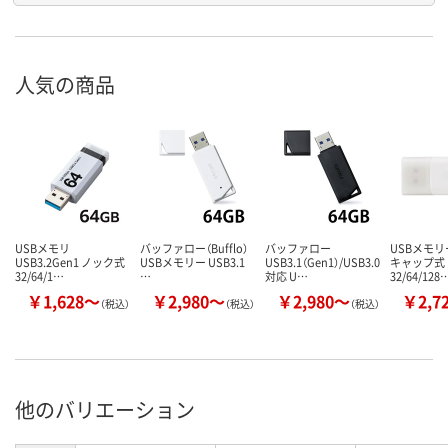
人気の商品
USBメモリ
バッファロー（Bufflo）
バッファロー
USBメモリー
USB3.2Gen1 ノック式
USBメモリー USB3.1
USB3.1（Gen1）/USB3.0
キャップ式
32/64/1…
…
対応 U…
32/64/128
￥1,628～
￥2,980～
￥2,980～
￥2,7
（税込）
（税込）
（税込）
他のバリエーション