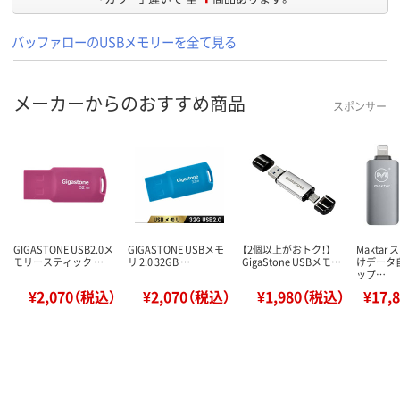
バッファローのUSBメモリーを全て見る
メーカーからのおすすめ商品
スポンサー
GIGASTONE USB2.0メ
GIGASTONE USBメモ
【2個以上がおトク！】
Maktar
モリースティック …
リ 2.0 32GB …
GigaStone USBメモ…
けデータ
ップ…
¥2,070（税込）
¥2,070（税込）
¥1,980（税込）
¥17,