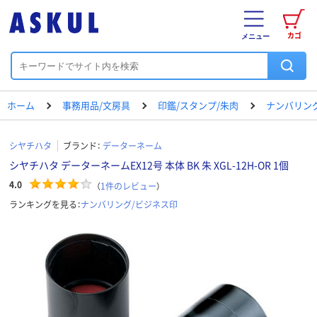
カゴ
メニュー
ホーム
事務用品/文房具
印鑑/スタンプ/朱肉
ナンバリン
シヤチハタ
ブランド：
データーネーム
シヤチハタ データーネームEX12号 本体 BK 朱 XGL-12H-OR 1個
4.0
（
1
件のレビュー
）
ランキングを見る：
ナンバリング/ビジネス印