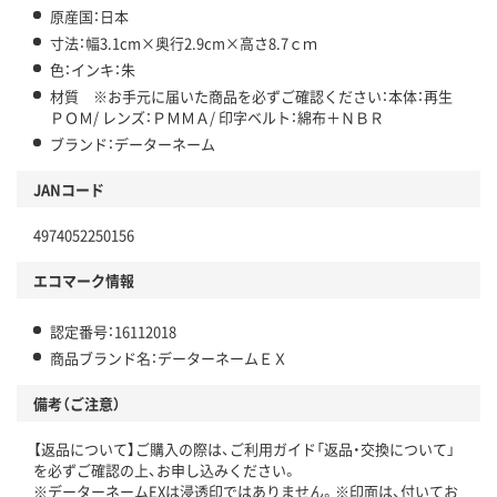
原産国：日本
寸法：幅3.1cm×奥行2.9cm×高さ8.7ｃｍ
色：インキ：朱
材質 ※お手元に届いた商品を必ずご確認ください：本体：再生
ＰＯＭ/ レンズ：ＰＭＭＡ/ 印字ベルト：綿布＋ＮＢＲ
ブランド：データーネーム
JANコード
4974052250156
エコマーク情報
認定番号：16112018
商品ブランド名：データーネームＥＸ
備考（ご注意）
【返品について】ご購入の際は、ご利用ガイド「返品・交換について」
を必ずご確認の上、お申し込みください。
※データーネームEXは浸透印ではありません。※印面は、付いてお