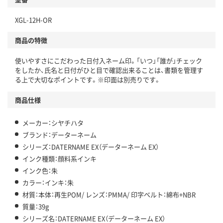
XGL-12H-OR
商品の特徴
使いやすさにこだわった日付入ネーム印。「いつ」「誰が」チェック
をしたか、氏名と日付がひと目で確認出来ることは、書類を管理す
る上で大切なポイントです。※印面は別売りです。
商品仕様
メーカー：シヤチハタ
ブランド：データーネーム
シリーズ：DATERNAME EX（データーネーム EX）
インク種類：顔料系インキ
インク色：朱
カラー：インキ：朱
材質：本体：再生POM/ レンズ：PMMA/ 印字ベルト：綿布+NBR
質量：39g
シリーズ名：DATERNAME EX（データーネーム EX）