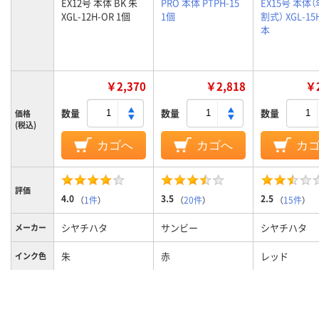
EX12号 本体 BK 朱
PRO 本体 PTPH-15
EX15号 本体
XGL-12H-OR 1個
1個
割式） XGL-15H
本
￥2,370
￥2,818
￥2
数量
数量
数量
価格
(税込)
カゴへ
カゴへ
カ
評価
4.0
3.5
2.5
（
1件
）
（
20件
）
（
15件
）
シヤチハタ
サンビー
シヤチハタ
メーカー
朱
赤
レッド
インク色
カラーグ
レッド系
ホワイト系
ループ