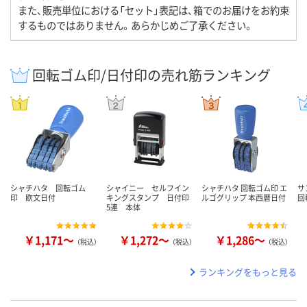
また、販売単位における「セット」表記は、箱でのお届けをお約束
するものではありません。あらかじめご了承ください。
回転ゴム印/日付印の売れ筋ランキング
シャチハタ 回転ゴム
シャイニー セルフイン
シャチハタ 回転ゴム印 エ
サ
印 欧文日付
キングスタンプ 日付印
ルゴグリップ 本西暦日付
回
5連 本体
￥1,171～
￥1,272～
￥1,286～
（税込）
（税込）
（税込）
ランキングをもっと見る