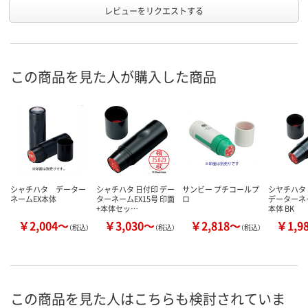
レビューをリクエストする
この商品を見た人が購入した商品
シャチハタ データー
シャチハタ 日付印 デー
サンビー プチコールプ
シヤチハタ
ネームEX本体
ターネームEX15号 印面
ロ
データーネー
+本体セッ…
本体 BK
￥2,004～
￥3,030～
￥2,818～
￥1,9
（税込）
（税込）
（税込）
この商品を見た人はこちらも検討されていま