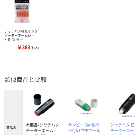
シャチハタ補充インク
データーネームEX用
XLR-GL 朱…
￥383
（税込）
類似商品と比較
本商品：
シヤチハタ
サンビー（SANBY）
シャチハタ 
商品名
データーネーム
日付印 プチコール
データーネー