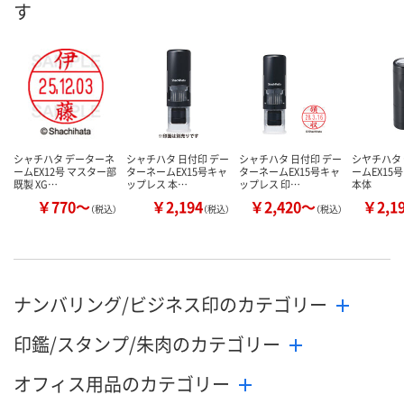
す
シャチハタ データーネ
シャチハタ 日付印 デー
シャチハタ 日付印 デー
シヤチハタ
ームEX12号 マスター部
ターネームEX15号キャ
ターネームEX15号キャ
ームEX15
既製 XG…
ップレス 本…
ップレス 印…
本体
￥770～
￥2,194
￥2,420～
￥2,1
（税込）
（税込）
（税込）
ナンバリング/ビジネス印のカテゴリー
印鑑/スタンプ/朱肉のカテゴリー
オフィス用品のカテゴリー