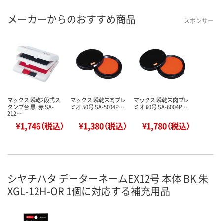
メーカーからのおすすめ商品
スポンサー
マックス 瞬乾2段式ス
マックス 瞬乾朱肉プレ
マックス 瞬乾朱肉プレ
タンプ台 黒・赤 SA-
ミオ 50号 SA-5004P…
ミオ 60号 SA-6004P…
212…
¥1,746（税込）
¥1,380（税込）
¥1,780（税込）
シヤチハタ データーネームEX12号 本体 BK 朱
XGL-12H-OR 1個に対応する補充用品