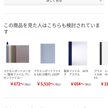
詳しく見る
530590
550645
530606
号
6点
あり
1点
在庫
8月9日（日）
8月9日（日）
8月9日（日）
お届け日
この商品を見た人はこちらも検討されていま
す
数量
数量
数量
カゴへ
カゴへ
カ
コクヨ レポートメーカ
プラス レポートファイ
製本ファイル A4タ
プラス レ
ー （製本ファイル プレ
ル A4S 10冊 FL-101RT
テ アスクル
イルＷ Ｎ
ゼンファイル）…
4Ｓ
￥672～
￥5,510～
￥654～
￥3
（税込）
（税込）
（税込）