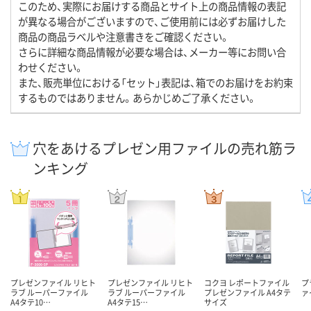
このため、実際にお届けする商品とサイト上の商品情報の表記
が異なる場合がございますので、ご使用前には必ずお届けした
商品の商品ラベルや注意書きをご確認ください。
さらに詳細な商品情報が必要な場合は、メーカー等にお問い合
わせください。
また、販売単位における「セット」表記は、箱でのお届けをお約束
するものではありません。あらかじめご了承ください。
穴をあけるプレゼン用ファイルの売れ筋ラ
ンキング
プレゼンファイル リヒト
プレゼンファイル リヒト
コクヨ レポートファイル
プ
ラブ ルーパーファイル
ラブ ルーパーファイル
プレゼンファイル A4タテ
ァ
A4タテ10…
A4タテ15…
サイズ