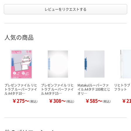
レビューをリクエストする
人気の商品
プレゼンファイル リヒ
プレゼンファイル リヒ
Matakulルーパーファ
リヒトラブ
トラブ ルーパーファイ
トラブ ルーパーファイ
イル A4タテ 100枚とじ
フラット
ル A4タテ10…
ル A4タテ15…
オリ…
￥275～
￥308～
￥585～
￥2
（税込）
（税込）
（税込）