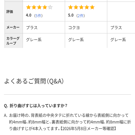
評価
4.0
5.0
（
5件
）
（
2件
）
プラス
コクヨ
プラス
メーカー
カラーグ
グレー系
グレー系
グレー系
ループ
A4タテ
A4
A4
サイズ
タテ
タテ
タテ
向き
120枚
約40枚
約120枚
とじ枚数
よくあるご質問（Q&A）
0.2mm
0.2mm
シート厚
Q.
折り曲げすじは入っていますか？
A.
お届け時の､背表紙の中央タテに折れている線から表紙側に向かって
約4mm幅、約8mm幅と、裏表紙側に向かって約4mm幅､約8mm幅に折
り曲げすじが4本入ってます｡【2026年5月8日メーカー等確認】