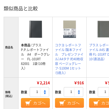
類似商品と比較
本商品：
プラス
コクヨ レポートフ
プラス レポ
商品名
P.P.レポートファイ
ァイル（製本ファイ
ァイル A4S 濃
ル A4 ダークグレ
ル プレゼンファイ
冊 FL-101RT 
ー FL-101RT
ル）A4タテ 約40枚収
10（直送品）
82001 1袋（10冊
容 ベージュグレー
入）
フ-S100M 1セット
（5冊入）
￥2,214
￥916
￥5
数量
数量
数量
価格
(税込)
カゴへ
カゴへ
カ