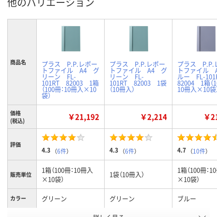
他のバリエーション
商品名
プラス P.P.レポー
プラス P.P.レポー
プラス P.P
トファイル A4 グ
トファイル A4 グ
トファイル 
リーン FL-
リーン FL-
ルー FL-10
101RT 82003 1箱
101RT 82003 1袋
82004 1箱（1
（100冊：10冊入×10
（10冊入）
10冊入×10袋
袋）
価格
￥21,192
￥2,214
￥21
(税込)
評価
4.3
4.3
4.7
（
6件
）
（
6件
）
（
10件
）
1箱（100冊：10冊入
1箱（100冊：1
1袋（10冊入）
販売単位
×10袋）
×10袋）
グリーン
グリーン
ブルー
カラー
お申込番