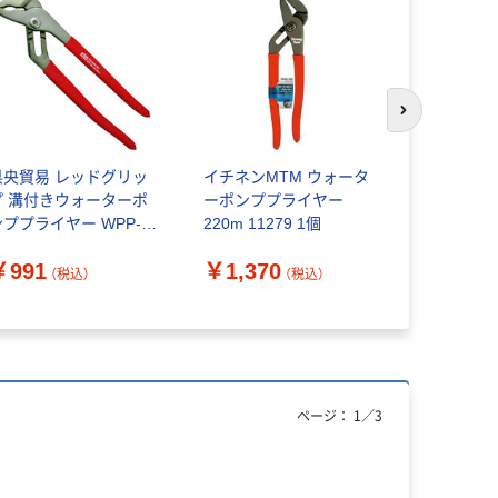
次のスライド
県央貿易 レッドグリッ
イチネンMTM ウォータ
現場のチカ
プ 溝付きウォーターポ
ーポンププライヤー
スドライバー
ンププライヤー WPP-
220m 11279 1個
本 オリジ
50 1丁
￥991
￥1,370
￥226
（税込）
（税込）
（
ページ：
1
／
3