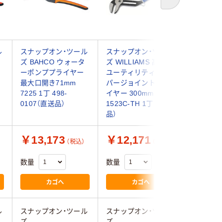
次へ
ル
スナップオン・ツール
スナップオン・ツール
KNIPE
ズ BAHCO ウォータ
ズ WILLIAMS 高所用
ポンププ
ーポンププライヤー
ユーティリティスー
リゲータ
最大口開き71mm
パージョイントプラ
ックハンド
7225 1丁 498-
イヤー 300mm PL-
8801-30
0107（直送品）
1523C-TH 1丁（直送
9453（直
品）
￥13,173
￥12,171
￥7,6
（税込）
（税込）
数量
数量
数量
カゴへ
カゴへ
ル
スナップオン・ツール
スナップオン・ツール
ＫＮＩＰ
ズ
ズ