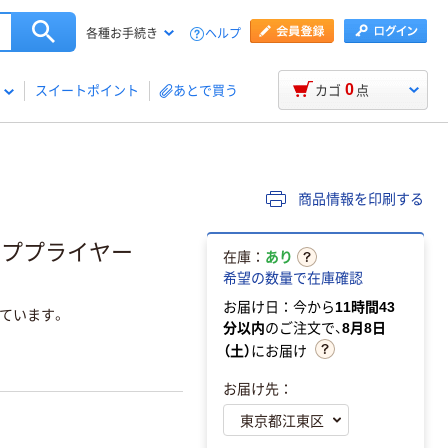
ヘルプ
各種お手続き
0
スイートポイント
あとで買う
カゴ
点
商品情報を印刷する
ンププライヤー
在庫：
あり
希望の数量で在庫確認
お届け日：今から
11時間43
ています。
分以内
のご注文で、
8月8日
（土）
にお届け
お届け先：