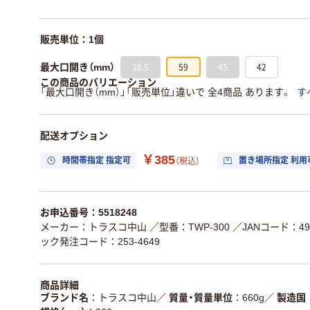
販売単位：1個
38.5
59
45
42
最大口開き（mm）
この商品のバリエーション
「最大口開き（mm）」「販売単位」違いで 全4商品 あります。
す
配送オプション
￥385
時間帯指定 指定可
置き場所指定 利用
（税込）
お申込番号：5518248
メーカー：トラスコ中山
／型番：TWP-300
／JANコード：498
ック発注コード：253-4649
商品詳細
ブランド名
トラスコ中山
／
質量・質量単位
660g
／
製造国