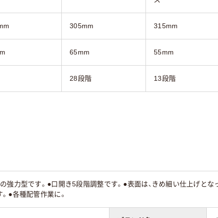
mm
305mm
315mm
mm
65mm
55mm
28段階
13段階
の強力型です。●口開き5段階調整です。●表面は、きめ細い仕上げとな
。●各種配管作業に。