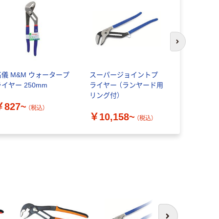
次のスライド
高儀 M&M ウォータープ
スーパージョイントプ
スタビレー ウォータ
ライヤー 250mm
ライヤー （ランヤード用
ポンププラ
リング付）
￥827~
￥8,882
（税込）
￥10,158~
（税込）