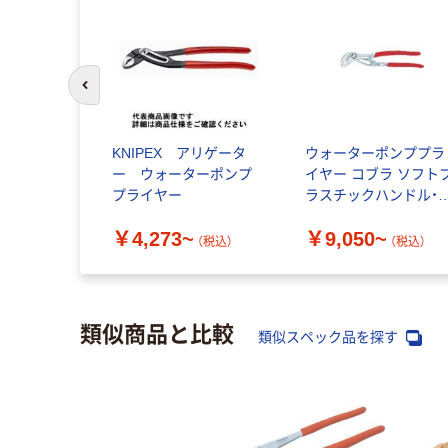
前のスライドへ
KNIPEX アリゲータ
ウォーターポンププラ
ー ウォーターポンプ
イヤー コブラ ソフト
プライヤー
ラスチックハンドル・
面処理:クロムメッキ
￥4,273~
￥9,050~
イプ
（税込）
（税込）
類似商品と比較
類似スペック品を探す