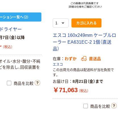
（直送品）
￥13,662
（税込）
ーション一覧へ（2）
カゴへ
カゴに入れる
ドライヤー
エスコ 160x249mm ケーブルロ
月7日（金）以降
ーラー EA631EC-2 1個（直送
~
（税込）
品）
在庫
わずか
直送品
オイル・水分・酸分・不純
エスコ
どを除去し、回収装置を
この出荷元の商品は配送料が当社負担で
す。
お届け日
8月21日（金）まで
商品を比較
￥71,063
（税込）
商品を比較