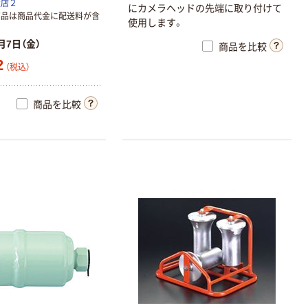
扱店２
Nコード□対角
にカメラヘッドの先端に取り付けて
商品は商品代金に配送料が含
3.0mmSK100本
使用します。
2015794 1箱
￥2,460
月7日（金）
（税込）
商品を比較
(100本入)（直送
2
品）
（税込）
カゴへ
商品を比較
新着
エスコ 280mm
カッター・引き
廻し鋸
EA599CC-10 1
￥2,189
（税込）
本（直送品）
カゴへ
新着
マキタ 充電式芝
生バリカン
MUM606DZ 1台