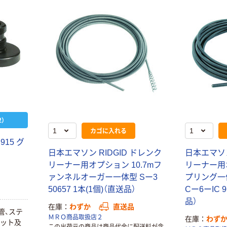
新着
新着
ワールドツール
高儀 TG ツール
アストロプロダ
ホルダー THSー
クツ プラスチッ
1 1020431 1個
クツールトレー
（直送品）
￥1,982
￥1,208
（税込）
（税込）
クールグレー
2003000012378
カゴへ
カゴへ
1個 706-
4451（直送品）
新着
新着
）
ワールドツール
高儀 TG FD六角
カゴに入れる
アストロプロダ
棒レンチヘクス
クツ ラバースト
ローブ 1156285
15 グ
ラップレンチ
1個（直送品）
日本エマソン RIDGID ドレンク
日本エマソン
￥1,969
￥645
（税込）
（税込）
2007000015117
リーナー用オプション 10.7mフ
リーナー用
1丁(1個) 693-
ァンネルオーガー一体型 Sー3
プリング一体
カゴへ
カゴへ
1898（直送品）
50657 1本(1個)（直送品）
Cー6ーIC 9
品）
在庫
わずか
直送品
新着
新着
鋼管、ステ
ＭＲＯ商品取扱店２
在庫
わず
高儀 TG ハンド
太洋電機産業 ハ
セット及
この出荷元の商品は商品代金に配送料が含