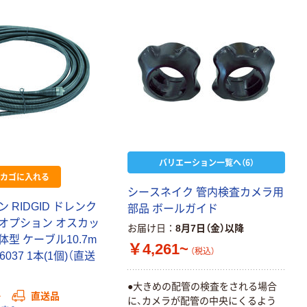
新着
マキタ ステンレ
スブレード
228mm A-
61494 1個（直送
￥3,465
（税込）
品）
カゴへ
新着
バリエーション一覧へ（6）
マキタ カットソ
カゴに入れる
ーTMA061HM
A-65171 1パッ
シースネイク 管内検査カメラ用
ク（直送品）
 RIDGID ドレンク
部品 ボールガイド
￥4,851
（税込）
オプション オスカッ
お届け日
8月7日（金）以降
型 ケーブル10.7m
カゴへ
￥4,261~
（税込）
6037 1本(1個)（直送
新着
●大きめの配管の検査をされる場合
か
直送品
高儀 S付AL含有
に、カメラが配管の中央にくるよう