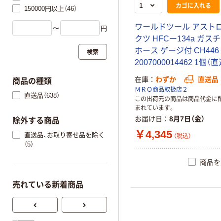
カゴに入れる
150000円以上（46）
ワールドツール アスト
〜
円
クツ HFCー134a ガス
ホース ゲージ付 CH446
検索
2007000014462 1個（
在庫
わずか
直送品
商品の種類
ＭＲＯ商品取扱店２
直送品（638）
この出荷元の商品は商品代金に
まれています。
お届け日
8月7日（金）
除外する商品
￥4,345
直送品、お取り寄せ品を除く
（税込）
（5）
商品を
売れている新着商品