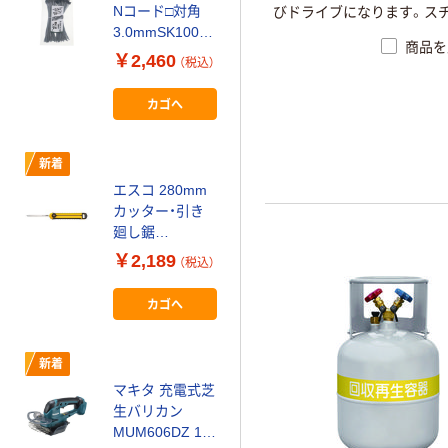
Nコード□対角
電ドリルDr
びドライブになります。ス
3.0mmSK100本
DDRー37LiD
商品を
2015794 1箱
1400573 1個（直
￥2,460
￥3,563
（税込）
（税込）
(100本入)（直送
送品）
品）
カゴへ
カゴへ
新着
新着
エスコ 280mm
高儀 TG 電工腰
カッター・引き
袋3点セット2段
廻し鋸
ネイビー
EA599CC-10 1
1180772 1個（直
￥2,189
￥1,741
（税込）
（税込）
本（直送品）
送品）
カゴへ
カゴへ
豊光 ステンレス
新着
ラシャ切ハサミ
マキタ 充電式芝
240mm 830 1本
生バリカン
（直送品）
￥2,552
MUM606DZ 1台
（税込）