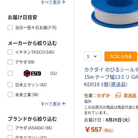
すべて表示
お届け日目安
当日〜翌々日お届け（5)
メーカーから絞り込む
イチネンTASCO（145）
カゴに入れる
アサダ（69）
カクダイ のびるシール
（51）
15m テープ幅13ミリ GA
KD019 1個（直送品）
日本エマソン（42）
未来工業（36）
在庫
わずか
直送品
福井
すべて表示
この出荷元の商品は商品代金に
まれています。
ブランドから絞り込む
お届け日
8月25日（火）
アサダ（ASADA）（65）
￥557
（税込）
日本エマソン（42）