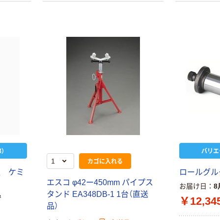
）
バリエ
カゴに入れる
置 ケミ
ロールグル
エスコ φ42ー450mm パイプス
お届け日
8
タンド EA348DB-1 1台（直送
で
￥12,34
品）