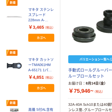
新着
新着
マキタ ステンレ
高儀 TG
スブレード
ARMORTEXス
228mm A-
リムツールケー
61494 1個（直送
ス1丁差
￥3,465
￥1,440
（税込）
（税込）
品）
1020870 1個（直
送品）
カゴへ
カゴへ
新着
新着
バリエーション一覧へ（2
マキタ カットソ
サカエ CSパー
ーTMA061HM
ルワゴン用オプ
A-65171 1パッ
ション取手
手動式ロールグルーバー9
ク（直送品）
CSP-40T 1個
ルーブロールセット
￥4,851
￥1,864
（税込）
（税込）
（直送品）
お届け日
8月14日（金）
カゴへ
カゴへ
￥75,946~
（税込）
新着
新着
32A-40A Sch10または40
高儀 S付AL含有
高儀 EM 3.7V充
ンレス管、グルーブロール