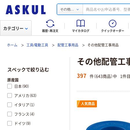
...
その他
カテゴリー
履歴・再注文
マイカタログ
クイックオーダー
ホーム
工具/電動工具
配管工事用品
その他配管工事用品
その他配管工
スペックで絞り込む
397
件（643商品）中
1件
原産国
日本（90）
アメリカ（63）
人気商品
イタリア（1）
フランス（4）
ドイツ（9）