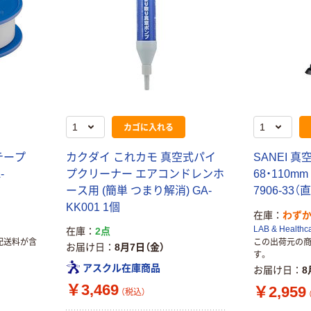
カゴに入れる
テープ
カクダイ これカモ 真空式パイ
SANEI 
-
プクリーナー エアコンドレンホ
68・110mm 
ース用 (簡単 つまり解消) GA-
7906-33（
KK001 1個
在庫
わず
LAB & Healthc
在庫
2点
配送料が含
この出荷元の
お届け日
8月7日（金）
す。
アスクル在庫商品
お届け日
8
￥3,469
￥2,959
（税込）