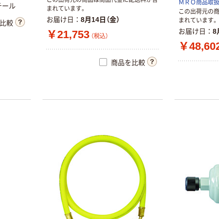
ＭＲＯ商品取
リベッターセッ
ロゲンフリー吸
チール
まれています。
この出荷元の
ト リベット60本
取線
お届け日
8月14日（金）
まれています。
比較
付 1159656 1個
2.0mmx1.5m
￥1,958
￥810
お届け日
8
（税込）
（税込）
￥21,753
（直送品）
CPN-2015 1セ
（税込）
￥48,60
ット(2ケ)（直送
カゴへ
カゴへ
品）
商品を比較
新着
新着
マキタ 18Vリチ
CD-22（直送品）
ウムイオンバッ
￥269
（税込）
テリ(9.0Ah) A-
79809 1個（直送
￥31,581
カゴへ
品）
（税込）
カゴへ
新着
アストロプロダ
クツ φ0.6mm プ
新着
ラスチック補修
高儀 EMナイロ
ピン (50個入)
￥914
（税込）
ンコード〇直径
PRP257