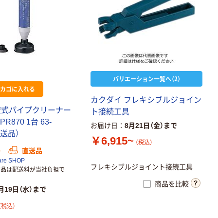
バリエーション一覧へ（2）
カゴに入れる
カクダイ フレキシブルジョイン
真空式パイプクリーナー
ト接続工具
PR870 1台 63-
お届け日
8月21日（金）まで
直送品）
￥6,915~
（税込）
か
直送品
are SHOP
フレキシブルジョイント接続工具
商品は配送料が当社負担で
商品を比較
月19日（水）まで
（税込）