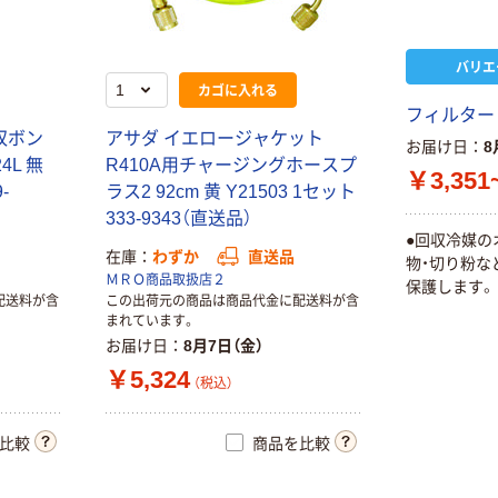
3mm×40m 青
2026000012575
カゴへ
2015770 1個（直
1袋(50個)（直送
￥1,148
（税込）
送品）
品）
バリエ
カゴへ
カゴに入れる
フィルター
回収ボン
アサダ イエロージャケット
お届け日
8
4L 無
R410A用チャージングホースプ
￥3,351
-
ラス2 92cm 黄 Y21503 1セット
333-9343（直送品）
●回収冷媒の
在庫
わずか
直送品
物・切り粉な
ＭＲＯ商品取扱店２
保護します。
配送料が含
この出荷元の商品は商品代金に配送料が含
まれています。
お届け日
8月7日（金）
￥5,324
（税込）
比較
商品を比較