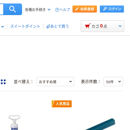
ヘルプ
各種お手続き
0
スイートポイント
あとで買う
カゴ
点
並べ替え：
表示件数：
人気商品