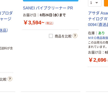
SANEI パイプクリーナー PR
ロプロダ
アサダ As
お届け日
8月26日（水）まで
チャージ
ナイログ RT2
￥3,594~
（税込）
0094（直送
直送品）
在庫
あり
商品を比較
ＭＲＯ商品取
この出荷元の
まれています。
配送料が含
お届け日
8
￥2,696
比較