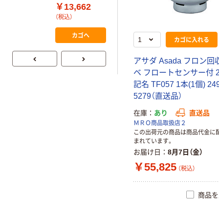
5
（直送品）
￥13,662
カゴへ
（税込）
カゴへ
カゴに入れる
アサダ Asada フロン
ベ フロートセンサー付 2
記名 TF057 1本(1個) 249
5279（直送品）
在庫
あり
直送品
ＭＲＯ商品取扱店２
この出荷元の商品は商品代金に
まれています。
お届け日
8月7日（金）
￥55,825
（税込）
商品を