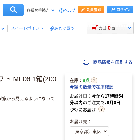
ヘルプ
各種お手続き
0
スイートポイント
あとで買う
カゴ
点
商品情報を印刷する
MF06 1箱(200
在庫：
8点
希望の数量で在庫確認
お届け日：今から
17時間54
名が窓から見えるようになって
分以内
のご注文で、
8月6日
（木）
にお届け
お届け先：