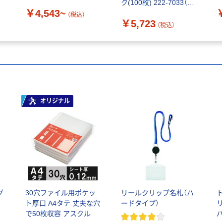
ク(100枚) 222-7033（直
￥4,543~
送品）
（税込）
￥5,723
（税込）
オリジナル
グ
30穴ファイル用ポケッ
リールクリップ名札（ハ
ト厚口 A4タテ 丈夫な穴
ードタイプ）
リ
で50枚収容 アスクル