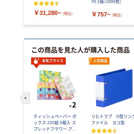
70 1箱（1000枚）
￥31,280~
￥757~
（税込）
（税込）
この商品を見た人が購入した商品
本気プライス
人気商品
前のスライドへ
ティッシュペーパー ボ
リヒトラブ D型リン
ックス 220組 5箱入 ス
ファイル ヨコ型
プレッドフラワー アス