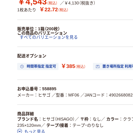
￥4,543
／￥4,130（税抜き）
（税込）
￥22.72
1枚あたり
（税込）
販売単位：1箱（200枚）
この商品のバリエーション
すべてのバリエーションを見る
配送オプション
￥385
時間帯指定 指定可
置き場所指定 利用
（税込）
お申込番号：558895
メーカー：ヒサゴ
／型番：MF06
／JANコード：4902668082
商品詳細
ブランド名
ヒサゴ（HISAGO）
／
〒枠
なし
／
カラー
クラ
235×120mm
／
テープ/接着
テープ・のりなし
もっと見る