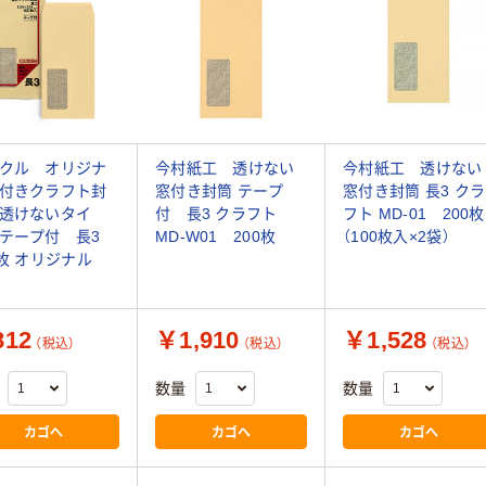
クル オリジナ
今村紙工 透けない
今村紙工 透けない
付きクラフト封
窓付き封筒 テープ
窓付き封筒 長3 クラ
透けないタイ
付 長3 クラフト
フト MD-01 200枚
 テープ付 長3
MD-W01 200枚
（100枚入×2袋）
0枚 オリジナル
12
￥1,910
￥1,528
（税込）
（税込）
（税込）
数量
数量
カゴへ
カゴへ
カゴへ