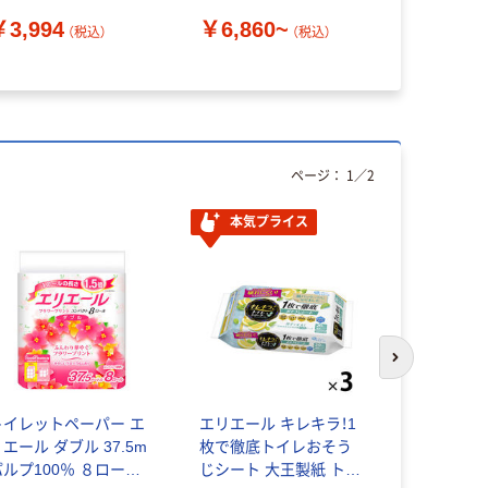
￥3,994
￥6,860~
（税込）
（税込）
ページ：
1
／
2
本気プライス
次のスライド
トイレットペーパー エ
エリエール キレキラ！1
キングコー
エール ダブル 37.5m
枚で徹底トイレおそう
ン 長6 窓
パルプ100％ ８ロー
じシート 大王製紙 トイ
付