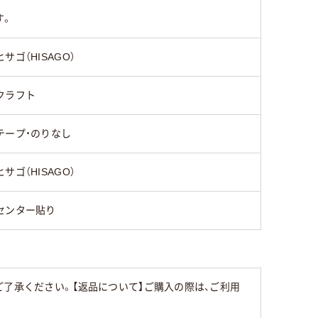
す。
なし
なし
なし
ヒサゴ（HISAGO）
なし
なし
なし
クラフト
センター貼り
サイド貼り
センター
テープ・のりなし
ヒサゴ（HISAGO）
センター貼り
了承ください。【返品について】ご購入の際は、ご利用