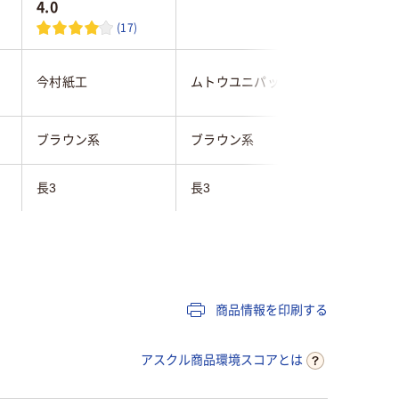
4.0
(17)
キングコ
今村紙工
ムトウユニパック
ョン
ブラウン系
ブラウン系
ブラウン
長3
長3
長4
テープなし
テープ・のりなし
テープ・
クラフト紙
クラフト紙
クラフト
商品情報を印刷する
なし
なし
なし
アスクル商品環境スコアとは
あり
あり
あり