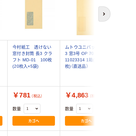
次へ
今村紙工 透けない
ムトウユニパック 長
キングコ
窓付き封筒 長3 クラ
3 窓3号 OP 70
ョン 長形
フト MD-01 100枚
11023314 1箱(1000
筒 No.2
(20枚入×5袋)
枚)（直送品）
120222
入)（直送
￥781
￥4,863
￥6,0
（税込）
（税込）
数量
数量
数量
カゴへ
カゴへ