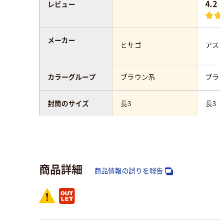
4.2
レビュー
メーカー
ヒサゴ
アス
カラーグループ
ブラウン系
ブラ
封筒のサイズ
長3
長3
テープ/接着
テープ・のりなし
テー
封筒の材質
クラフト紙
クラ
商品詳細
商品情報の誤りを報告
〒枠
なし
なし
窓の有無
あり
あり