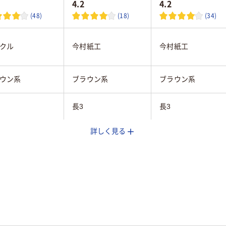
4.2
4.2
(48)
(18)
(34)
クル
今村紙工
今村紙工
ウン系
ブラウン系
ブラウン系
長3
長3
詳しく見る
プ付
テープ付
テープなし
フト紙
クラフト紙
クラフト紙
なし
なし
あり
あり