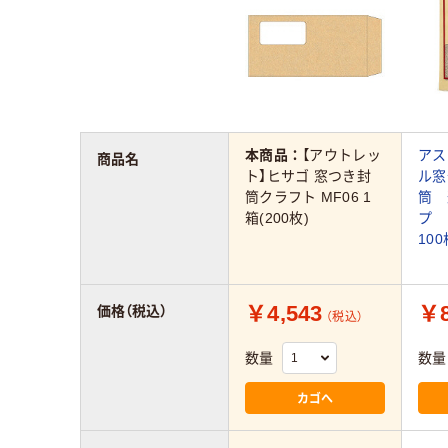
本商品：
【アウトレッ
アス
商品名
ト】ヒサゴ 窓つき封
ル窓
筒クラフト MF06 1
筒 
箱(200枚)
プ
10
￥4,543
￥8
価格（税込）
（税込）
数量
数量
カゴへ