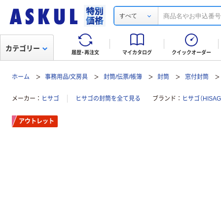
すべて
カテゴリー
履歴・再注文
マイカタログ
クイックオーダー
ホーム
事務用品/文房具
封筒/伝票/帳簿
封筒
窓付封筒
メーカー
ヒサゴ
ヒサゴの封筒を全て見る
ブランド
ヒサゴ（HISAG
アウトレット