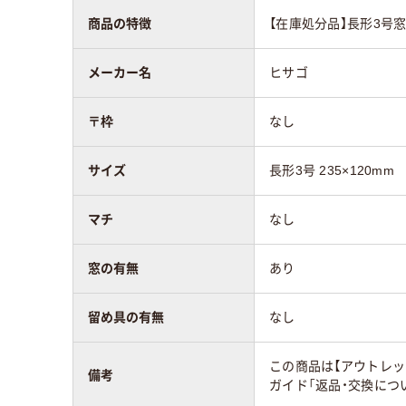
商品の特徴
【在庫処分品】長形3号
マチの有無
なし
なし
メーカー名
ヒサゴ
留め具の有無
なし
なし
〒枠
なし
封筒裏面の貼り方
センター貼り
セン
サイズ
長形3号 235×120mm
アスクル商品環境
40
スコア
マチ
なし
窓の有無
あり
留め具の有無
なし
この商品は【アウトレッ
備考
ガイド「返品・交換につ