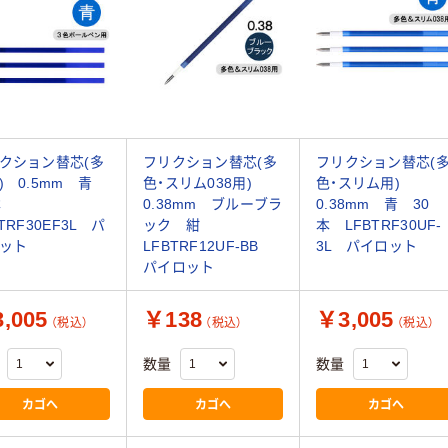
クション替芯(多
フリクション替芯(多
フリクション替芯(
) 0.5mm 青
色・スリム038用)
色・スリム用)
0本
0.38mm ブルーブラ
0.38mm 青 30
TRF30EF3L パ
ック 紺
本 LFBTRF30UF-
ット
LFBTRF12UF-BB
3L パイロット
パイロット
,005
￥138
￥3,005
（税込）
（税込）
（税込）
数量
数量
カゴへ
カゴへ
カゴへ