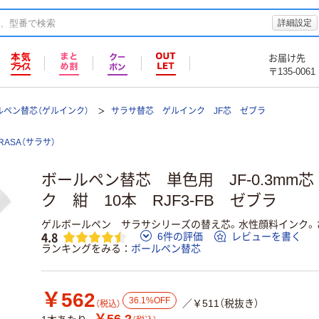
詳細設定
お届け先
〒135-0061
ルペン替芯（ゲルインク）
サラサ替芯 ゲルインク JF芯 ゼブラ
RASA（サラサ）
ボールペン替芯 単色用 JF-0.3mm
ク 紺 10本 RJF3-FB ゼブラ
ゲルボールペン サラサシリーズの替え芯。水性顔料インク。
4.8
6件の評価
レビューを書く
ランキングをみる
ボールペン替芯
￥562
36.1%OFF
／￥511（税抜き）
（税込）
￥56.2