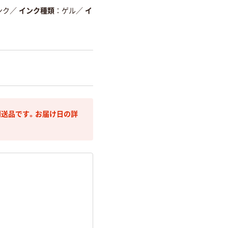
削減
ンク
／
インク種類
ゲル
／
イ
詳細「
アスクル商品環境スコ
送品です。お届け日の詳