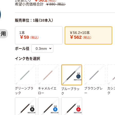
1本あたり
（税込）
希望小売価格合計
￥880
（税込）
販売単位：1箱（10本入）
1本
￥56.2×10本
￥59
￥562
（税込）
（税込）
ボール径
インク色を選択
グリーンブラ
キャメルイエ
ブラウングレ
カシ
ブルーブラッ
ック
ロー
ー
ク
ク