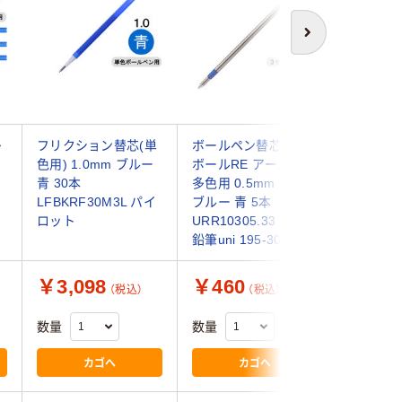
次へ
多
フリクション替芯(単
ボールペン替芯 ユニ
ボールペ
色用) 1.0mm ブルー
ボールRE アールイー
ボールワン
青 30本
多色用 0.5mm 中字
青 ゲル
LFBKRF30M3L パイ
ブルー 青 5本
UMR38S
ロット
URR10305.33 三菱
菱鉛筆 un
鉛筆uni 195-3036
￥3,098
￥460
￥810
（税込）
（税込）
数量
数量
数量
カゴへ
カゴへ