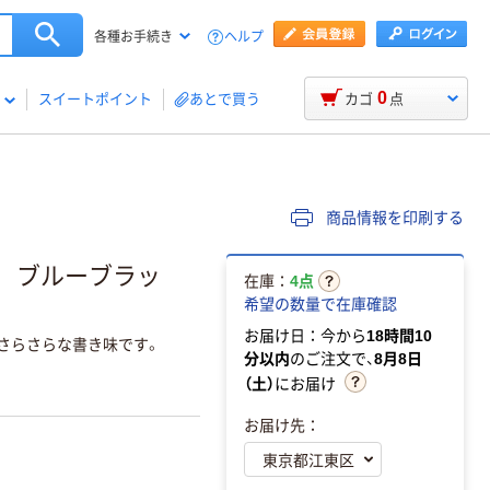
ヘルプ
各種お手続き
0
スイートポイント
あとで買う
カゴ
点
商品情報を印刷する
芯 ブルーブラッ
在庫：
4点
希望の数量で在庫確認
お届け日：今から
18時間10
さらさらな書き味です。
分以内
のご注文で、
8月8日
（土）
にお届け
お届け先：