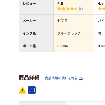
4.8
4.3
レビュー
(6)
メーカー
ゼブラ
パイ
インク色
ブルーブラック
青
ボール径
0.3mm
0.5
軸径
6.1mm
3.6
インク種類
ゲル
ゲル
商品詳細
商品情報の誤りを報告
アスクル商品環境
25
45
スコア