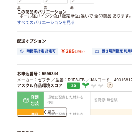
黒
青
赤
この商品のバリエーション
「ボール径」「インク色」「販売単位」違いで 全53商品 あります
すべてのバリエーションを見る
配送オプション
￥385
時間帯指定 指定可
置き場所指定 利用
（税込）
お申込番号：5599344
メーカー：ゼブラ
／型番：RJF3-FB
／JANコード：49016812
アスクル商品環境スコア
25
容器
環境に配慮した材料を
省資源・無包装
使用
包装
詳しく見る
商品
環境に配慮した材料を
省資源・省エネ・節水
本体
使用
独自の回収スキームが
アスクルで資源循環し