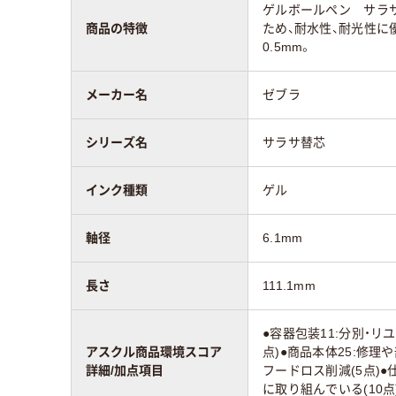
ゲルボールペン サラ
商品の特徴
ため、耐水性、耐光性に
0.5mm。
メーカー名
ゼブラ
シリーズ名
サラサ替芯
インク種類
ゲル
軸径
6.1mm
長さ
111.1mm
●容器包装11:分別・リ
アスクル商品環境スコア
点)●商品本体25:修理
詳細/加点項目
フードロス削減(5点)●
に取り組んでいる(10点