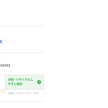
。
可
44591
分別・リサイクルし
やすい設計
分別・リサイクルしやす
い設計
て
温室効果ガスなどの