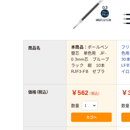
本商品：
ボールペン
フリ
商品名
替芯 単色用 JF-
色用
0.3mm芯 ブルーブ
3
ラック 紺 10本
LFB
RJF3-FB ゼブラ
イロ
￥562
￥3
価格（税込）
（税込）
数量
数量
カゴへ