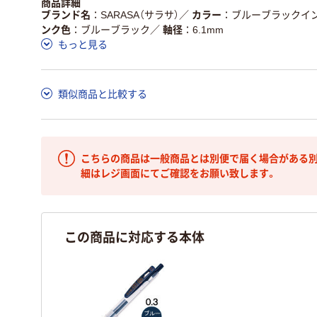
商品詳細
仕組
ある
いる
ブランド名
SARASA（サラサ）
／
カラー
ブルーブラックイ
ンク色
ブルーブラック
／
軸径
6.1mm
この商品の環境配慮ポイントです。詳しくはページ下部の商品
もっと見る
ア詳細／加点項目
」で確認できます。
類似商品と比較する
こちらの商品は一般商品とは別便で届く場合がある別
細はレジ画面にてご確認をお願い致します。
この商品に対応する本体