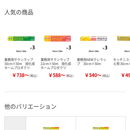
人気の商品
業務用サランラップ
業務用サランラップ
業務用NEWクレラッ
キッチニス
30cm×50m 旭化成
22cm×50m 旭化成
プ 30cm×50m
え用 30cm
ホームプロダクツ
ホームプロダクツ
￥738～
￥588～
￥540～
￥4
（税込）
（税込）
（税込）
他のバリエーション