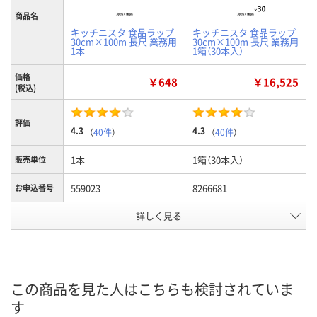
商品名
キッチニスタ 食品ラップ
キッチニスタ 食品ラップ
30cm×100m 長尺 業務用
30cm×100m 長尺 業務用
1本
1箱（30本入）
価格
￥648
￥16,525
(税込)
評価
4.3
4.3
（
40件
）
（
40件
）
1本
1箱（30本入）
販売単位
559023
8266681
お申込番号
在庫
詳しく見る
お届け日
現在ご注文いただけませ
現在ご注文いただけませ
ん
ん
この商品を見た人はこちらも検討されていま
す