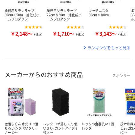
業務用サランラップ
業務用サランラップ
キッチニスタ
ポ
30cm×50m 旭化成ホ
22cm×50m 旭化成ホ
30cm×100m
3
ームプロダクツ
ームプロダクツ
ル
￥2,148～
￥1,710～
￥3,143～
（税込）
（税込）
（税込）
ランキングをもっと見る
メーカーからのおすすめ商品
スポンサー
激落ちくん 水だけで落
レック コゲ落ちくん 使
レックの食器洗い 1個
茂木和哉 
ちる シンク洗いクリー
いきり・カットタイプ 8
レック
しZ」 2
ナー シ…
枚入…
(C…