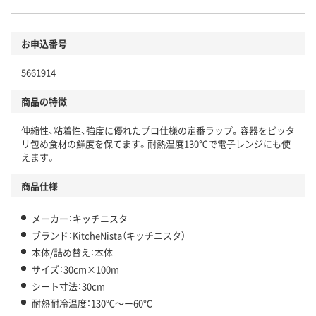
お申込番号
5661914
商品の特徴
伸縮性、粘着性、強度に優れたプロ仕様の定番ラップ。容器をピッタ
リ包め食材の鮮度を保てます。耐熱温度130℃で電子レンジにも使
えます。
商品仕様
メーカー：キッチニスタ
ブランド：KitcheNista（キッチニスタ）
本体/詰め替え：本体
サイズ：30cm×100m
シート寸法：30cm
耐熱耐冷温度：130℃～ー60℃