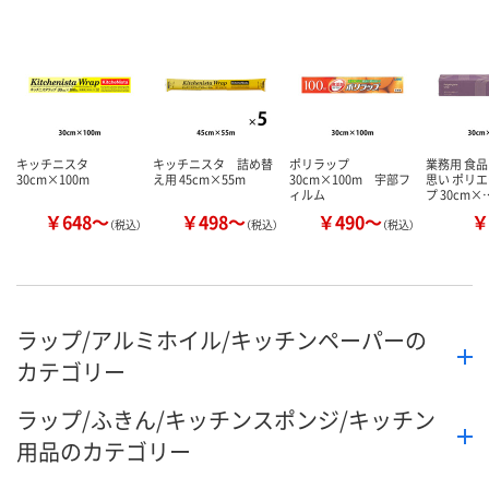
キッチニスタ
キッチニスタ 詰め替
ポリラップ
業務用 食品
30cm×100m
え用 45cm×55m
30cm×100m 宇部フ
思い ポリ
ィルム
プ 30cm×
￥648～
￥498～
￥490～
￥
（税込）
（税込）
（税込）
ラップ/アルミホイル/キッチンペーパーの
カテゴリー
ラップ/ふきん/キッチンスポンジ/キッチン
用品のカテゴリー