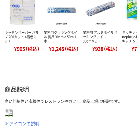
キッチンペーパー パル
業務用クッキングホイ
業務用 アルミホイル ク
キッチン
プ 200カット 4倍巻キ
ル 長尺 30cm×50m 1
ッキングホイル
nepia（
ッチ…
本…
30cm×2…
キッチン
¥965（税込）
¥1,245（税込）
¥938（税込）
¥
商品説明
高い伸縮性と密着性でレストランやカフェ、食品工場に好評です。
アイコンの説明