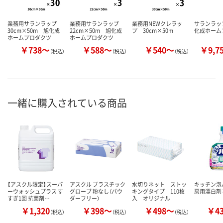
業務用サランラップ
業務用サランラップ
業務用NEWクレラッ
サランラップ
30cm×50m 旭化成
22cm×50m 旭化成
プ 30cm×50m
化成ホーム
ホームプロダクツ
ホームプロダクツ
￥738～
￥588～
￥540～
￥9,7
（税込）
（税込）
（税込）
一緒に購入されている商品
【アスクル限定】スーパ
アスクル プラスチック
水切りネット ストッ
キッチン泡
ーウォッシュプラス す
グローブ 粉なし（パウ
キングタイプ 110枚
房用漂白剤
すぎ1回 抗菌剤…
ダーフリー）
入 オリジナル
￥1,320
￥398～
￥498～
￥4
（税込）
（税込）
（税込）