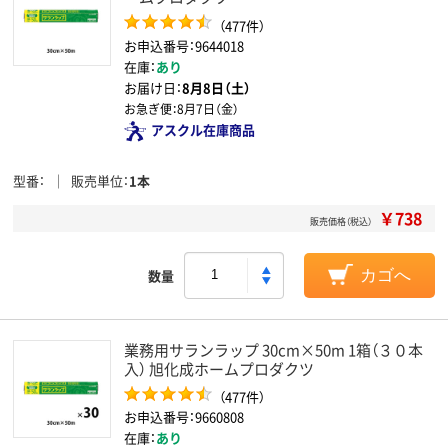
（477件）
お申込番号：9644018
在庫：
あり
お届け日：
8月8日（土）
お急ぎ便：
8月7日（金）
アスクル在庫商品
型番
販売単位
1本
￥738
販売価格（税込）
数量
カゴへ
業務用サランラップ 30cm×50m 1箱（３０本
入） 旭化成ホームプロダクツ
（477件）
お申込番号：9660808
在庫：
あり