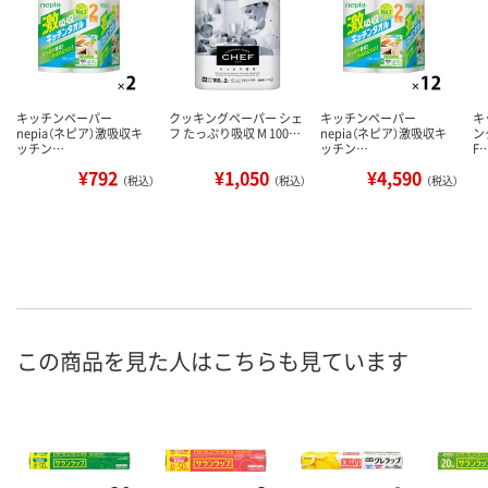
キッチンペーパー
クッキングペーパー シェ
キッチンペーパー
キ
nepia（ネピア）激吸収キ
フ たっぷり吸収 M 100…
nepia（ネピア）激吸収キ
ン
ッチン…
ッチン…
F
¥792
¥1,050
¥4,590
（税込）
（税込）
（税込）
この商品を見た人はこちらも見ています