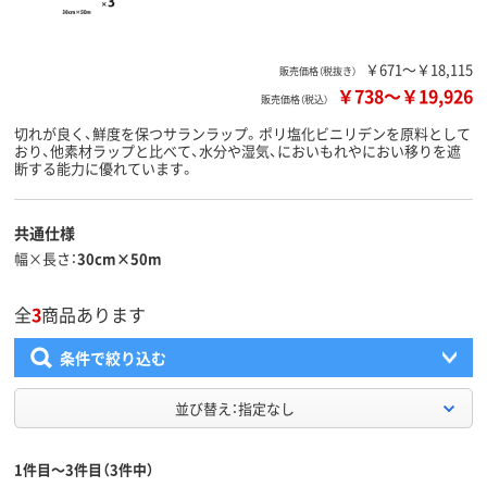
￥671～￥18,115
販売価格（税抜き）
￥738
～
￥19,926
販売価格（税込）
切れが良く、鮮度を保つサランラップ。ポリ塩化ビニリデンを原料として
おり、他素材ラップと比べて、水分や湿気、においもれやにおい移りを遮
断する能力に優れています。
共通仕様
幅×長さ
30cm×50m
全
3
商品あります
条件で絞り込む
並び替え：指定なし
1件目～3件目（3件中）