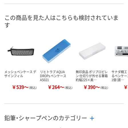
この商品を見た人はこちらも検討されていま
す
メッシュペンケース デ
リヒトラブ AQUA
無印良品 ポリプロピレ
サナダ精工
ザインフィル
DROPs ペンケース
ン 仕切りが外せる筆箱
るペンケース 
A5021
約幅225×奥…
1個（直…
￥539～
￥264～
￥390～
￥
（税込）
（税込）
（税込）
鉛筆・シャープペンのカテゴリー