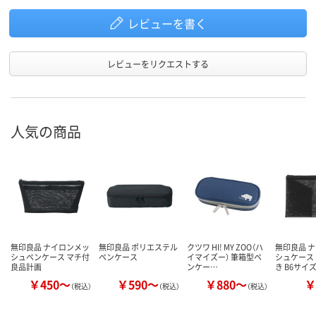
レビューを書く
レビューをリクエストする
人気の商品
無印良品 ナイロンメッ
無印良品 ポリエステル
クツワ HI! MY ZOO（ハ
無印良品 
シュペンケース マチ付
ペンケース
イマイズー） 筆箱型ペ
シュケース
良品計画
ンケー…
き B6サイ
￥450～
￥590～
￥880～
￥
（税込）
（税込）
（税込）