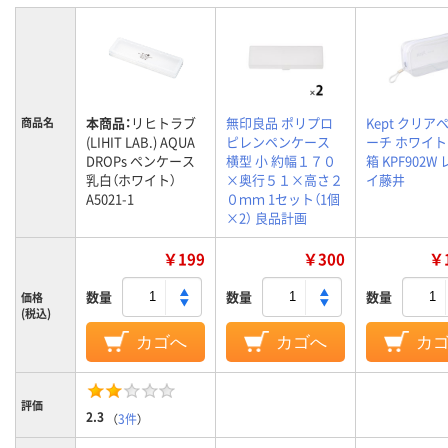
本商品：
リヒトラブ
無印良品 ポリプロ
Kept クリア
商品名
(LIHIT LAB.) AQUA
ピレンペンケース
ーチ ホワイト
DROPs ペンケース
横型 小 約幅１７０
箱 KPF902W
乳白（ホワイト）
×奥行５１×高さ２
イ藤井
A5021-1
０ｍｍ 1セット（1個
×2） 良品計画
￥199
￥300
￥1
数量
数量
数量
価格
(税込)
カゴへ
カゴへ
カ
評価
2.3
（
3件
）