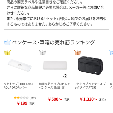
商品の商品ラベルや注意書きをご確認ください。
さらに詳細な商品情報が必要な場合は、メーカー等にお問い合
わせください。
また、販売単位における「セット」表記は、箱でのお届けをお約束
するものではありません。あらかじめご了承ください。
ペンケース・筆箱の売れ筋ランキング
リヒトラブ(LIHIT LAB.)
無印良品 ポリプロピレン
リヒトラブ ペンケース ブ
メ
AQUA DROPs ペ…
ペンケース 良品計画
ックタイプ A7551
イ
(
3件
)
￥500～
￥1,330～
（税込）
（税込）
￥199
（税込）