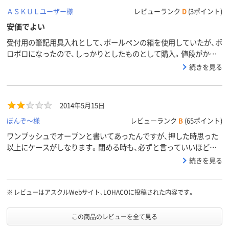
ＡＳＫＵＬユーザー様
レビューランク
D
(3ポイント)
安価でよい
受付用の筆記用具入れとして、ボールペンの箱を使用していたが、ボ
ロボロになったので、しっかりとしたものとして購入。値段がかけ
られなかったので、安価なこれにした。それにしては、しっかりした
続きを見る
つくりで満足している。強いて言えば、もう少し大きくてたくさん
入れられたら（ボールペン10本分）満点でした。
2014年5月15日
ぼんぞ～様
レビューランク
B
(65ポイント)
ワンプッシュでオープンと書いてあったんですが、押した時思った
以上にケースがしなります。閉める時も、必ずと言っていいほど片
方の側が少し浮いてしまうのであとで押さえます。まあ値段からし
続きを見る
たらこんなもんかな。
※
レビューはアスクルWebサイト、LOHACOに投稿された内容です。
この商品のレビューを全て見る