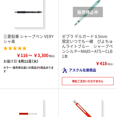
三菱鉛筆 シャープペン VERY
ゼブラ デルガード 0.5mm
シャ楽
限定いつでも一緒 ぴよちゅ
んライトブルー シャープペ
ンシル PーMA85ーATSーCLB
￥116
￥3,300
1本
お届け日：
8月11日（火）
￥418
（税込）
カラー・販売単位違いの商品が
6
商品ありま
アスクル在庫商品
す
現在ご注文いただけません