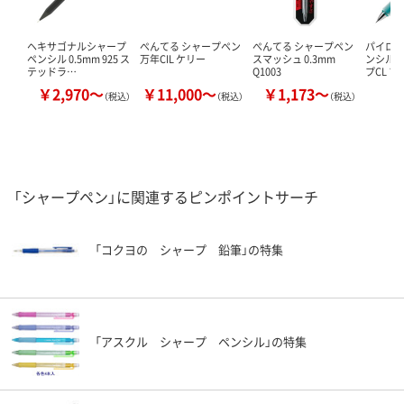
ヘキサゴナルシャープ
ぺんてる シャープペン
ぺんてる シャープペン
パイロッ
ペンシル 0.5mm 925 ス
万年CIL ケリー
スマッシュ 0.3mm
ンシル 
テッドラ…
Q1003
プCL 
￥2,970～
￥11,000～
￥1,173～
￥
（税込）
（税込）
（税込）
「シャープペン」に関連するピンポイントサーチ
「コクヨの シャープ 鉛筆」の特集
「アスクル シャープ ペンシル」の特集