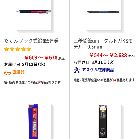
たくみ ノック式鉛筆5連発
三菱鉛筆uni クルトガKSモ
デル 0.5mm
￥544
￥2,638
￥609
￥678
お届け日：
8月11日（火）
お届け日：
8月12日（水）
アスクル在庫商品
直送品
軸色・販売単位違いの商品が
14
商品あります
色・販売単位違いの商品が
3
商品あります