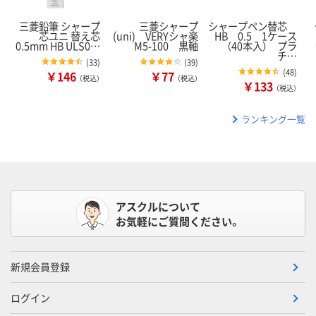
三菱鉛筆 シャープ
三菱シャープ
シャープペン替芯
芯ユニ 替え芯
(uni) VERYシャ楽
HB 0.5 1ケース
0.5mm HB ULS0…
M5-100 黒軸
（40本入） プラ
チ…
(
33
)
(
39
)
(
48
)
￥146
￥77
（税込）
（税込）
￥133
（税込）
ランキング一覧
アスクルについて
お気軽にご質問ください。
新規会員登録
ログイン