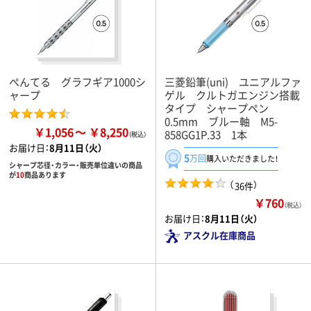
ぺんてる グラフギア1000シ
三菱鉛筆(uni) ユニアルファ
ャープ
ゲル クルトガエンジン搭載
タイプ シャープペン
0.5mm ブルー軸 M5-
￥1,056
￥8,250
858GG1P.33 1本
お届け日：
8月11日（火）
5
万回
購入いただきました！
シャープ芯径・カラー・販売単位違いの商品
が
10
商品あります
（
）
36件
￥760
（税込）
お届け日：
8月11日（火）
アスクル在庫商品