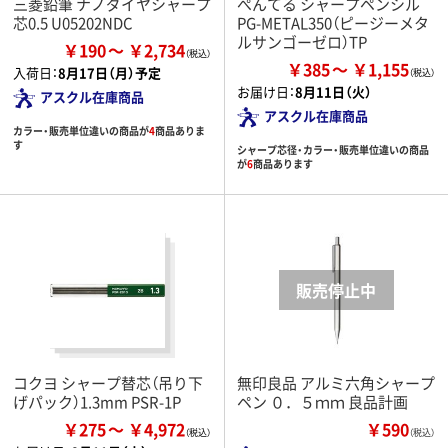
三菱鉛筆 ナノダイヤシャープ
ぺんてる シャープペンシル
芯0.5 U05202NDC
PG-METAL350（ピージーメタ
ルサンゴーゼロ）TP
￥190
￥2,734
￥385
￥1,155
入荷日：
8月17日（月）予定
お届け日：
8月11日（火）
アスクル在庫商品
アスクル在庫商品
カラー・販売単位違いの商品が
4
商品ありま
す
シャープ芯径・カラー・販売単位違いの商品
が
6
商品あります
コクヨ シャープ替芯（吊り下
無印良品 アルミ六角シャープ
げパック）1.3mm PSR-1P
ペン ０．５ｍｍ 良品計画
￥275
￥4,972
￥590
（税込）