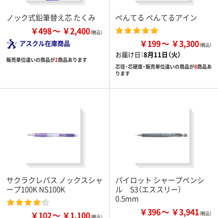
ノック式鉛筆替え芯 たくみ
ぺんてる ぺんてるアイン
￥498
￥2,400
￥199
￥3,300
アスクル在庫商品
お届け日：
8月11日（火）
販売単位違いの商品が
2
商品あります
芯径・芯硬度・販売単位違いの商品が
8
商品あ
ります
サクラクレパス ノックスシャ
パイロット シャープペンシ
ープ100K NS100K
ル S3（エススリー）
0.5mm
￥396
￥3,941
￥102
￥1,100