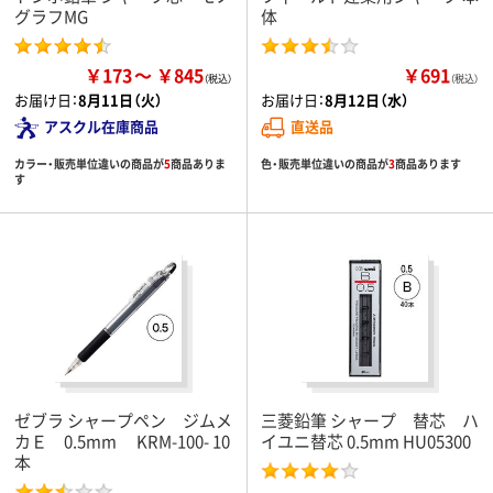
グラフMG
体
￥173
￥845
￥691
（税込）
お届け日：
8月11日（火）
お届け日：
8月12日（水）
アスクル在庫商品
直送品
カラー・販売単位違いの商品が
5
商品ありま
色・販売単位違いの商品が
3
商品あります
す
ゼブラ シャープペン ジムメ
三菱鉛筆 シャープ 替芯 ハ
カＥ 0.5mm KRM-100- 10
イユニ替芯 0.5mm HU05300
本