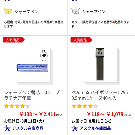
シャープペン
シャープペン
芯硬度・寸法・販売単位違いの商品が
8
商品あ
カラー・販売単位違いの商品が
4
商品ありま
ります
す
人気商品
人気商品
シャープペン替芯 0.5 プ
ぺんてる ハイポリマーC295
ラチナ万年筆
0.5mm 1ケース40本入
￥133
￥2,411
￥118
￥1,078
お届け日：
8月11日（火）
お届け日：
8月11日（火）
アスクル在庫商品
アスクル在庫商品