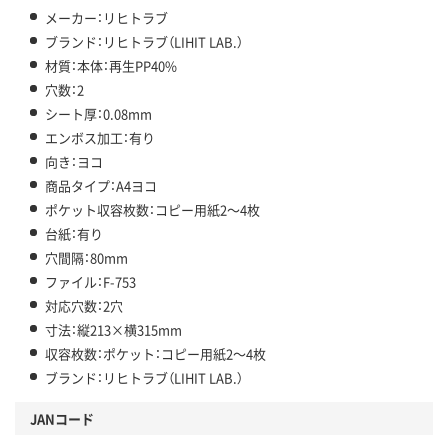
メーカー：リヒトラブ
ブランド：リヒトラブ（LIHIT LAB.）
材質：本体：再生PP40%
穴数：2
シート厚：0.08mm
エンボス加工：有り
向き：ヨコ
商品タイプ：A4ヨコ
ポケット収容枚数：コピー用紙2～4枚
台紙：有り
穴間隔：80mm
ファイル：F-753
対応穴数：2穴
寸法：縦213×横315mm
収容枚数：ポケット：コピー用紙2～4枚
ブランド：リヒトラブ（LIHIT LAB.）
JANコード