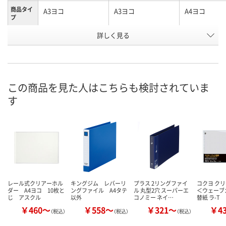
商品タイ
A3ヨコ
A3ヨコ
A4ヨコ
プ
お申込番
詳しく見る
583234
559159
559140
号
7点
あり
あり
在庫
この商品を見た人はこちらも検討されていま
8月7日（金）
8月7日（金）
8月7日（金）
お届け日
す
数量
数量
数量
カゴへ
カゴへ
カ
レール式クリアーホル
キングジム レバーリ
プラス 2リングファイ
コクヨ ク
ダー A4ヨコ 10枚と
ングファイル A4タテ
ル 丸型2穴 スーパーエ
＜ウェーブ
じ アスクル
以外
コノミー ネイ…
替紙 ラ-T
￥460～
￥558～
￥321～
￥4
（税込）
（税込）
（税込）