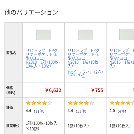
他のバリエーション
リヒトラブ PPク
リヒトラブ PPク
リヒトラブ 
商品名
リヤーポケット（E
リヤーポケット（E
リヤーポケット
型）A3ヨコ
型）A3ヨコ
型）A4ヨコ
N2018 1箱（100枚：
N2018 1袋（10枚
N2016 1袋（
10枚入×10袋）
入）
入）
リフィル（2穴）
7 位
価格
￥6,632
￥755
(税込)
評価
4.4
4.4
4.0
（
11件
）
（
11件
）
（
4件
）
1箱（100枚：10枚入
1袋（10枚入）
1袋（10枚入）
販売単位
×10袋）