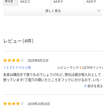
A4ヨコ
A4タテ
A4タテ
サイズ
台紙の有
詳しく見る
有り
無し
無し
無
0.08mm
0.12mm
0.06mm
シート厚
2
2
2
穴数
レビュー（4件）
ヨコ
タテ
タテ
向き
ポケット：コピー用
収容枚数
紙2～4枚
2025年8月21日
エンボス
有り
無し
無し
ＴＥＲＥＦＨＯ３様
レビューランク
S
(2274ポイント)
加工
本来は横向きで使うものでしょうけれど、弊社は掲示物入れとして
アスクル
使っています！丁度穴の開いたところをフックにかけるので、いちい
商品環境
30
スコア
ちテープを張ったりはがしたり、画びょうを取ったり刺したりしな
続きを見る
くていいので良いデス！ 「じゃない使い方！」
2019年10月16日