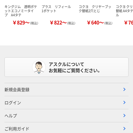
キングジム 透明ポケ
プラス リフィール
コクヨ クリヤーブッ
コクヨ ク
ットエコノミータイ
1ポケット
ク替紙2穴とじ
替紙 A4タテ
プ A4タテ
ル
￥829～
￥822～
￥640～
￥7
（税込）
（税込）
（税込）
アスクルについて
お気軽にご質問ください。
新規会員登録
ログイン
ヘルプ
ご利用ガイド