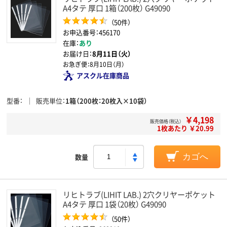
A4タテ 厚口 1箱（200枚） G49090
（50件）
お申込番号：456170
在庫：
あり
お届け日：
8月11日（火）
お急ぎ便：
8月10日（月）
アスクル在庫商品
型番
販売単位
1箱（200枚：20枚入×10袋）
￥4,198
販売価格（税込）
1枚あたり ￥20.99
数量
カゴへ
リヒトラブ(LIHIT LAB.) 2穴クリヤーポケット
A4タテ 厚口 1袋（20枚） G49090
（50件）