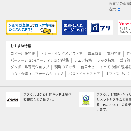
医薬品の販売
表示
おすすめ特集
コピー用紙特集
トナー・インクメガストア
電卓特集
電池特集
タ
パーテーション(パーティション)特集
チェア特集
ラック特集
ゴミ箱
ダンボール専門ショップ
現場のチカラ
台車ナビ
すべての働く現場
白衣・介護ユニフォームショップ
ポストイットストア
オフィスづくり
アスクルは公益社団法人日本通信
アスクルは情報セキュ
販売協会の会員です。
ジメントシステムの国
る「ISO 27001」の
います。