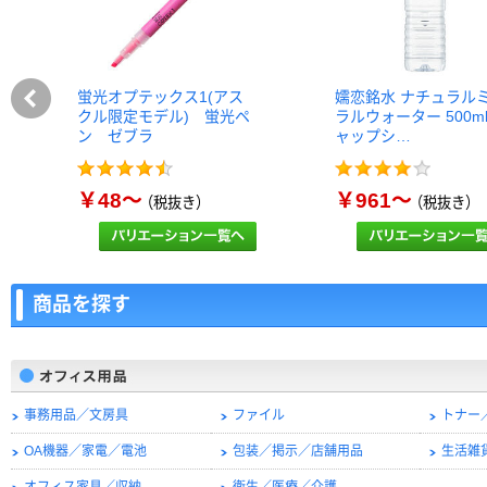
蛍光オプテックス1(アス
嬬恋銘水 ナチュラル
クル限定モデル) 蛍光ペ
ラルウォーター 500m
ン ゼブラ
ャップシ…
￥48～
￥961～
（税抜き）
（税抜き）
商品を探す
事務用品／文房具
ファイル
トナー
OA機器／家電／電池
包装／掲示／店舗用品
生活雑