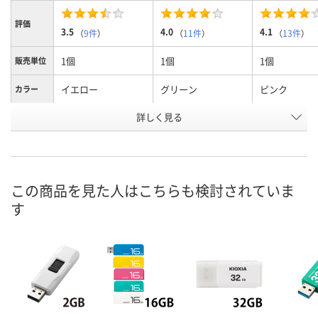
評価
3.5
4.0
4.1
（
9件
）
（
11件
）
（
13件
）
1個
1個
1個
販売単位
イエロー
グリーン
ピンク
カラー
お申込番
詳しく見る
5994395
5994386
5994368
号
あり
あり
あり
在庫
8月9日（日）
8月9日（日）
8月9日（日）
お届け日
この商品を見た人はこちらも検討されていま
す
数量
数量
数量
カゴへ
カゴへ
カ