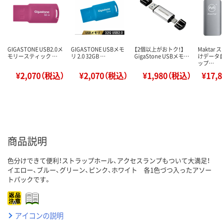
GIGASTONE USB2.0メ
GIGASTONE USBメモ
【2個以上がおトク！】
Maktar
モリースティック …
リ 2.0 32GB …
GigaStone USBメモ…
けデータ
ップ…
¥2,070（税込）
¥2,070（税込）
¥1,980（税込）
¥17,
商品説明
色分けできて便利！ストラップホール、アクセスランプもついて大満足！
イエロー、ブルー、グリーン、ピンク、ホワイト 各1色づつ入ったアソー
トパックです。
アイコンの説明