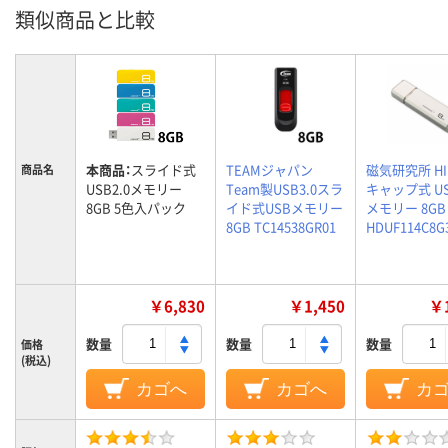
類似商品と比較
本商品：
スライド式
TEAMジャパン
磁気研究所 HI
商品名
USB2.0メモリー
Team製USB3.0スラ
キャップ式 US
8GB 5色入パック
イド式USBメモリー
メモリー 8GB
8GB TC14538GR01
HDUF114C8G
￥6,830
￥1,450
￥1
数量
数量
数量
価格
(税込)
カゴへ
カゴへ
カ