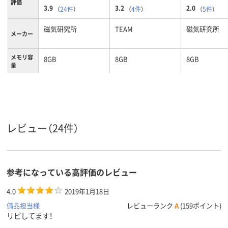
評価
3.9
3.2
2.0
（
24件
）
（
4件
）
（
5件
）
磁気研究所
TEAM
磁気研究所
メーカー
メモリ容
8GB
8GB
8GB
量
スライド式
スライド式
キャップ式
タイプ
マルチカラー／多色
ブラック系、レッド
シルバー系
カラーグ
ループ
セット
系
レビュー（24件）
Type-A
Type-A
Type-A
コネクタ
形状
ストラッ
あり
あり
なし
参考になっている高評価のレビュー
プホール
4.0
2019年1月18日
備品担当様
レビューランク
A
(159ポイント)
リピしてます！