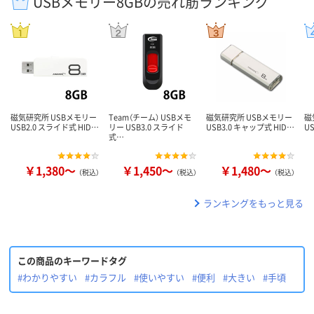
USBメモリー8GBの売れ筋ランキング
磁気研究所 USBメモリー
Team（チーム） USBメモ
磁気研究所 USBメモリー
磁
USB2.0 スライド式 HID…
リー USB3.0 スライド
USB3.0 キャップ式 HID…
U
式…
￥1,380～
￥1,450～
￥1,480～
（税込）
（税込）
（税込）
ランキングをもっと見る
この商品のキーワードタグ
#わかりやすい
#カラフル
#使いやすい
#便利
#大きい
#手頃