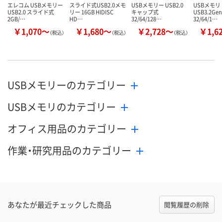
エレコム USBメモリー
スライド式USB2.0メモ
USBメモリー USB2.0
USBメモリ
USB2.0 スライド式
リー 16GB HIDISC
キャップ式
USB3.2G
2GB/…
HD…
32/64/128…
32/64/1…
￥1,070～
￥1,680～
￥2,728～
￥1,6
（税込）
（税込）
（税込）
USBメモリーのカテゴリー
USBメモリのカテゴリー
オフィス用品のカテゴリー
作業・研究用品のカテゴリー
あなたが最近チェックした商品
閲覧履歴の削除