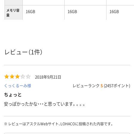
メモリ容
16GB
16GB
16GB
量
スライド式
キャップ式
スライド式
タイプ
ブルー系
ブラック系
シルバー
カラーグ
ループ
レビュー（1件）
コネクタ
Type-A
Type-A
形状
ストラッ
あり
あり
なし
プホール
2018年9月21日
約9.2g
約8.7g
重量
くっくるーみ様
レビューランク
S
(2457ポイント)
ちょっと
安っぽかったかな・・・と思っています。。。。
※
レビューはアスクルWebサイト、LOHACOに投稿された内容です。