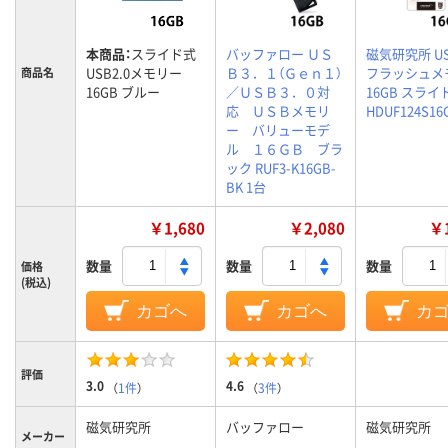
本商品：
スライド式
バッファロー ＵＳ
磁気研究所 USB
USB2.0メモリー
Ｂ３．１（Ｇｅｎ１）
フラッシュメ
商品名
16GB ブルー
／ＵＳＢ３．０対
16GB スライ
応 ＵＳＢメモリ
HDUF124S16
ー バリューモデ
ル １６ＧＢ ブラ
ック RUF3-K16GB-
BK 1台
￥1,680
￥2,080
￥1
数量
数量
数量
価格
(税込)
カゴへ
カゴへ
カ
評価
3.0
4.6
（
1件
）
（
3件
）
磁気研究所
バッファロー
磁気研究所
メーカー