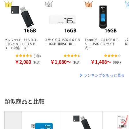
バッファロー ＵＳＢ３．
スライド式USB2.0メモリ
Team（チーム） USBメモ
バ
１（Ｇｅｎ１）／ＵＳＢ
ー 16GB HIDISC HD…
リー USB2.0 スライド
K1
３．０対応 Ｕ…
式…
(
3件
)
￥2,080
￥1,680～
￥1,408～
（税込）
（税込）
（税込）
ランキングをもっと見る
類似商品と比較