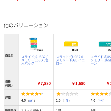
他のバリエーション
商品名
スライド式USB2.0
スライド式USB2.0
スライド式USB
メモリー 16GB 5色
メモリー 16GB イエ
メモリー 16G
入パック
ロー
ーン
価格
￥7,880
￥1,680
￥1
(税込)
評価
4.5
1.0
4.0
（
8件
）
（
1件
）
（
6件
）
1パック（5色入）
1個
1個
販売単位