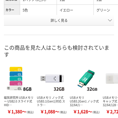
5色
イエロー
グリーン
カラー
お申込番
詳しく見る
5994546
5994528
5994519
号
入荷待ち
あり
入荷待ち
在庫
8月10日（月）予定
8月10日（月）
8月10日（月）
お届け日
この商品を見た人はこちらも検討されていま
す
数量
数量
数量
カゴへ
カゴへ
カ
磁気研究所 USBメモリ
USBメモリ ノック式
USBメモリ
USBメモリー
ー USB2.0 スライド式
USB3.1(Gen1)対応 ス
USB3.2Gen1 ノック式
キャップ式
HID…
トラ…
32/64/1…
32/64/128
￥1,380～
￥1,088～
￥1,628～
￥2,7
（税込）
（税込）
（税込）