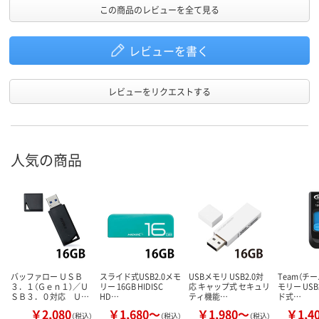
この商品のレビューを全て見る
レビューを書く
レビューをリクエストする
人気の商品
バッファロー ＵＳＢ
スライド式USB2.0メモ
USBメモリ USB2.0対
Team（チー
３．１（Ｇｅｎ１）／Ｕ
リー 16GB HIDISC
応 キャップ式 セキュリ
モリー USB
ＳＢ３．０対応 Ｕ…
HD…
ティ機能…
ド式…
￥2,080
￥1,680～
￥1,980～
￥1,4
（税込）
（税込）
（税込）