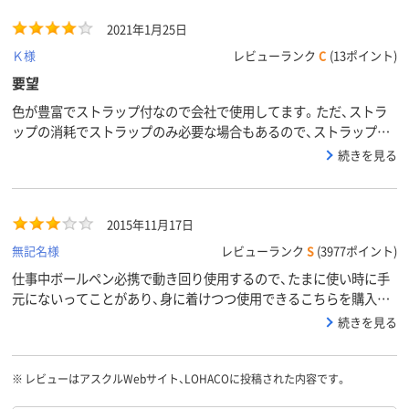
黒・赤
黒・赤
黒、赤
インク色
2021年1月25日
アスクル
商品環境
85
Ｋ様
レビューランク
C
(13ポイント)
スコア
要望
色が豊富でストラップ付なので会社で使用してます。ただ、ストラ
ップの消耗でストラップのみ必要な場合もあるので、ストラップの
みの販売があると助かります。あと、納期がかかるのでその点では
続きを見る
☆一つ減らしてます。
2015年11月17日
無記名様
レビューランク
S
(3977ポイント)
仕事中ボールペン必携で動き回り使用するので、たまに使い時に手
元にないってことがあり、身に着けつつ使用できるこちらを購入し
てみました。ストラップ紐がとっても長く、はずさずにそのまま使
続きを見る
えます。しかし軸の部分が、写真では分かりにくいのですが平面に
なっていて、使用感が悪い。
※
レビューはアスクルWebサイト、LOHACOに投稿された内容です。