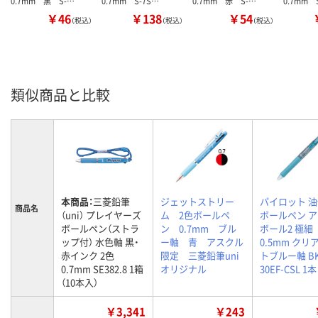
0.7mm 黒 S-…
0.7mm S-7S…
0.7mm 赤 S-…
0.7mm 
￥46
￥138
￥54
（税込）
（税込）
（税込）
類似商品と比較
本商品：
三菱鉛筆
ジェットストリー
パイロット 油
商品名
（uni） プレイヤーズ
ム 2色ボールペ
ボールペン 
ボールペン（ストラ
ン 0.7mm ブル
ボール2 極細
ップ付） 水色軸 黒・
ー軸 青 アスクル
0.5mm クリ
赤インク 2色
限定 三菱鉛筆uni
トブルー軸 BK
0.7mm SE382.8 1箱
オリジナル
30EF-CSL 1本
（10本入）
￥3,341
￥243