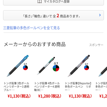
マイカタログへ登録
2
「長さ」「軸色」 違いで 全
商品あります。
三菱鉛筆の多色ボールペンを全て見る
メーカーからのおすすめ商品
スポンサー
トンボ鉛筆 3色ボール
トンボ鉛筆 4色ボール
トンボ鉛筆【Reporter】
トンボ鉛筆【
ペンリポーター3 透明
ペンリポーター4 透明
多色ボールペン リポ
多色ボー
ブルー …
軸 BC…
ー…
ー…
¥1,130（税込）
¥1,280（税込）
¥1,130（税込）
¥1,