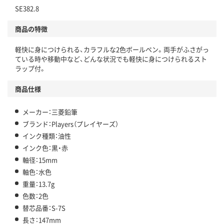
SE382.8
商品の特徴
軽快に身につけられる、カラフルな2色ボールペン。両手がふさがっ
ている時や移動中など、どんな状況でも軽快に身につけられるスト
ラップ付。
商品仕様
メーカー：三菱鉛筆
ブランド：Players（プレイヤーズ）
インク種類：油性
インク色：黒・赤
軸径：15mm
軸色：水色
重量：13.7g
色数：2色
替芯品番：S-7S
長さ：147mm