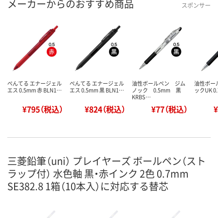
メーカーからのおすすめ商品
スポンサー
ぺんてる エナージェル
ぺんてる エナージェル
油性ボールペン ジム
油性ボー
エス 0.5mm 赤 BLN1…
エス 0.5mm 黒 BLN1…
ノック 0.5mm 黒
ックUK 0
KRBS…
¥795（税込）
¥824（税込）
¥77（税込）
三菱鉛筆（uni） プレイヤーズ ボールペン（スト
ラップ付） 水色軸 黒・赤インク 2色 0.7mm
SE382.8 1箱（10本入）に対応する替芯