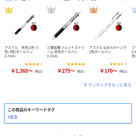
アスクル 多色(2色・3
三菱鉛筆 ジェットストリ
アスクル なめらかインク
フ
色・4色)ボールペン
ーム 多色ボールペン
2色ボールペン
0
0.7mm
0.7mm
色
￥1,360～
￥275～
￥170～
（税込）
（税込）
（税込）
ランキングをもっと見る
この商品のキーワードタグ
#豊富