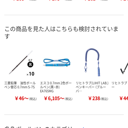
この商品を見た人はこちらも検討されていま
す
三菱鉛筆 油性ボール
エスコ 0.7mm 2色ボー
リヒトラブ(LIHIT LAB.)
リヒトラブ
ペン替芯 0.7mm S-7S
ルペン(黒・赤)
ペンキーパー （ブルー
ー
EA765MG
バ…
￥46～
￥6,105～
￥238
￥4
（税込）
（税込）
（税込）