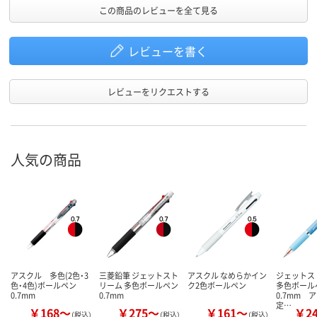
この商品のレビューを全て見る
レビューを書く
レビューをリクエストする
人気の商品
アスクル 多色(2色・3
三菱鉛筆 ジェットスト
アスクル なめらかイン
ジェット
色・4色)ボールペン
リーム 多色ボールペン
ク2色ボールペン
多色ボー
0.7mm
0.7mm
0.7mm 
定…
￥168～
￥275～
￥161～
￥2
（税込）
（税込）
（税込）