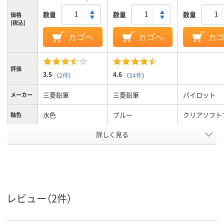
数量
数量
数量
価格
(税込)
カゴへ
カゴへ
カ
評価
3.5
4.6
（
2件
）
（
34件
）
三菱鉛筆
三菱鉛筆
パイロット
メーカー
水色
ブルー
クリアソフト
軸色
詳しく見る
0.7mm
0.7mm
0.5mm
ボール径
2色
2色
色数
油性
油性インク
アクロインキ
インク種
類
レビュー（2件）
15mm
12mm
12mm
軸径