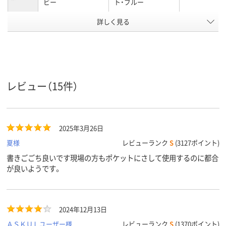
ビー
ト・ブルー
詳しく見る
0.5mm
0.5mm
0.7mm
ボール径
3色
3色
3色
色数
インク種
油性インク
油性インク
油性インク
類
レビュー（15件）
12.2mm
12.2mm
軸径
黒・赤・青
黒・赤・青
黒・赤・青
インク色
ブラック系、ブルー
ブラック系、ブルー
ブラック系、
2025年3月26日
カラーグ
ループ
系、レッド系
系、レッド系
系、レッド系
夏様
レビューランク
S
(3127ポイント)
アスクル
書きごごち良いです現場の方もポケットにさして使用するのに都合
商品環境
85
が良いようです。
スコア
2024年12月13日
ＡＳＫＵＬユーザー様
レビューランク
S
(1370ポイント)