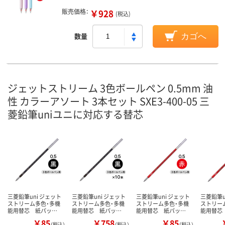
販売価格：
￥928
(税込)
数量
カゴへ
ジェットストリーム 3色ボールペン 0.5mm 油
性 カラーアソート 3本セット SXE3-400-05 三
菱鉛筆uniユニに対応する替芯
三菱鉛筆uni ジェット
三菱鉛筆uni ジェット
三菱鉛筆uni ジェット
三菱鉛筆u
ストリーム多色・多機
ストリーム多色・多機
ストリーム多色・多機
ストリー
能用替芯 紙パッ…
能用替芯 紙パッ…
能用替芯 紙パッ…
能用替芯
￥85
￥758
￥85
（税込）
（税込）
（税込）