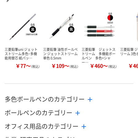
数量
数量
数量
カゴへ
カゴへ
カ
三菱鉛筆uni ジェット
三菱鉛筆 油性ボールペ
三菱鉛筆 ジェットス
三菱鉛筆 
ストリーム多色・多機
ン ジェットストリーム
トリーム 多機能ボー
リーム 3
能用替芯 紙パッ…
単色 0.5mm
ルペン 多色+シャ
ー…
￥77～
￥109～
￥460～
￥4
（税込）
（税込）
（税込）
多色ボールペンのカテゴリー
ボールペンのカテゴリー
オフィス用品のカテゴリー