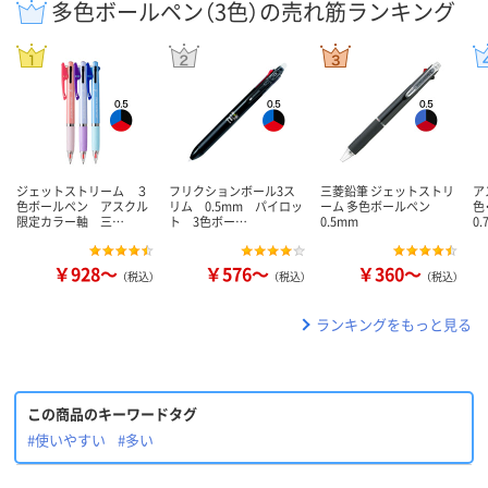
多色ボールペン（3色）の売れ筋ランキング
ジェットストリーム ３
フリクションボール3ス
三菱鉛筆 ジェットストリ
ア
色ボールペン アスクル
リム 0.5mm パイロッ
ーム 多色ボールペン
色
限定カラー軸 三…
ト 3色ボー…
0.5mm
0
￥928～
￥576～
￥360～
（税込）
（税込）
（税込）
ランキングをもっと見る
この商品のキーワードタグ
#使いやすい
#多い