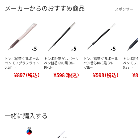
メーカーからのおすすめ商品
スポンサー
トンボ鉛筆 ゲルボール
トンボ鉛筆 ゲルボール
トンボ鉛筆 ゲルボール
トンボ鉛
ペン モノグラフライト
ペン替芯KNU黒 BN-
ペン替芯KNE黒 BN-
ペン モ
0.5m…
KNU…
KNE…
0.38…
¥897（税込）
¥598（税込）
¥598（税込）
¥
一緒に購入する