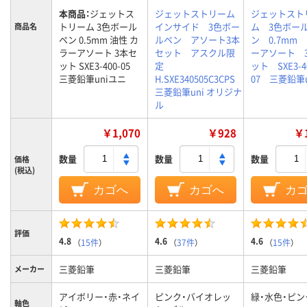
本商品：
ジェットス
ジェットストリーム
ジェットスト
トリーム 3色ボール
インサイド 3色ボー
ム 3色ボー
商品名
ペン 0.5mm 油性 カ
ルペン アソート3本
ン 0.7mm
ラーアソート 3本セ
セット アスクル限
ーアソート 
ット SXE3-400-05
定
ット SXE3-4
三菱鉛筆uniユニ
H.SXE340505C3CPS
07 三菱鉛筆u
三菱鉛筆uni オリジナ
ル
￥1,070
￥928
￥1
数量
数量
数量
価格
(税込)
カゴへ
カゴへ
カ
評価
4.8
4.6
4.6
（
15件
）
（
37件
）
（
15件
）
三菱鉛筆
三菱鉛筆
三菱鉛筆
メーカー
アイボリー・赤・ネイ
ピンク・バイオレッ
緑・水色・ピン
軸色