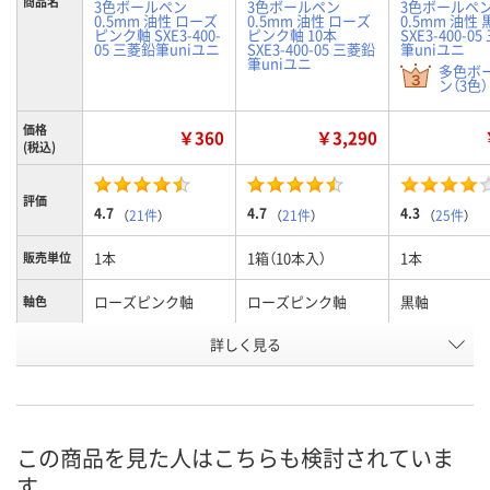
商品名
3色ボールペン
3色ボールペン
3色ボールペ
0.5mm 油性 ローズ
0.5mm 油性 ローズ
0.5mm 油性 
ピンク軸 SXE3-400-
ピンク軸 10本
SXE3-400-0
05 三菱鉛筆uniユニ
SXE3-400-05 三菱鉛
筆uniユニ
筆uniユニ
多色ボ
ン（3色）
価格
￥360
￥3,290
(税込)
評価
4.7
4.7
4.3
（
21件
）
（
21件
）
（
25件
）
1本
1箱（10本入）
1本
販売単位
ローズピンク軸
ローズピンク軸
黒軸
軸色
詳しく見る
黒・赤・青
黒・赤・青
黒・赤・青
カラー
お申込番
8223540
8230956
7889942
号
あり
6点
あり
在庫
この商品を見た人はこちらも検討されていま
す
8月9日（日）
8月9日（日）
8月9日（日）
お届け日