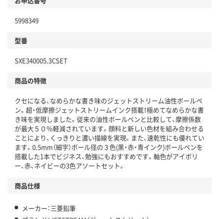
お申込番号
5998349
型番
SXE340005.3CSET
商品の特徴
クセになる、なめらかな書き味のジェットストリーム油性ボールペ
ン。超・低摩擦ジェットストリームインク搭載！極めてなめらかな書
き味を実現しました。従来の油性ボールペンと比較して、摩擦係数
が最大５０％軽減されています。顔料と新しい色材を組み合わせる
ことにより、くっきりと濃い描線を実現。また、速乾性にも優れてい
ます。0.5mm（細字）ボール径の３色(黒・赤・青インク)ボールペンを
搭載した1本でビジネス、勉強にもおすすめです。軸色がアイボリ
ー、赤、ネイビーの3色アソートセット。
商品仕様
メーカー：三菱鉛筆