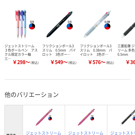
ジェットストリーム
フリクションボール3
フリクションボール3
三菱鉛筆 
３色ボールペン アス
スリム 0.5mm パイ
スリム 0.38mm パ
リーム 多
クル限定カラー軸
ロット 3色ボー…
イロット 3色ボ…
0.5mm
三…
￥298～
￥549～
￥576～
￥3
（税込）
（税込）
（税込）
他のバリエーション
ジェットストリーム
ジェットストリーム
ジェットスト