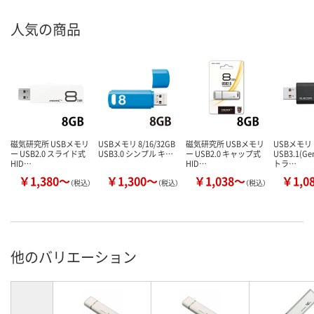
人気の商品
磁気研究所 USBメモリ
USBメモリ 8/16/32GB
磁気研究所 USBメモリ
USBメモリ
ー USB2.0 スライド式
USB3.0 シンプル キ…
ー USB2.0 キャップ式
USB3.1(G
HID…
HID…
トラ…
￥1,380～
￥1,300～
￥1,038～
￥1,0
（税込）
（税込）
（税込）
他のバリエーション