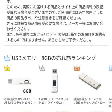
す。
このため、実際にお届けする商品とサイト上の商品情報の表記
が異なる場合がございますので、ご使用前には必ずお届けした
商品の商品ラベルや注意書きをご確認ください。
さらに詳細な商品情報が必要な場合は、メーカー等にお問い合
わせください。
また、販売単位における「セット」表記は、箱でのお届けをお約束
するものではありません。あらかじめご了承ください。
USBメモリー8GBの売れ筋ランキング
磁気研究所 USBメモリー
ARCHISS USB2.0 スライ
磁気研究所 USBメモリー
T
USB2.0 スライド式 HID…
ド式 ホワイト GU2-…
USB3.0 キャップ式 HID…
リ
式