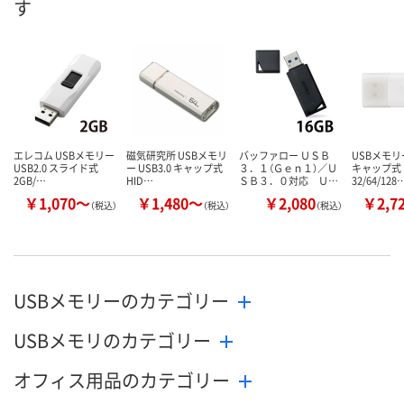
す
8月13日（木）
8月13日（木）
お届け日
数量
数量
お取り扱い終
した
カゴへ
カゴへ
エレコム USBメモリー
磁気研究所 USBメモリ
バッファロー ＵＳＢ
USBメモリー
USB2.0 スライド式
ー USB3.0 キャップ式
３．１（Ｇｅｎ１）／Ｕ
キャップ式
2GB/…
HID…
ＳＢ３．０対応 Ｕ…
32/64/128
￥1,070～
￥1,480～
￥2,080
￥2,7
（税込）
（税込）
（税込）
USBメモリーのカテゴリー
USBメモリのカテゴリー
オフィス用品のカテゴリー