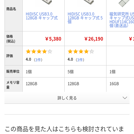
商品名
HIDISC USB3.0
HIDISC USB3.0
磁気研究所 US
128GB キャップ式
128GB キャップ式 5
キャップ式USB
個
HDUF114C16
個（直送品）
価格
￥5,380
￥26,190
￥1
(税込)
評価
4.0
4.0
（
3件
）
（
3件
）
1個
5個
1個
販売単位
メモリ容
128GB
128GB
16GB
量
詳しく見る
ホワイト
ホワイト
シルバー
カラー
お申込番
E016380
HE76024
AX33326
号
5点
1点
直送品
在庫
この商品を見た人はこちらも検討されていま