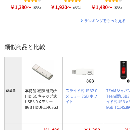
￥1,380～
￥1,920～
￥1,480～
（税込）
（税込）
（税込）
ランキングをもっと見る
類似商品と比較
本商品：
磁気研究所
スライド式USB2.0
TEAMジャパ
商品名
HIDISC キャップ式
メモリー 8GB ホワ
Team製USB3
USB3.0メモリー
イト
イド式USBメ
8GB HDUF114C8G3
8GB TC14538
￥1,480
￥1,380
￥1