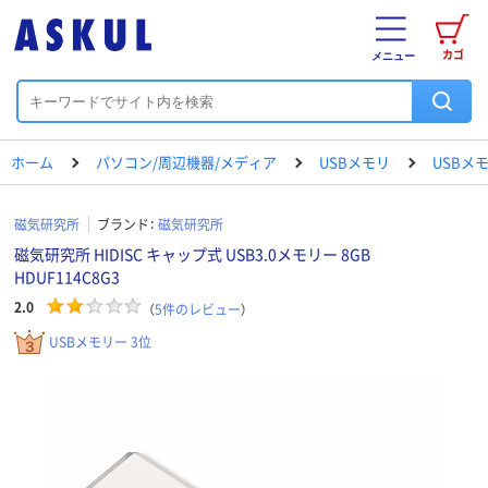
カゴ
メニュー
ホーム
パソコン/周辺機器/メディア
USBメモリ
USBメ
磁気研究所
ブランド：
磁気研究所
磁気研究所 HIDISC キャップ式 USB3.0メモリー 8GB
HDUF114C8G3
2.0
（
5
件のレビュー
）
USBメモリー 3位