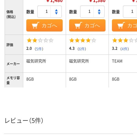
数量
数量
数量
価格
(税込)
カゴへ
カゴへ
カ
評価
2.0
4.3
3.2
（
5件
）
（
6件
）
（
4件
）
磁気研究所
磁気研究所
TEAM
メーカー
メモリ容
8GB
8GB
8GB
量
キャップ式
スライド式
スライド式
タイプ
シルバー系
ホワイト系
ブラック系、
カラーグ
ループ
系
レビュー（5件）
Type-A
Type-A
Type-A
コネクタ
形状