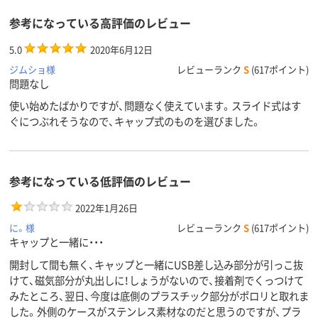
ストラッ
なし
あり
あり
参考になっている高評価のレビュー
プホール
1年
1年間
5.0
2020年6月12日
保証期間
ジムショ様
レビューランク
S
(617ポイント)
問題なし
10ｇ
約9.2g
重量
使い始めたばかりですが、問題なく使えています。スライド式はす
ぐにつぶれそうなので、キャップ式のものを選びました。
参考になっている低評価のレビュー
2022年1月26日
に。様
レビューランク
S
(617ポイント)
キャップと一緒に・・・
開封して間も無く、キャップと一緒にUSB差し込み部分が引っこ抜
けて、磁気部分が丸出しに！しょうがないので、接着剤でくっつけて
みたところ、翌日、今度は底側のプラスチック部分がポロリと取れま
した。外側のケースがステンレス素材なのだと思うのですが、プラ