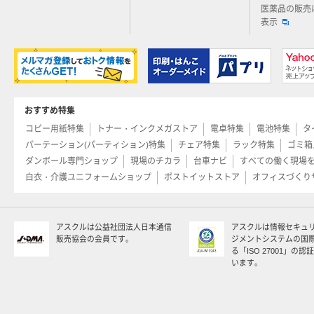
医薬品の販売
表示
おすすめ特集
コピー用紙特集
トナー・インクメガストア
電卓特集
電池特集
タ
パーテーション(パーティション)特集
チェア特集
ラック特集
ゴミ箱
ダンボール専門ショップ
現場のチカラ
台車ナビ
すべての働く現場
白衣・介護ユニフォームショップ
ポストイットストア
オフィスづくり
アスクルは公益社団法人日本通信
アスクルは情報セキュ
販売協会の会員です。
ジメントシステムの国
る「ISO 27001」の
います。