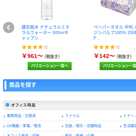
嬬恋銘水 ナチュラルミネ
ペーパータオル 中判 
ラルウォーター 500mlキ
ジンパルプ100％ 20
ャップシ…
P…
￥961～
￥142～
（税抜き）
（税抜き）
商品を探す
事務用品／文房具
ファイル
トナー
OA機器／家電／電池
包装／掲示／店舗用品
生活雑