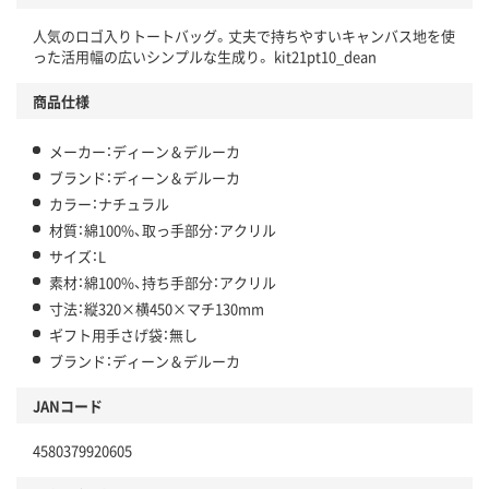
人気のロゴ入りトートバッグ。丈夫で持ちやすいキャンバス地を使
った活用幅の広いシンプルな生成り。 kit21pt10_dean
商品仕様
メーカー：ディーン＆デルーカ
ブランド：ディーン＆デルーカ
カラー：ナチュラル
材質：綿100%、取っ手部分：アクリル
サイズ：L
素材：綿100%、持ち手部分：アクリル
寸法：縦320×横450×マチ130mm
ギフト用手さげ袋：無し
ブランド：ディーン＆デルーカ
JANコード
4580379920605