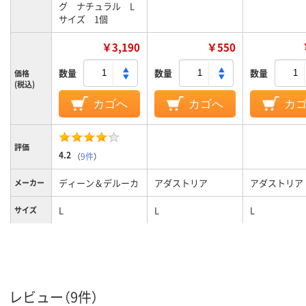
グ ナチュラル L
サイズ 1個
￥3,190
￥550
数量
数量
数量
価格
(税込)
カゴへ
カゴへ
カ
評価
4.2
（
9件
）
ディーン＆デルーカ
アダストリア
アダストリア
メーカー
L
L
L
サイズ
レビュー（9件）