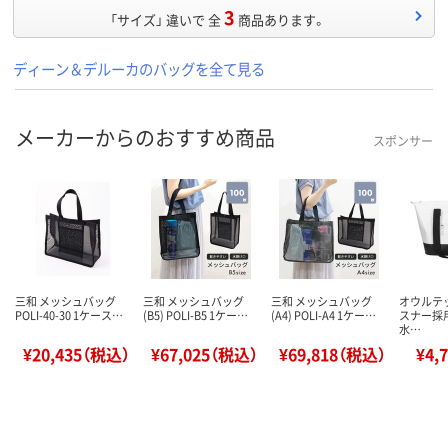
3
「サイズ」 違いで 全
商品あります。
ディーン＆デルーカのバッグを全て見る
メーカーからのおすすめ商品
スポンサー
三和 メッシュバッグ
三和 メッシュバッグ
三和 メッシュバッグ
オウルテ
POLI-40-30 1ケース…
(B5) POLI-B5 1ケー…
(A4) POLI-A4 1ケー…
スナー採用 
水…
¥20,435（税込）
¥67,025（税込）
¥69,818（税込）
¥4,