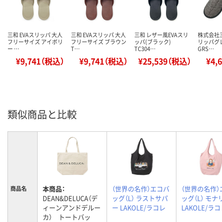
三和 EVAスリッパ 大人
三和 EVAスリッパ 大人
三和 レザー風EVAスリ
株式会社
フリーサイズ アイボリ
フリーサイズ ブラウン
ッパ(ブラック)
リッパグ
ー …
T…
TC304…
GRS…
¥9,741（税込）
¥9,741（税込）
¥25,539（税込）
¥4,
類似商品と比較
本商品：
（世界の名作）エコバ
（世界の名作）
商品名
DEAN&DELUCA（デ
ッグ（L） ラストサパ
ッグ（L） モナ
ィーンアンドデルー
ー LAKOLE/ラコレ
LAKOLE/ラ
カ） トートバッ