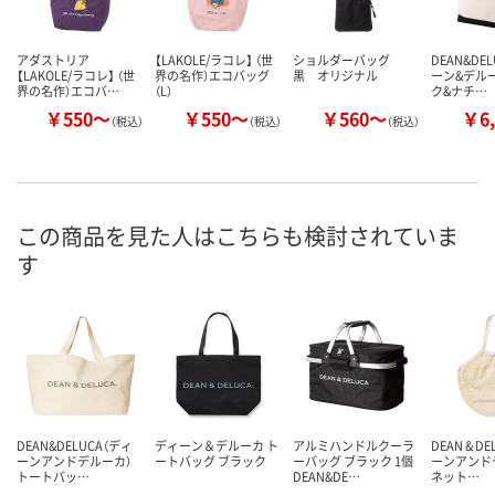
アダストリア
【LAKOLE/ラコレ】 （世
ショルダーバッグ
DEAN&DE
【LAKOLE/ラコレ】 （世
界の名作）エコバッグ
黒 オリジナル
ーン&デルー
界の名作）エコバ…
（L）
ク&ナチ…
￥550～
￥550～
￥560～
￥6,
（税込）
（税込）
（税込）
この商品を見た人はこちらも検討されていま
す
DEAN&DELUCA（ディ
ディーン＆デルーカ ト
アルミハンドルクーラ
DEAN & D
ーンアンドデルーカ）
ートバッグ ブラック
ーバッグ ブラック 1個
ーンアンド
トートバッ…
DEAN&DE…
ネット…