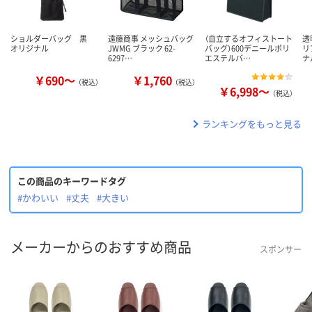
ショルダーバッグ 黒
遠藤商事 メッシュバッグ
（自立するオフィストート
透
オリジナル
JWMG ブラック 62-
バッグ）600デニールポリ
リ
6297…
エステルバ…
ナ
￥690～
￥1,760
（税込）
（税込）
￥6,998～
（税込）
ランキングをもっと見る
この商品のキーワードタグ
#かわいい
#丈夫
#大きい
メーカーからのおすすめ商品
スポンサー