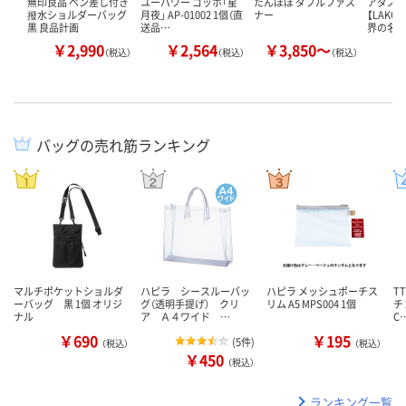
無印良品 ペン差し付き
ユーパワー ゴッホ「星
たんぽぽ ダブルファス
アダス
撥水ショルダーバッグ
月夜」 AP-01002 1個（直
ナー
【LAKOL
黒 良品計画
送品…
界の名作
￥2,990
￥2,564
￥3,850～
￥
（税込）
（税込）
（税込）
バッグの売れ筋ランキング
マルチポケットショルダ
ハピラ シースルーバッ
ハピラ メッシュポーチス
T
ーバッグ 黒 1個 オリジ
グ（透明手提げ） クリ
リム A5 MPS004 1個
チ
ナル
ア Ａ４ワイド …
C
￥690
￥195
(
5件
)
（税込）
（税込）
￥450
（税込）
ランキング一覧