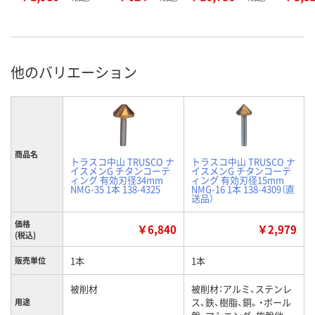
他のバリエーション
商品名
トラスコ中山 TRUSCO ナ
トラスコ中山 TRUSCO ナ
イスメンG チタンコーテ
イスメンG チタンコーテ
ィング 有効刃径34mm
ィング 有効刃径15mm
NMG-35 1本 138-4325
NMG-16 1本 138-4309（直
送品）
価格
￥6,840
￥2,979
(税込)
1本
1本
販売単位
被削材
被削材：アルミ、ステンレ
ス、鉄、樹脂、銅。・ボール
用途