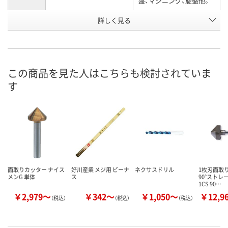
盤、マシニング、旋盤他。
有効刃径
詳しく見る
34
15
(mm)
6430751
6430724
お申込番号
入荷待ち
あり
在庫
この商品を見た人はこちらも検討されていま
す
8月12日（水）
お届け日
数量
お取り扱い終了しました
カゴへ
面取りカッター ナイス
好川産業 メジ用 ビーナ
ネクサスドリル
1枚刃面取
メンG 単体
ス
90°ストレ
1CS 90…
￥2,979～
￥342～
￥1,050～
￥12,9
（税込）
（税込）
（税込）