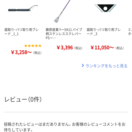
面取り・バリ取り用ブレ
藤原産業 YーSK11 パイプ
面取り・バリ取り用ブレ
ミ
ード _1_1
柄ステンレススクレパー
ード _3
タ
PSー…
￥3,396
￥11,050～
（税込）
（税込）
￥3,258～
（税込）
ランキングをもっと見る
レビュー（0件）
投稿されたレビューはまだありません。お客様のレビューコメントをお
待ちしています。