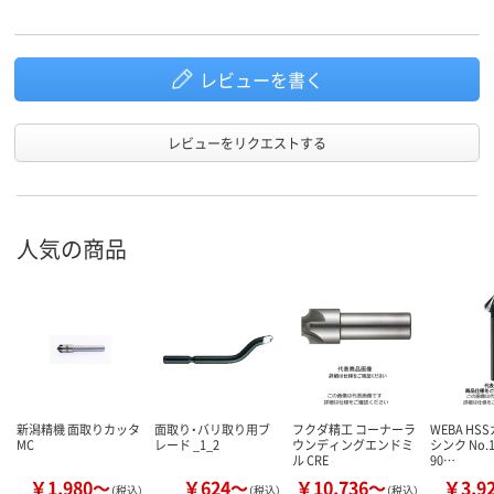
レビューを書く
レビューをリクエストする
人気の商品
新潟精機 面取りカッタ
面取り・バリ取り用ブ
フクダ精工 コーナーラ
WEBA H
MC
レード _1_2
ウンディングエンドミ
シンク No.1
ル CRE
90…
￥1,980～
￥624～
￥10,736～
￥3,9
（税込）
（税込）
（税込）