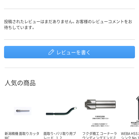
投稿されたレビューはまだありません。お客様のレビューコメントをお
待ちしています。
レビューを書く
人気の商品
新潟精機 面取りカッタ
面取り・バリ取り用ブ
フクダ精工 コーナーラ
WEBA H
MC
レード _1_2
ウンディングエンドミ
シンク No.1