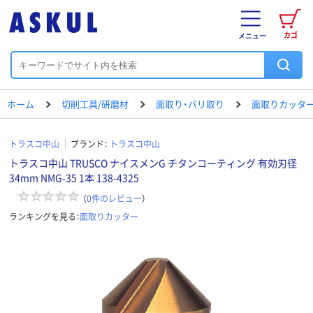
カゴ
メニュー
ホーム
切削工具/研磨材
面取り・バリ取り
面取りカッタ
トラスコ中山
ブランド：
トラスコ中山
トラスコ中山 TRUSCO ナイスメンG チタンコーティング 有効刃径
34mm NMG-35 1本 138-4325
（
0
件のレビュー
）
ランキングを見る：
面取りカッター