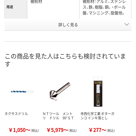
被削材
被削材：アルミ、ステンレ
ス、鉄、樹脂、銅。・ボール
用途
盤、マシニング、旋盤他。
有効刃径
詳しく見る
24
15
(mm)
6430733
6430724
お申込番号
6点
あり
在庫
この商品を見た人はこちらも検討されていま
す
8月9日（日）
8月12日（水）
お届け日
数量
数量
カゴへ
カゴへ
ネクサスドリル
ＮＴツール メント
寺西化学工業 ギターガ
リ ドリル 90°ＳＴ
ンコ インキ落とし
￥1,050～
￥5,979～
￥277～
（税込）
（税込）
（税込）