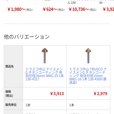
ル CRE
90…
￥1,980～
￥624～
￥10,736～
￥3,9
（税込）
（税込）
（税込）
他のバリエーション
商品名
トラスコ中山 ナイスメン
トラスコ中山 TRUSCO ナ
G チタンコーティング 有
イスメンG チタンコーテ
効刃径24mm NMG-25 1本
ィング 有効刃径15mm
138-4317
NMG-16 1本 138-4309（直
送品）
価格
￥3,913
￥2,979
(税込)
1本
1本
販売単位