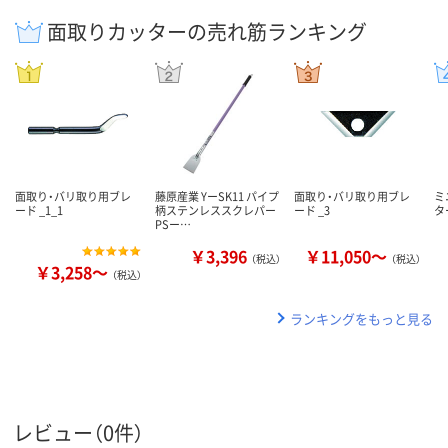
面取りカッターの売れ筋ランキング
面取り・バリ取り用ブレ
藤原産業 YーSK11 パイプ
面取り・バリ取り用ブレ
ミ
ード _1_1
柄ステンレススクレパー
ード _3
タ
PSー…
￥3,396
￥11,050～
（税込）
（税込）
￥3,258～
（税込）
ランキングをもっと見る
レビュー（0件）