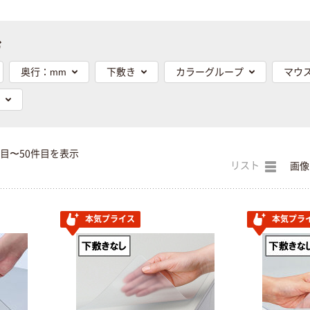
む
奥行：mm
下敷き
カラーグループ
マウ
件目〜50件目を表示
リスト
画像
本気プライス
本気プラ