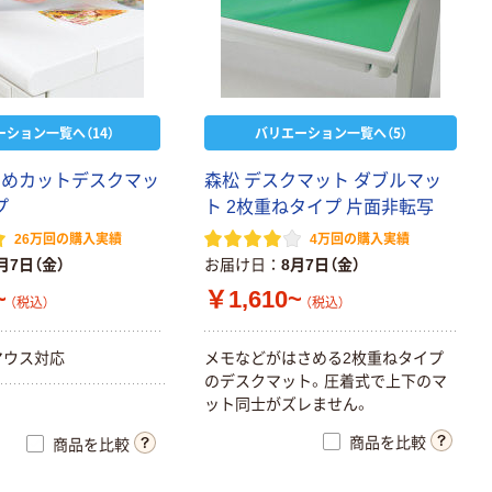
ーション一覧へ（14）
バリエーション一覧へ（5）
なめカットデスクマッ
森松 デスクマット ダブルマッ
プ
ト 2枚重ねタイプ 片面非転写
26万回の購入実績
4万回の購入実績
月7日（金）
お届け日
8月7日（金）
~
￥1,610~
（税込）
（税込）
マウス対応
メモなどがはさめる2枚重ねタイプ
のデスクマット。圧着式で上下のマ
ット同士がズレません。
商品を比較
商品を比較