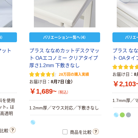
）
バリエーション一覧へ（4）
バリエ
マット
プラス ななめカットデスクマッ
プラス な
ト OAエコノミー クリアタイプ
ト OAタイ
厚さ1.2mm 下敷きなし
お届け日
8
28万回の購入実績
お届け日
8月7日（金）
￥2,103
￥1,689~
（税込）
料を使用
1.7mm厚／
ット。は
1.2mm厚／マウス対応／下敷きなし
、高透明
比較
商品を比較