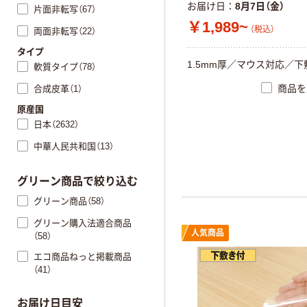
お届け日
8月7日（金）
片面非転写（67）
￥1,989~
（税込）
両面非転写（22）
タイプ
1.5mm厚／マウス対応／
軟質タイプ（78）
商品を
合成皮革（1）
原産国
日本（2632）
中華人民共和国（13）
グリーン商品で絞り込む
グリーン商品（58）
グリーン購入法適合商品
人気商品
（58）
エコ商品ねっと掲載商品
（41）
お届け日目安