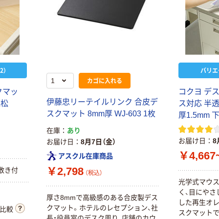
2）
バリエ
カゴに入れる
クマッ
コクヨ デ
伊藤忠リーテイルリンク 合皮デ
森松
ス対応 半
スクマット 8mm厚 WJ-603 1枚
厚1.5mm
在庫
あり
お届け日
8
お届け日
8月7日（金）
￥4,667
アスクル在庫商品
￥2,798
敷き付
（税込）
光学式マウス
く、目にやさ
厚さ8mmで高級感のある合皮製デス
した再生オ
クマット。ホテルのレセプション、社
比較
スクマットで
長・役員室のデスク周り、店舗のカウ