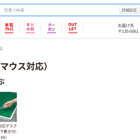
詳細設定
お届け先
〒135-0061
）
マウス対応）
ぶ
対応デスク
（下敷き付）
166）