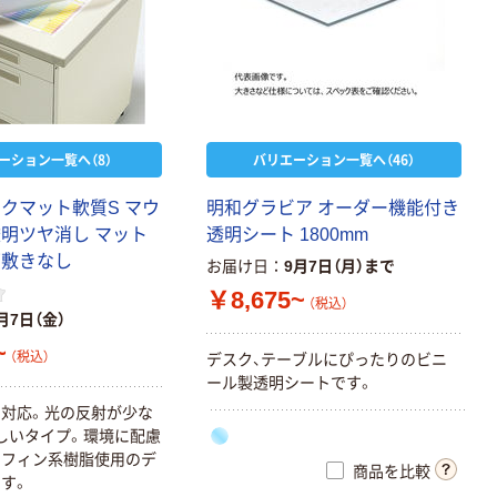
ーション一覧へ（8）
バリエーション一覧へ（46）
スクマット軟質S マウ
明和グラビア オーダー機能付き
透明ツヤ消し マット
透明シート 1800mm
 下敷きなし
お届け日
9月7日（月）まで
￥8,675~
（税込）
月7日（金）
~
（税込）
デスク、テーブルにぴったりのビニ
ール製透明シートです。
対応。光の反射が少な
しいタイプ。環境に配慮
レフィン系樹脂使用のデ
商品を比較
す。