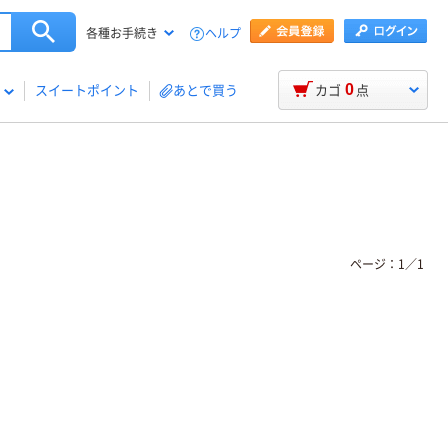
ヘルプ
各種お手続き
0
スイートポイント
あとで買う
カゴ
点
ページ：
1
／
1