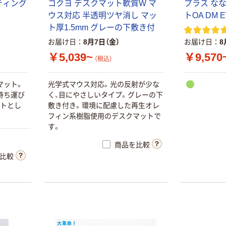
ティング
コクヨ デスクマット軟質W マ
プラス な
ウス対応 半透明ツヤ消し マッ
トOA DM 
ト厚1.5mm グレーの下敷き付
お届け日
8月7日（金）
お届け日
8
￥5,039~
￥9,570
（税込）
マット。
光学式マウス対応。光の反射が少な
持ち運び
く、目にやさしいタイプ。グレーの下
ットとし
敷き付き。環境に配慮した再生オレ
フィン系樹脂使用のデスクマットで
す。
商品を比較
比較