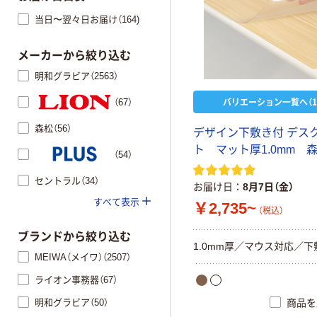
当日〜翌々日お届け（164)
メーカーから絞り込む
明和グラビア（2563）
バリエーション一覧へ（1
（67）
森松（56）
デザイン下敷き付 デス
ト マット厚1.0mm 
（54）
セントラル（34）
お届け日
8月7日（金）
すべて表示
￥2,735~
（税込）
ブランドから絞り込む
1.0mm厚／マウス対応／下
MEIWA（メイワ）（2507）
ライオン事務器（67）
明和グラビア（50）
商品を