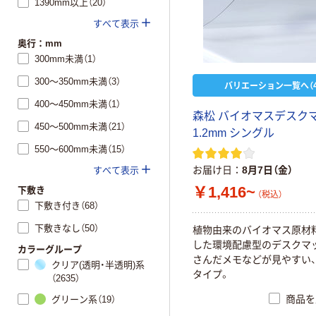
1390mm以上（20）
すべて表示
奥行：mm
300mm未満（1）
300～350mm未満（3）
バリエーション一覧へ（4
400～450mm未満（1）
森松 バイオマスデスク
450～500mm未満（21）
1.2mm シングル
550～600mm未満（15）
お届け日
8月7日（金）
すべて表示
￥1,416~
下敷き
（税込）
下敷き付き（68）
下敷きなし（50）
植物由来のバイオマス原材
した環境配慮型のデスクマ
カラーグループ
さんだメモなどが見やすい
クリア(透明・半透明)系
タイプ。
（2635）
商品を
グリーン系（19）