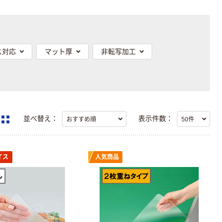
ス対応
マット厚
非転写加工
並べ替え：
表示件数：
イス
人気商品