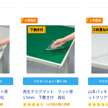
人気商品
人気商品
）
バリエーション一覧へ（4）
バリエ
ット厚
再生デスクマット マット厚
山本パッキ
森松
1.5mm 下敷き付 森松
ットクリア
実績
15万回の購入実績