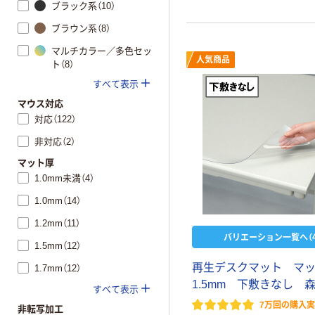
ブラック系（10）
ブラウン系（8）
マルチカラー／多色セッ
人気商品
ト（8）
すべて表示
マウス対応
対応（122）
非対応（2）
マット厚
1.0mm未満（4）
1.0mm（14）
1.2mm（11）
バリエーション一覧へ（4
1.5mm（12）
再生デスクマット マ
1.7mm（12）
1.5mm 下敷きなし 
すべて表示
7万回の購入
非転写加工