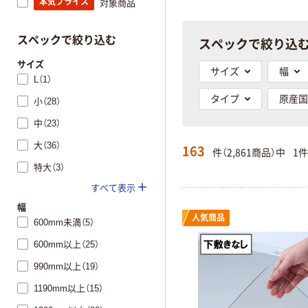
本気プライス
対象商品
スペックで絞り込
スペックで絞り込む
サイズ
サイズ
幅
L（1）
タイプ
原産国
小（28）
中（23）
大（36）
163
件（2,861商品）中
1
特大（3）
すべて表示
幅
人気商品
600mm未満（5）
600mm以上（25）
990mm以上（19）
1190mm以上（15）