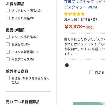
共栄プラスチック ライ
お得な商品
デスクマット WDM
アウトレット商品（12）
わけあり商品（9）
お届け日
8月7日（金）
￥3,878~
（税込）
商品の種類
カタログ掲載品（63）
書く事にこだわったデスク
やわらかいソフトタイプで
直送品（2690）
や収納がしやすく、印鑑マ
アスクル新登場（15）
ても。
本気プライス（5）
除外する商品
商品を
直送品、お取り寄せ品を除く
（171）
売れている新着商品