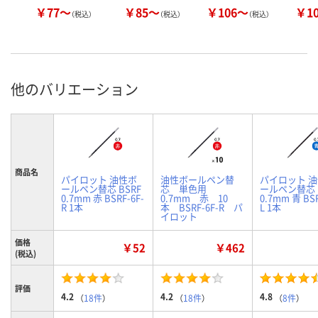
￥77～
￥85～
￥106～
￥1
（税込）
（税込）
（税込）
他のバリエーション
商品名
パイロット 油性ボ
油性ボールペン替
パイロット 
ールペン替芯 BSRF
芯 単色用
ールペン替芯 
0.7mm 赤 BSRF-6F-
0.7mm 赤 10
0.7mm 青 BSR
R 1本
本 BSRF-6F-R パ
L 1本
イロット
価格
￥52
￥462
(税込)
評価
4.2
4.2
4.8
（
18件
）
（
18件
）
（
8件
）