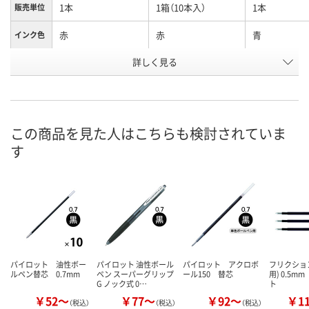
1本
1箱（10本入）
1本
販売単位
赤
赤
青
インク色
お申込番
詳しく見る
661475
669482
661484
号
あり
あり
あり
在庫
8月8日（土）
8月8日（土）
8月8日（土）
お届け日
この商品を見た人はこちらも検討されていま
す
数量
数量
数量
カゴへ
カゴへ
カ
パイロット 油性ボー
パイロット 油性ボール
パイロット アクロボ
フリクショ
ルペン替芯 0.7mm
ペン スーパーグリップ
ール150 替芯
用) 0.5m
G ノック式 0…
ト
￥52～
￥77～
￥92～
￥1
（税込）
（税込）
（税込）