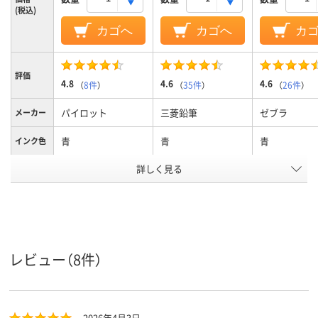
(税込)
カゴへ
カゴへ
カ
評価
4.8
4.6
4.6
（
8件
）
（
35件
）
（
26件
）
パイロット
三菱鉛筆
ゼブラ
メーカー
青
青
青
インク色
詳しく見る
0.7mm
0.5mm
0.7mm
ボール径
3.1mm
3.0ｍｍ
3.0mm
軸径
インク種
油性
油性
油性
類
レビュー（8件）
アスクル
商品環境
30
スコア