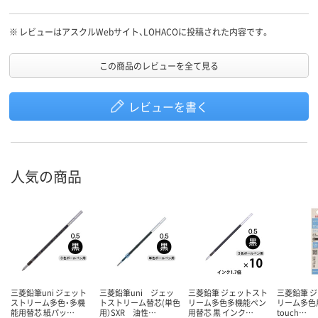
※
レビューはアスクルWebサイト、LOHACOに投稿された内容です。
この商品のレビューを全て見る
レビューを書く
人気の商品
三菱鉛筆uni ジェット
三菱鉛筆uni ジェッ
三菱鉛筆 ジェットスト
三菱鉛筆 
ストリーム多色・多機
トストリーム替芯(単色
リーム多色多機能ペン
リーム多色用
能用替芯 紙パッ…
用）SXR 油性…
用替芯 黒 インク…
touch…