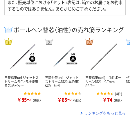
また、販売単位における「セット」表記は、箱でのお届けをお約束
するものではありません。あらかじめご了承ください。
ボールペン替芯（油性）の売れ筋ランキング
三菱鉛筆uni ジェットス
三菱鉛筆uni ジェット
三菱鉛筆(uni) 油性ボー
ゼ
トリーム多色・多機能用
ストリーム替芯(単色用）
ルペン替芯 0.7mm
替芯
替芯 紙パッ…
SXR 油性…
SE-7…
(
4件
)
￥85～
￥85～
￥74
（税込）
（税込）
（税込）
ランキングをもっと見る