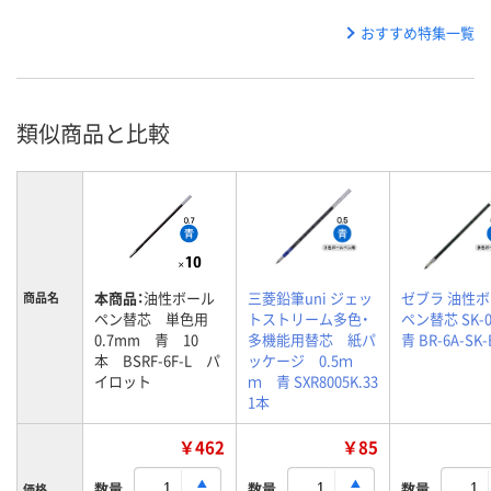
おすすめ特集一覧
類似商品と比較
本商品：
油性ボール
三菱鉛筆uni ジェッ
ゼブラ 油性
商品名
ペン替芯 単色用
トストリーム多色・
ペン替芯 SK-0
0.7mm 青 10
多機能用替芯 紙パ
青 BR-6A-SK-
本 BSRF-6F-L パ
ッケージ 0.5ｍ
イロット
ｍ 青 SXR8005K.33
1本
￥462
￥85
数量
数量
数量
価格