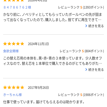
2026年4月3日
８４７８６７６２様
レビューランク
S
(1393ポイント)
かなり前に、ノベリティとしてもらっていたボールペンの先が固ま
って出なくなっていたので、購入しました。捨てずに再生できて良
かったです。
続きを見る
2024年11月1日
食欲全開様
レビューランク
S
(804ポイント)
この替え芯用の本体を、黒・赤・青の３本使っています。 少人数オフ
ィスなので、替え芯を１本単位で購入できるのがとてもありがたい
です。 エコに興味はないけれど、本体をストックするより替え芯を
続きを見る
ストックする方が省スペースなので、これからも少量購入に対応し
ていただけますように！
2017年9月26日
きーちゃん様
レビューランク
S
(1906ポイント)
仕事で使っています。届けてもらえるのは助かります。