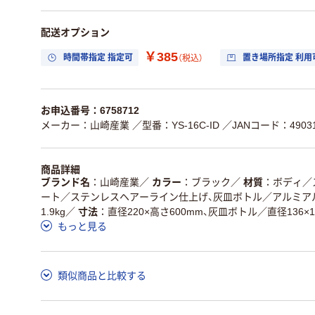
配送オプション
￥385
時間帯指定 指定可
置き場所指定 利用
（税込）
お申込番号：6758712
メーカー：山崎産業
／型番：YS-16C-ID
／JANコード：49031
商品詳細
ブランド名
山崎産業
／
カラー
ブラック
／
材質
ボディ／
ート／ステンレスヘアーライン仕上げ、灰皿ボトル／アルミア
1.9kg
／
寸法
直径220×高さ600mm、灰皿ボトル／直径136×1
もっと見る
類似商品と比較する