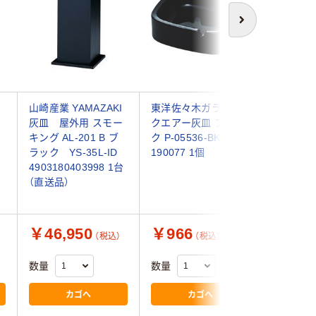
次へ
ン
山崎産業 YAMAZAKI
東洋佐々木ガラス ス
【アウト
灰皿 屋外用 スモー
クエアー灰皿 ブラッ
シマ工業 
キング AL-201 B ブ
ク P-05536-BK-JAN
皿 ブラック
ラック YS-35L-ID
190077 1個
1個
4903180403998 1台
（直送品）
￥46,950
￥966
￥27,
（税込）
（税込）
数量
数量
数量
カゴへ
カゴへ