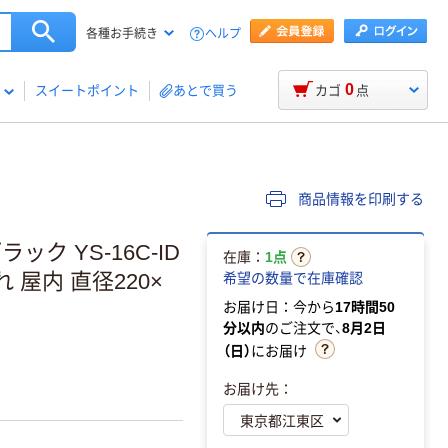
ヘルプ
各種お手続き
0
スイートポイント
あとで買う
カゴ
点
商品情報を印刷する
ク YS-16C-ID
在庫：
1点
 屋内 直径220×
希望の数量で在庫確認
お届け日：今から
17時間50
分以内
のご注文で、
8月2日
（日）
にお届け
お届け先：