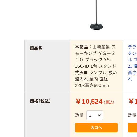
本商品：
山崎産業 ス
テラ
商品名
モーキング ＹＳー３
タン
１０ ブラック YS-
ル 
16C-ID 1台 スタンド
ム 幅
式灰皿 シンプル 吸い
高さ
殻入れ 屋内 直径
れ
220×高さ600mm
￥10,524
￥1
価格（税込）
（税込）
数量
数量
カゴへ