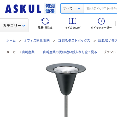
すべて
カテゴリー
履歴・再注文
マイカタログ
クイックオーダー
ホーム
オフィス家具/収納
ゴミ箱/ダストボックス
灰皿/吸い殻
メーカー
山崎産業
山崎産業の灰皿/吸い殻入れを全て見る
ブランド