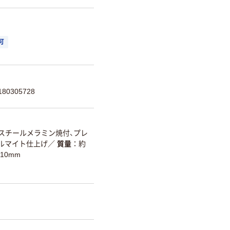
可
80305728
スチールメラミン焼付、プレ
ルマイト仕上げ
／
質量
約
10mm