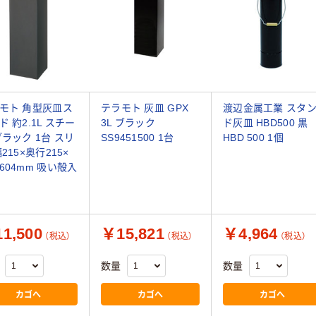
モト 角型灰皿ス
テラモト 灰皿 GPX
渡辺金属工業 スタ
ド 約2.1L スチー
3L ブラック
ド灰皿 HBD500 黒
ブラック 1台 スリ
SS9451500 1台
HBD 500 1個
215×奥行215×
604mm 吸い殻入
1,500
￥15,821
￥4,964
（税込）
（税込）
（税込）
数量
数量
カゴへ
カゴへ
カゴへ