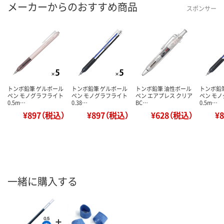
メーカーからのおすすめ商品
スポンサー
トンボ鉛筆 ゲルボール
トンボ鉛筆 ゲルボール
トンボ鉛筆 油性ボール
トンボ鉛
ペン モノグラフライト
ペン モノグラフライト
ペン エアプレス クリア
ペン モ
0.5m…
0.38…
BC…
0.5m…
¥897（税込）
¥897（税込）
¥628（税込）
¥
一緒に購入する