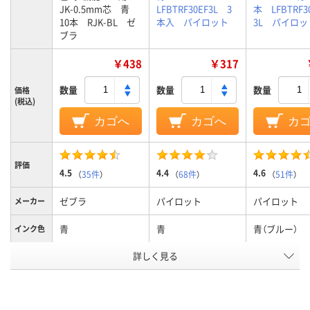
JK-0.5mm芯 青
LFBTRF30EF3L 3
本 LFBTRF3
10本 RJK-BL ゼ
本入 パイロット
3L パイロッ
ブラ
￥438
￥317
数量
数量
数量
価格
(税込)
カゴへ
カゴへ
カ
評価
4.5
4.4
4.6
（
35件
）
（
68件
）
（
51件
）
ゼブラ
パイロット
パイロット
メーカー
青
青
青（ブルー）
インク色
詳しく見る
0.5mm
0.5mm
0.38mm、0.
ボール径
3.5mm
3.6mm
3.6mm
軸径