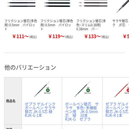
フリクション替芯(多色
フリクション替芯(単色
フリクション替芯(多
サラサ替芯
用) 0.5mm パイロッ
用) 0.5mm パイロッ
色・スリム0.38用)
ク JF芯
ト
ト
0.38mm パ…
￥111～
￥119～
￥133～
￥
（税込）
（税込）
（税込）
他のバリエーション
商品名
ゼブラ ゲルインク
ボールペン替芯 サ
ゼブラ ゲル
ボールペン サラサ
ラサ 多色・多機能
ボールペン 
替芯 JK-0.5芯 緑
ペン用 JK-0.5mm
替芯 JK-0.5芯
RJK-G 1本
芯 緑 10本
RJK-R 1本
RJK-G ゼブラ