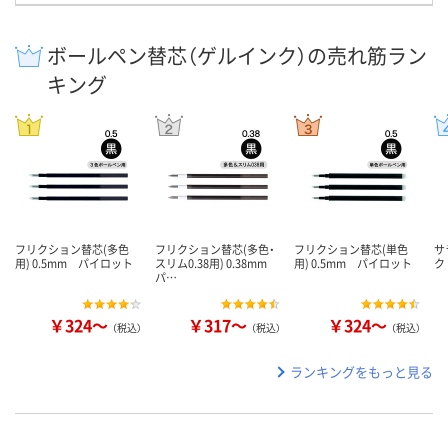
ボールペン替芯（ゲルインク）の売れ筋ラン
キング
フリクション替芯(多色
フリクション替芯(多色・
フリクション替芯(単色
サ
用) 0.5mm パイロット
スリム0.38用) 0.38mm
用) 0.5mm パイロット
ク
パ…
￥324～
￥317～
￥324～
（税込）
（税込）
（税込）
ランキングをもっと見る