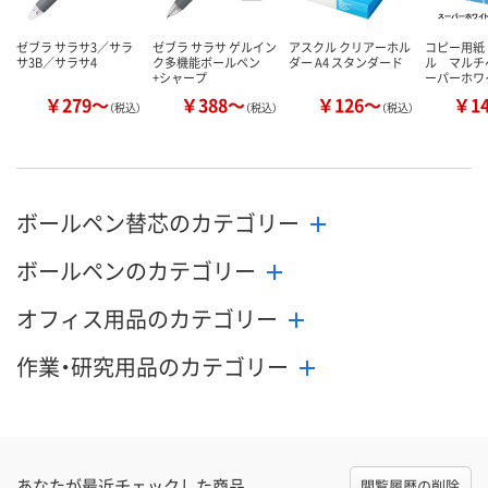
ゼブラ サラサ3／サラ
ゼブラ サラサ ゲルイン
アスクル クリアーホル
コピー用紙
サ3B／サラサ4
ク多機能ボールペン
ダー A4 スタンダード
ル マルチ
+シャープ
ーパーホワ
￥279～
￥388～
￥126～
￥1
（税込）
（税込）
（税込）
ボールペン替芯のカテゴリー
ボールペンのカテゴリー
オフィス用品のカテゴリー
作業・研究用品のカテゴリー
あなたが最近チェックした商品
閲覧履歴の削除