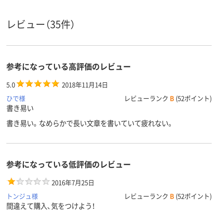
ゲル
ゲル
フリクション
インク種
類
（ゲルインク）
レビュー（35件）
アスクル
商品環境
45
40
スコア
参考になっている高評価のレビュー
5.0
2018年11月14日
ひで様
レビューランク
B
(52ポイント)
書き易い
書き易い。なめらかで長い文章を書いていて疲れない。
参考になっている低評価のレビュー
2016年7月25日
トンジュ様
レビューランク
B
(52ポイント)
間違えて購入、気をつけよう！