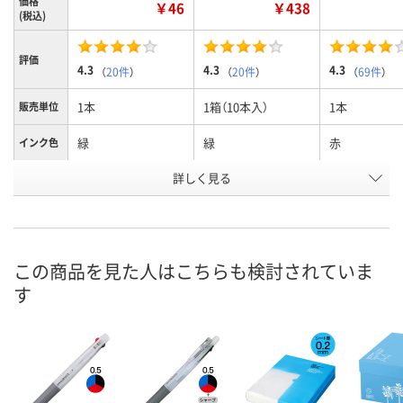
価格
￥46
￥438
(税込)
評価
4.3
4.3
4.3
（
20件
）
（
20件
）
（
69件
）
1本
1箱（10本入）
1本
販売単位
緑
緑
赤
インク色
お申込番
詳しく見る
1178246
228272
1178228
号
あり
あり
あり
在庫
8月9日（日）
8月9日（日）
8月9日（日）
お届け日
この商品を見た人はこちらも検討されていま
す
数量
数量
数量
カゴへ
カゴへ
カ