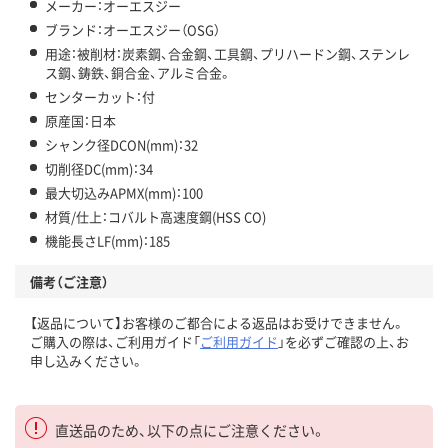
メーカー：オーエスジー
ブランド：オーエスジー（OSG）
用途：被削材：炭素鋼、合金鋼、工具鋼、プリハードン鋼、ステンレ
ス鋼、鋳鉄、銅合金、アルミ合金。
センターカット：付
原産国：日本
シャンク径DCON(mm)：32
切削径DC(mm)：34
最大切込みAPMX(mm)：100
材質/仕上：コバルト高速度鋼(HSS CO)
機能長さLF(mm)：185
備考（ご注意）
【返品について】お客様のご都合による返品はお受けできません。
ご購入の際は、ご利用ガイド「
ご利用ガイド
」を必ずご確認の上、お
申し込みください。
直送品のため、以下の点にご注意ください。