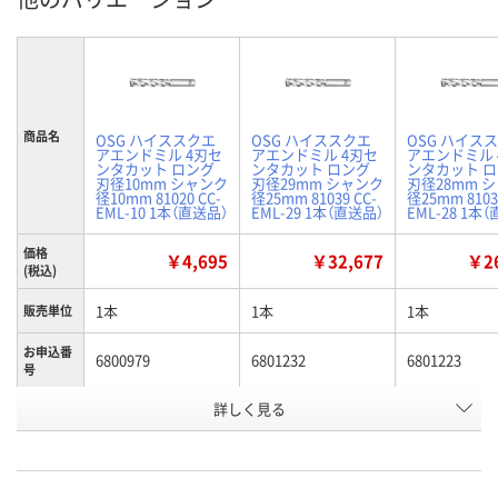
商品名
OSG ハイススクエ
OSG ハイススクエ
OSG ハイス
アエンドミル 4刃セ
アエンドミル 4刃セ
アエンドミル 
ンタカット ロング
ンタカット ロング
ンタカット 
刃径10mm シャンク
刃径29mm シャンク
刃径28mm 
径10mm 81020 CC-
径25mm 81039 CC-
径25mm 8103
EML-10 1本（直送品）
EML-29 1本（直送品）
EML-28 1本
価格
￥4,695
￥32,677
￥26
(税込)
1本
1本
1本
販売単位
お申込番
6800979
6801232
6801223
号
詳しく見る
わずか
わずか
あり
在庫
8月12日（水）
8月12日（水）
8月19日（水）
お届け日