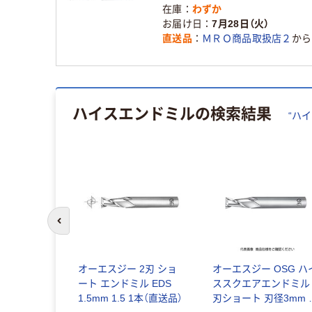
在庫
わずか
お届け日
7月28日（火）
直送品
ＭＲＯ商品取扱店２
から
ハイスエンドミル
の検索結果
“
ハイ
前のスライドへ
ススクエアエ
オーエスジー 2刃 ショ
オーエスジー OSG ハ
ートXPM4
ート エンドミル EDS
ススクエアエンドミル 
刃径40mm
1.5mm 1.5 1本（直送品）
刃ショート 刃径3mm 