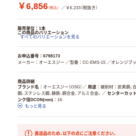
￥6,856
／￥6,233（税抜き）
（税込）
販売単位：1本
この商品のバリエーション
すべてのバリエーションを見る
お申込番号：6798173
メーカー：オーエスジー
／型番：CC-EMS-15
／オレンジブック
商品詳細
ブランド名
オーエスジー（OSG）
／
用途
被削材：炭素鋼、
鋼、ステンレス鋼、鋳鉄、銅合金、アルミ合金。
／
センターカッ
ンク径DCON(mm)
16
もっと見る
直送品のため、以下の点にご注意ください。