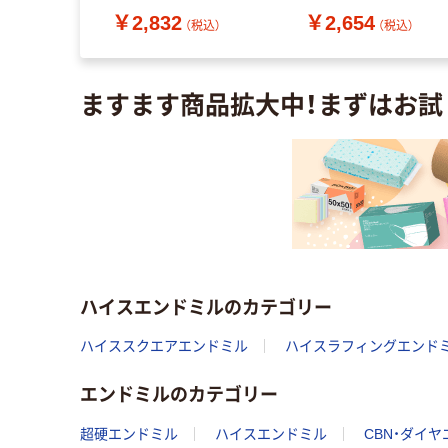
52400 V-
ャンク径6mm 80006
4
￥2,832
￥2,654
40 1本（直送
EDS-3 1本 200-5727
（税込）
（税込）
（税込）
送品）
ますます商品拡大中！まずはお試
ハイスエンドミルのカテゴリー
ハイススクエアエンドミル
ハイスラフィングエンド
エンドミルのカテゴリー
超硬エンドミル
ハイスエンドミル
CBN・ダイ