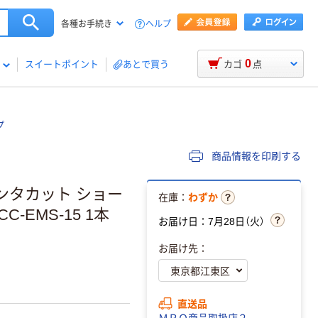
ヘルプ
各種お手続き
0
スイートポイント
あとで買う
カゴ
点
プ
商品情報を印刷する
ンタカット ショー
在庫：
わずか
C-EMS-15 1本
お届け日：7月28日（火）
お届け先：
直送品
ＭＲＯ商品取扱店２