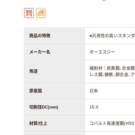
商品の特徴
●汎用性の高いスタンダ
メーカー名
オーエスジー
被削材：炭素鋼、合金鋼
用途
レス鋼、鋳鉄、銅合金、
原産国
日本
切削径DC(mm)
15.0
材質/仕上
コバルト高速度鋼(HSS 