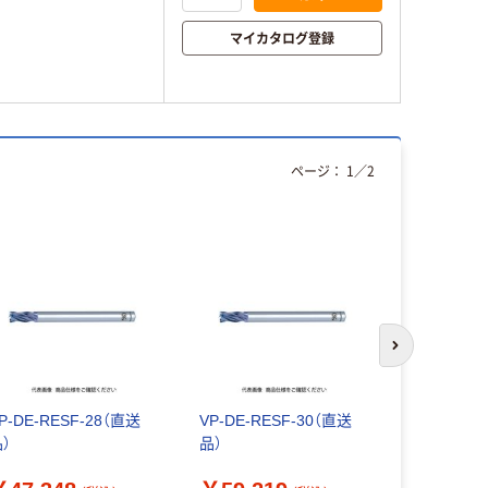
マイカタログ登録
ページ：
1
／
2
次のスライド
P-DE-RESF-28（直送
VP-DE-RESF-30（直送
三菱マテリア
）
品）
枚刃アルミ
用 ハイス