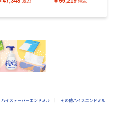
￥47,348
￥59,219
ドミルロン
（税込）
（税込）
￥10,14
(L)12mm 1
本 655-23
ハイステーパーエンドミル
その他ハイスエンドミル