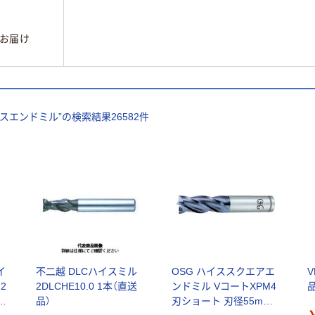
お届け
スエンドミル
”の検索結果
26582
件
イ
不二越 DLCハイスミル
OSG ハイススクエアエ
V
2
2DLCHE10.0 1本（直送
ンドミル VコートXPM4
品
シ
品）
刃ショート 刃径55mm