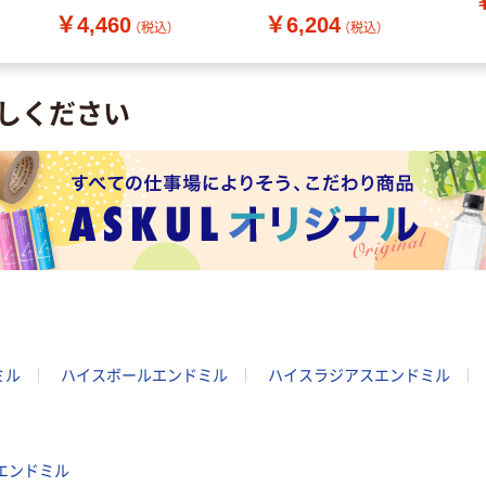
刃長15mm 8452055 V-
￥4,460
￥6,204
（直
XPM-EMS-5.5 1本（直送
（税込）
（税込）
品）
しください
ミル
ハイスボールエンドミル
ハイスラジアスエンドミル
ヤエンドミル