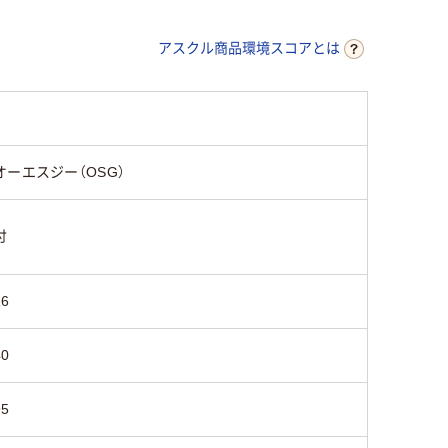
アスクル商品環境スコアとは
オーエスジー（OSG）
付
16
40
95