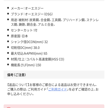
メーカー：オーエスジー
ブランド：オーエスジー（OSG）
用途：被削材：炭素鋼、合金鋼、工具鋼、プリハードン鋼、ステンレ
ス鋼、鋳鉄、銅合金、アルミ合金。
センターカット：付
原産国：日本
シャンク径DCON(mm)：32
切削径DC(mm)：38.0
最大切込みAPMX(mm)：65
材質/仕上：コバルト高速度鋼(HSS CO)
機能長さLF(mm)：150
備考（ご注意）
【返品について】お客様のご都合による返品はお受けできません。
ご購入の際は、ご利用ガイド「
ご利用ガイド
」を必ずご確認の上、お
申し込みください。