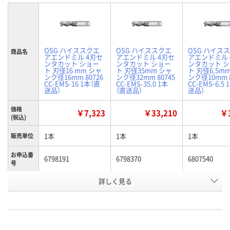
OSG ハイススクエ
OSG ハイススクエ
OSG ハイス
商品名
アエンドミル 4刃セ
アエンドミル 4刃セ
アエンドミル 
ンタカット ショー
ンタカット ショー
ンタカット 
ト 刃径16 mm シャ
ト 刃径35mm シャ
ト 刃径6.5m
ンク径16mm 80726
ンク径32mm 80745
ンク径10mm 8
CC-EMS-16 1本（直
CC-EMS-35.0 1本
CC-EMS-6.5
送品）
（直送品）
送品）
価格
￥7,323
￥33,210
￥3
(税込)
1本
1本
1本
販売単位
お申込番
6798191
6798370
6807540
号
詳しく見る
わずか
わずか
わずか
在庫
8月17日（月）まで
8月10日（月）
8月10日（月）
お届け日
数量
数量
数量