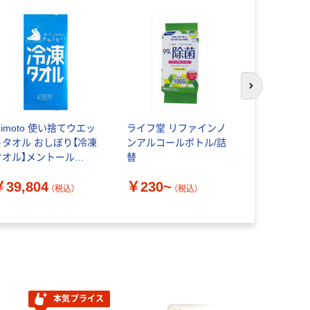
次のスライド
imoto 使い捨てウエッ
ライフ堂 リファインノ
アイリスオ
トタオル おしぼり【冷凍
ンアルコールボトル/詰
ットティッ
タオル】メントール
替
イプ
mt-5 1箱(200枚)（直送
￥39,804
￥230~
￥380~
）
（税込）
（税込）
本気プライス