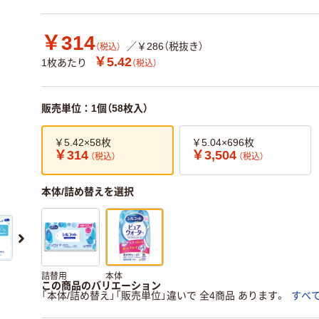
￥314
／￥286（税抜き）
（税込）
￥5.42
1枚あたり
（税込）
販売単位：1個（58枚入）
￥5.42×58枚
￥5.04×696枚
￥314
￥3,504
（税込）
（税込）
本体/詰め替えを選択
詰替用
本体
この商品のバリエーション
「本体/詰め替え」「販売単位」違いで 全4商品 あります。
すべ