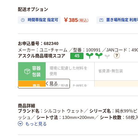
配送オプション
￥385
時間帯指定 指定可
置き場所指定 利用
（税込）
お申込番号：682340
メーカー：ユニ・チャーム
／型番：100991
／JANコード：4903
アスクル商品環境スコア
45
容器
環境に配慮した材料を
省資源・無包装
使用
包装
詳しく見る
商品
環境に配慮した材料を
省資源・省エネ・節水
本体
使用
独自の回収スキームが
アスクルで資源循環し
商品詳細
仕組
ある
いる
ブランド名
シルコット ウェット
／
シリーズ名
純水99％
ッシュ
／
シート寸法
130mm×200mm
／
シート枚数
58枚
この商品の環境配慮ポイントです。詳しくはページ下部の商品
もっと見る
ア詳細／加点項目
」で確認できます。