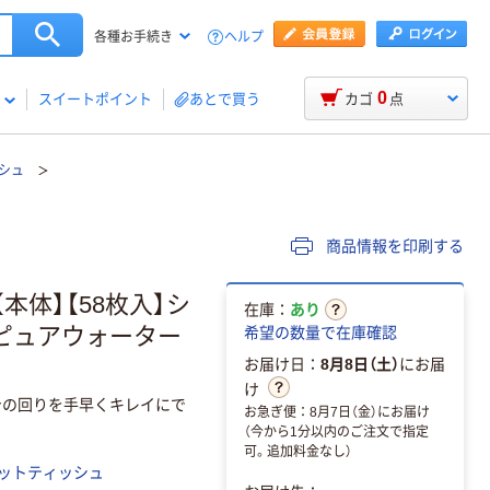
ヘルプ
各種お手続き
0
スイートポイント
あとで買う
カゴ
点
シュ
商品情報を印刷する
本体】【58枚入】シ
在庫：
あり
 ピュアウォーター
希望の数量で在庫確認
お届け日：
8月8日（土）
にお届
け
身の回りを手早くキレイにで
お急ぎ便：8月7日（金）にお届け
（今から1分以内のご注文で指定
可。追加料金なし）
ットティッシュ