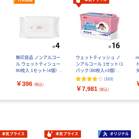
人気商品
本気プライス
ッ
無印良品 ノンアルコー
ウェットティッシュ ノ
m
ン
ル ウェットティシュー
ンアルコール 1セット（1
80枚入 1セット（4個） 良
パック（80枚入×3個）
品計画
×16）水99.9%手口ふき
m
(
103
)
￥396
アイプラス
品
（税込）
￥7,981
（税込）
本気プライス
本気プライス
オリジナル