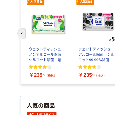
ル
人気商品
人気商品
前のスライドへ
ッシュ ノ
ウェットティッシュ
ウェットティッシュ
 オリジナ
ノンアルコール除菌
アルコール除菌 シル
ェットティ
シルコット除菌 詰め
コット99.99％除菌 
アルコール
替え ユニ・チャーム
ニ・チャーム
(
8
)
セット（100
￥235~
￥235~
ック オリジナ
込）
（税込）
（税込）
人気の商品