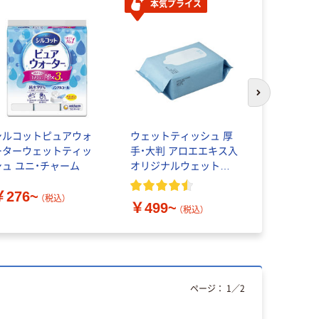
本気プライス
人気商品
次のスライド
シルコットピュアウォ
ウェットティッシュ 厚
ウェットテ
ーターウェットティッ
手・大判 アロエエキス入
ルコール除
シュ ユニ・チャーム
オリジナルウェットタ
ル除菌でき
オル アスクルオリジナ
ルタオルウ
￥276~
ル
用 大王製
（税込）
￥499~
￥459~
（税込）
ページ：
1
／
2