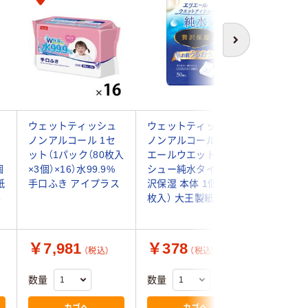
次へ
ウェットティッシュ
ウェットティッシュ
王子ネピ
ノンアルコール 1セ
ノンアルコール エリ
おしりセ
ット（1パック（80枚入
エールウエットティ
枚 8300
個
×3個）×16）水99.9%
シュー純水タイプ贅
紙
手口ふき アイプラス
沢保湿 本体 1個（50
ル
枚入） 大王製紙
￥7,981
￥378
￥483
（税込）
（税込）
数量
数量
数量
カゴへ
カゴへ