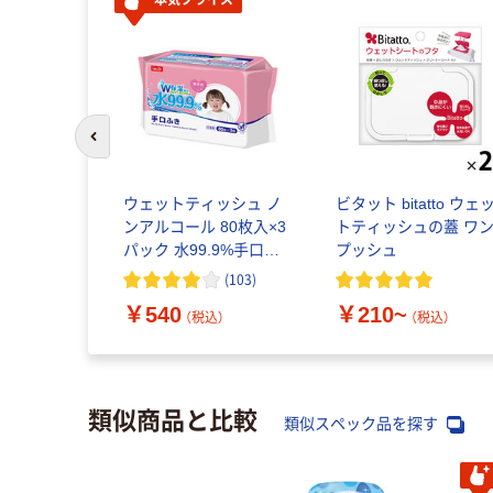
本気プライス
前のスライドへ
ッシュ エ
ウェットティッシュ ノ
ビタット bitatto ウェ
ケットウエ
ンアルコール 80枚入×3
トティッシュの蓋 ワ
ー 99％純
パック 水99.9%手口ふ
プッシュ
流せるタイ
き アイプラス
(
103
)
パック（7枚
込）
￥540
￥210~
王製紙
（税込）
（税込）
類似商品と比較
類似スペック品を探す