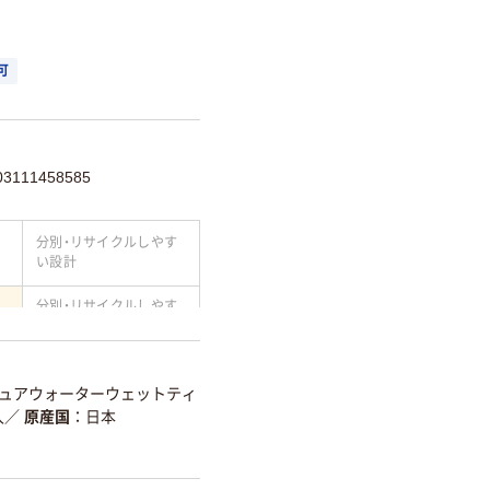
可
111458585
分別・リサイクルしやす
い設計
分別・リサイクルしやす
い設計
て
温室効果ガスなどの
削減
ピュアウォーターウェットティ
入
／
原産国
日本
詳細「
アスクル商品環境スコ