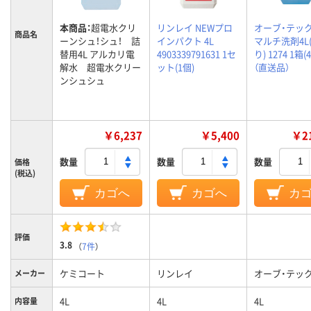
本商品：
超電水クリ
リンレイ NEWプロ
オーブ・テック
商品名
ーンシュ！シュ！ 詰
インパクト 4L
マルチ洗剤4L
替用4L アルカリ電
4903339791631 1セ
り) 1274 1箱
解水 超電水クリー
ット(1個)
（直送品）
ンシュシュ
￥6,237
￥5,400
￥21
数量
数量
数量
価格
(税込)
カゴへ
カゴへ
カ
評価
3.8
（
7件
）
ケミコート
リンレイ
オーブ・テッ
メーカー
4L
4L
4L
内容量