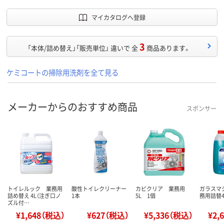
マイカタログへ登録
3
「本体/詰め替え」「販売単位」 違いで 全
商品あります。
ケミコートの掃除用洗剤を全て見る
メーカーからのおすすめ商品
スポンサー
トイレルック 業務用
酸性トイレクリーナー
カビクリア 業務用
ガラスマ
詰め替え 4L（注ぎ口ノ
1本
5L 1個
務用詰替4.
ズル付…
¥1,648（税込）
¥627（税込）
¥5,336（税込）
¥2,