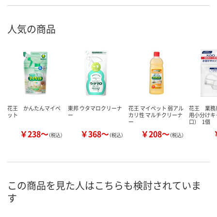
人気の商品
花王 かんたんマイペ
東邦 ウタマロクリーナ
花王 マイペット 弱アル
花王 業務
ット
ー
カリ性 マルチクリーナ
用小分けキ
ー
口） 1個
￥238～
￥368～
￥208～
（税込）
（税込）
（税込）
この商品を見た人はこちらも検討されていま
す