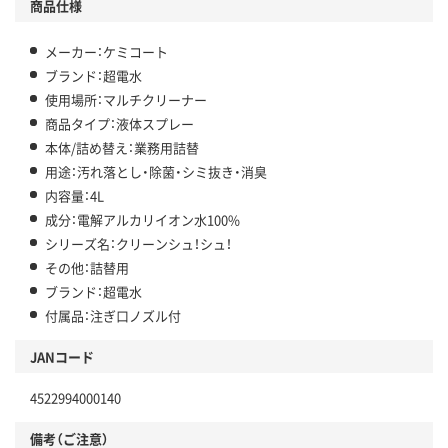
商品仕様
メーカー：ケミコート
ブランド：超電水
使用場所：マルチクリーナー
商品タイプ：液体スプレー
本体/詰め替え：業務用詰替
用途：汚れ落とし・除菌・シミ抜き・消臭
内容量：4L
成分：電解アルカリイオン水100%
シリーズ名：クリーンシュ！シュ！
その他：詰替用
ブランド：超電水
付属品：注ぎ口ノズル付
JANコード
4522994000140
備考（ご注意）