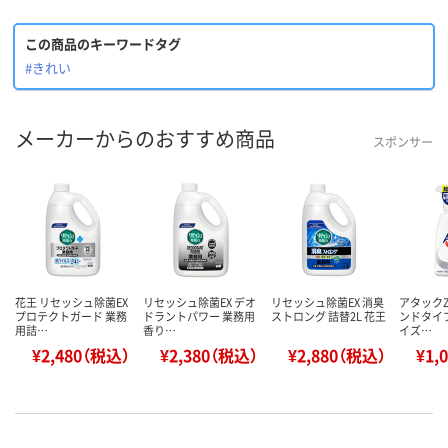
この商品のキーワードタグ
#きれい
メーカーからのおすすめ商品
スポンサー
花王 リセッシュ除菌EX
リセッシュ除菌EX デオ
リセッシュ除菌EX 消臭
アタックZ
プロテクトガード 業務
ドラントパワー 業務用
ストロング 詰替2L 花王
ンドタイプ
用詰…
香り…
イズ…
¥2,480（税込）
¥2,380（税込）
¥2,880（税込）
¥1,