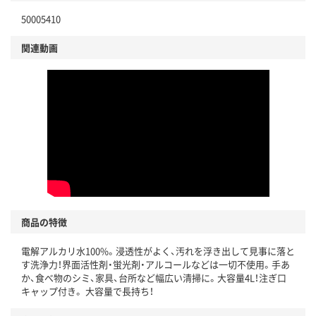
50005410
関連動画
商品の特徴
電解アルカリ水100%。浸透性がよく、汚れを浮き出して見事に落と
す洗浄力！界面活性剤・蛍光剤・アルコールなどは一切不使用。手あ
か、食べ物のシミ、家具、台所など幅広い清掃に。大容量4L！注ぎ口
キャップ付き。 大容量で長持ち！