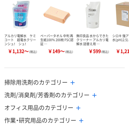
アルカリ電解水 ケミ
ペーパータオル 中判 再
無印良品 水からできた
シロキ 強
コート 超電水クリー
生紙100％ 200枚 FSC認
クリーナー アルカリ電
水(pH12.5)
ンシュ！ シュ！
証 …
解水 詰替え用 …
￥1,132～
￥149～
￥599
￥1,2
（税込）
（税込）
（税込）
掃除用洗剤のカテゴリー
洗剤/消臭剤/芳香剤のカテゴリー
オフィス用品のカテゴリー
作業・研究用品のカテゴリー