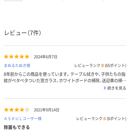
マルチクリーナー
使用場所
商品タイ
液体スプレー
プ
レビュー（7件）
2024年6月7日
まぬるたぬき様
レビューランク
B
(65ポイント)
8年前からこの商品を使っています。テーブル拭きや、子供たちの指
紋がベタベタついた窓ガラス、ホワイトボードの掃除、送迎車の掃
除、子供たちが毎日使うおやつのお皿やフォーク・スプーン、調理器
続きを見る
具の消毒・・スプレーボトルを分けてあらゆるところに使っていま
す。昔は、価格が高かったことから注文するのも勇気が入りました
が、結局良いものは良い！コロナの蔓延期はこの商品がなかなか手に
2021年9月14日
入らず本当に困りました。
ＡＳＫＵＬユーザー様
レビューランク
D
(6ポイント)
除菌もできる