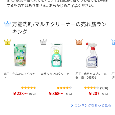
するものではありません。あらかじめご了承ください。
万能洗剤/マルチクリーナーの売れ筋ラン
キング
花王 かんたんマイペッ
東邦 ウタマロクリーナー
花王 専用空スプレー容
花
ト
器 白 046901
リ
(
33件
)
￥238～
￥368～
￥207
（税込）
（税込）
（税込）
ランキングをもっと見る