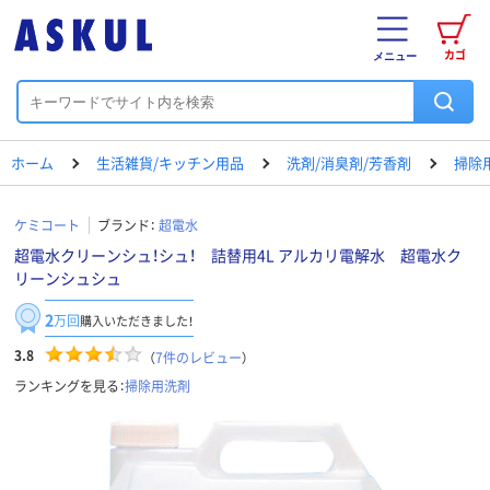
カゴ
メニュー
ホーム
生活雑貨/キッチン用品
洗剤/消臭剤/芳香剤
掃除
ケミコート
ブランド：
超電水
超電水クリーンシュ！シュ！ 詰替用4L アルカリ電解水 超電水ク
リーンシュシュ
2
万回
購入いただきました！
3.8
（
7
件のレビュー
）
ランキングを見る：
掃除用洗剤