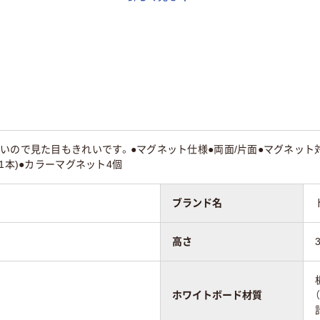
イト系
ホワイト系
ホワイト系
いので見た目もきれいです。●マグネット仕様●両面/片面●マグネット対
g
420g
540g
1本)●カラーマグネット4個
ブランド名
高さ
ホワイトボード材質