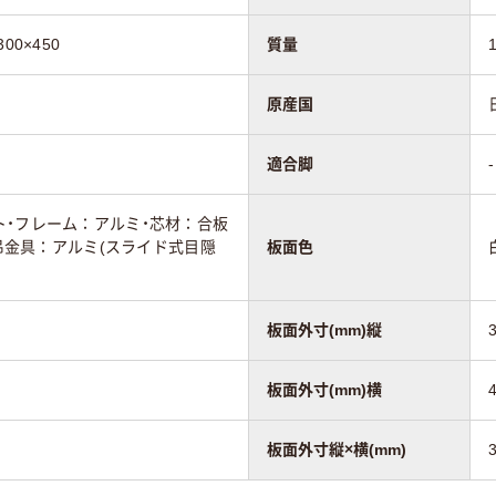
00×450
質量
原産国
適合脚
-
ト・フレーム：アルミ・芯材：合板
・吊金具：アルミ(スライド式目隠
板面色
板面外寸(mm)縦
板面外寸(mm)横
板面外寸縦×横(mm)