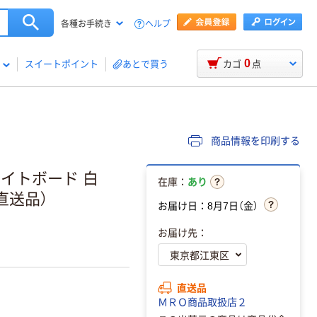
ヘルプ
各種お手続き
0
スイートポイント
あとで買う
カゴ
点
商品情報を印刷する
ワイトボード 白
在庫：
あり
3（直送品）
お届け日：8月7日（金）
お届け先：
直送品
ＭＲＯ商品取扱店２