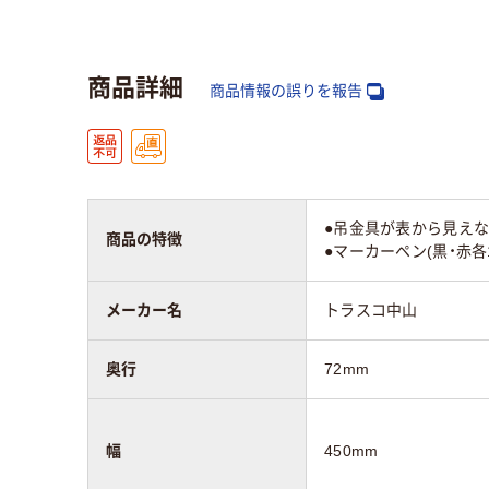
奥行：mm
72mm
商品詳細
商品情報の誤りを報告
マグネット使用
可
カラーグループ
ホワイト系
ホワ
●吊金具が表から見えな
質量
1.5kg
420
商品の特徴
●マーカーペン(黒・赤各
メーカー名
トラスコ中山
奥行
72mm
幅
450mm