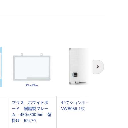
次へ
プラス ホワイトボ
セクションボード M
トラスコ
ード 樹脂製フレー
VWB058 1枚
ル製ホワ
ム 450×300mm 壁
無地 粉受付
掛け 52470
GH-142 
6636