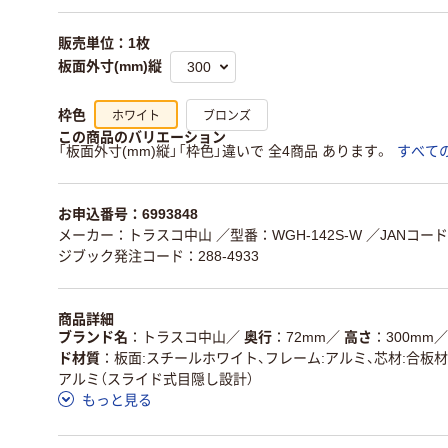
販売単位：1枚
板面外寸(mm)縦
ホワイト
ブロンズ
枠色
この商品のバリエーション
「板面外寸(mm)縦」「枠色」違いで 全4商品 あります。
すべて
お申込番号：6993848
メーカー：トラスコ中山
／型番：WGH-142S-W
／JANコード：
ジブック発注コード：288-4933
商品詳細
ブランド名
トラスコ中山
／
奥行
72mm
／
高さ
300mm
／
ド材質
板面:スチールホワイト、フレーム:アルミ、芯材:合板材（
アルミ（スライド式目隠し設計）
もっと見る