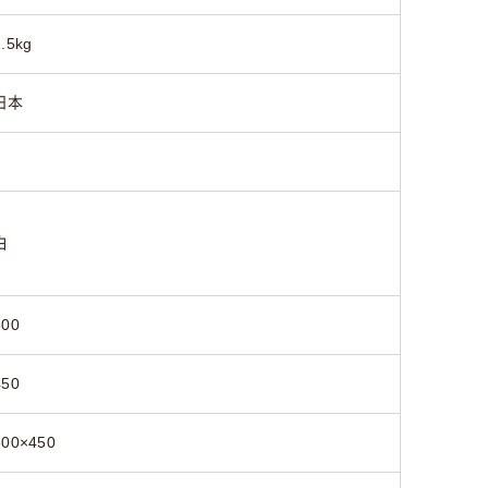
1.5kg
日本
白
300
450
300×450