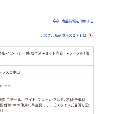
52mm
商品情報を印刷する
可
アスクル商品環境スコアとは
ホワイト系
ホワイト系
ホワイト
応●ペントレー付(取付済)●セット内容：●ラーフル1個
500g
440g
1.5kg
トラスコ中山
300mm
板面:スチールホワイト、フレーム:アルミ、芯材:合板材
（間伐材100%使用）、吊金具:アルミ（スライド式目隠し設
計）