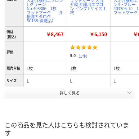
入浴介護用エプロン
フットマーク 入浴
入浴介護用エ
L グリーン
介助 介護用エプロ
ン/L・ブル
No.403306 1枚
ン ピンク Lサイズ 1
403306-10
フットマーク 介
枚
フットマーク
援隊カタログ
S0168（直送品）
価格
￥8,467
￥6,150
￥6
(税込)
評価
5.0
（
1件
）
1枚
1枚
1枚
販売単位
L
L
L
サイズ
詳しく見る
グリーン
ピンク
ブルー
カラー
お申込番
7163886
7163859
7163901
号
直送品
あり
2点
在庫
この商品を見た人はこちらも検討されていま
す
8月27日（木）まで
8月9日（日）
8月9日（日）
お届け日