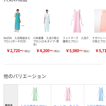
KAZEN 入浴用撥水エ
川本産業 入浴介助エ
フットマーク 入浴介
ナガイレー
プロン(ポーチ付き)
プロン(ひもタイプ・厚
護用エプロン
介助エプロ
手)
￥2,720～
￥4,200～
￥5,980～
￥5,7
（税込）
（税込）
（税込）
他のバリエーション
商品名