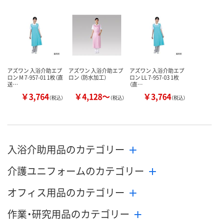
数量
数量
数量
カゴへ
カゴへ
カ
アズワン 入浴介助エプ
アズワン 入浴介助エプ
アズワン 入浴介助エプ
ロン M 7-957-01 1枚（直
ロン （防水加工）
ロン LL 7-957-03 1枚
送…
（直…
￥3,764
￥4,128～
￥3,764
（税込）
（税込）
（税込）
入浴介助用品のカテゴリー
介護ユニフォームのカテゴリー
オフィス用品のカテゴリー
作業・研究用品のカテゴリー