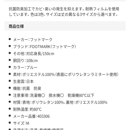
抗菌防臭加工でカビ・臭いの発生を抑えます。耐熱フィルムを使用
しています。色は3色、サイズは丈の異なる3サイズから選べます。
商品仕様
メーカー：フットマーク
ブランド：FOOTMARK（フットマーク）
その他：対応身長/150cm
胴回り：108cm
カラー：ブルー
素材：ポリエステル100％（表面にポリウレタンラミネート使用）
生産国：日本
機能：抗菌 防臭
注意事項：洗濯機〇 脱水機〇 乾燥機80℃以下
材質：表地：ポリウレタン100%、裏地：ポリエステル100%
耐熱温度：約80℃
メーカー品番：403306
サイズ：M
洗濯方法：洗濯・乾燥機/使用可