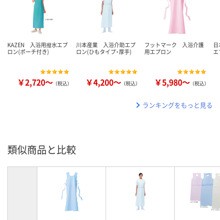
KAZEN 入浴用撥水エプ
川本産業 入浴介助エプ
フットマーク 入浴介護
日
ロン(ポーチ付き)
ロン(ひもタイプ・厚手)
用エプロン
エ
￥2,720～
￥4,200～
￥5,980～
（税込）
（税込）
（税込）
ランキングをもっと見る
類似商品と比較