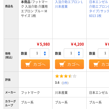
本商品：
フットマー
入浴介助エプロン L
日本エンゼル
ク 入浴介助 介護用
川本産業
介助エプロン
商品名
エプロン ブルー M
タイプ) サック
サイズ 1枚
6013 1枚
￥5,980
￥4,200
￥6
数量
数量
数量
価格
(税込)
カゴへ
カゴへ
カ
評価
3.6
（
3件
）
フットマーク
川本産業
日本エンゼル
メーカー
カラーグ
ブルー系
ブルー系
ブルー系
ループ