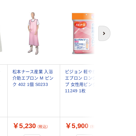
次へ
介
松本ナース産業 入浴
ピジョン 軽やか介助
大阪エン
イ
介助エプロン M ピン
エプロン ロングタイ
浴ケアか
1
ク 402 1個 S0233
プ 女性用ピンク
ロン2 
11249 1枚
ク L 6 
ルファン
ェルファ
886520
￥5,230
￥5,900
￥8,1
（税込）
（税込）