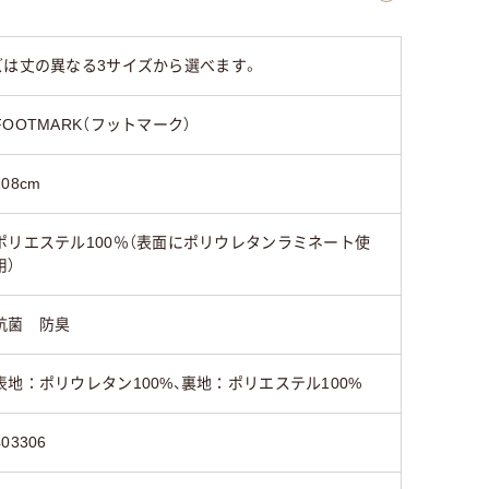
ズは丈の異なる3サイズから選べます。
FOOTMARK（フットマーク）
108cm
ポリエステル100％（表面にポリウレタンラミネート使
用）
抗菌 防臭
表地：ポリウレタン100%、裏地：ポリエステル100%
403306