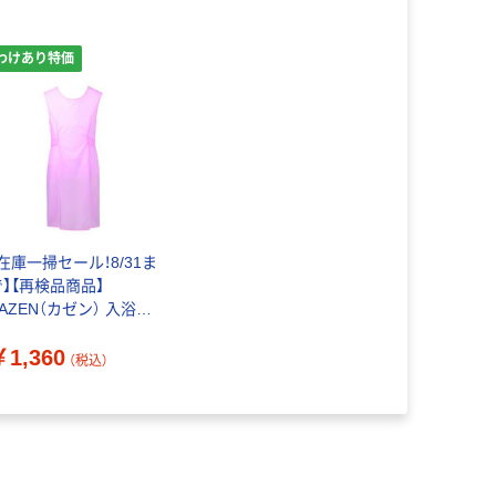
わけあり特価
【在庫一掃セール！8/31ま
で】【再検品商品】
AZEN（カゼン） 入浴用
エプロン（入浴介助用エ
￥1,360
ロン） ピンク L （ロン
（税込）
丈） 909-93（わけあり
）