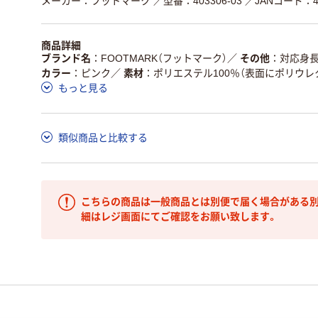
メーカー：フットマーク
／型番：403306-03
／JANコード：49
商品詳細
ブランド名
FOOTMARK（フットマーク）
／
その他
対応身長/
カラー
ピンク
／
素材
ポリエステル100％（表面にポリウレ
もっと見る
類似商品と比較する
こちらの商品は一般商品とは別便で届く場合がある別
細はレジ画面にてご確認をお願い致します。