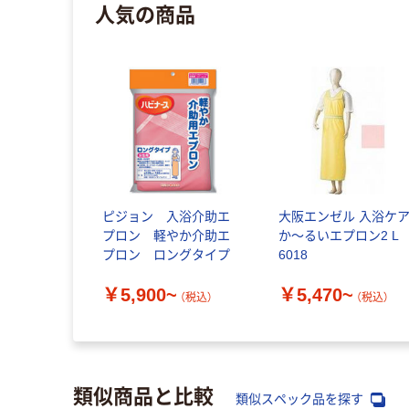
人気の商品
ピジョン 入浴介助エ
大阪エンゼル 入浴ケ
プロン 軽やか介助エ
か～るいエプロン2 L
プロン ロングタイプ
6018
￥5,900~
￥5,470~
（税込）
（税込）
類似商品と比較
類似スペック品を探す