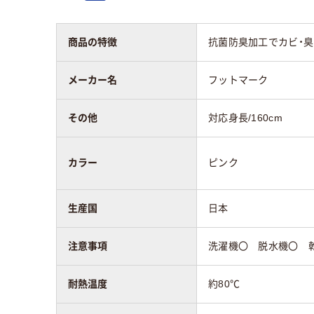
商品の特徴
抗菌防臭加工でカビ・臭
メーカー名
フットマーク
その他
対応身長/160cm
カラー
ピンク
生産国
日本
注意事項
洗濯機〇 脱水機〇 乾
耐熱温度
約80℃