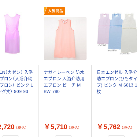
人気商品
ZEN（カゼン） 入浴
ナガイレーベン 防水
日本エンゼル 入浴
プロン（入浴介助
エプロン 入浴介助用
助エプロン(ひもタ
プロン） ピンク L
エプロン ピーチ M
プ) ピンク M 6013 
グ丈） 909-93
BW-780
枚
,720
￥5,710
￥5,762
（税込）
（税込）
（税込）