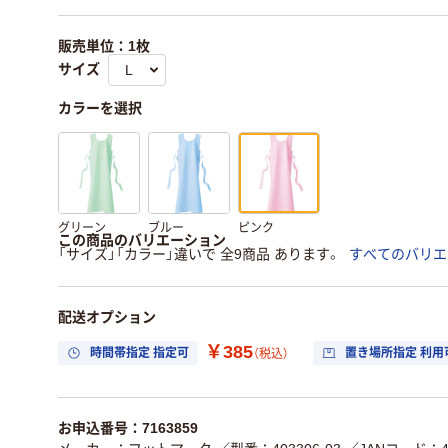
販売単位：1枚
サイズ
カラーを選択
グリーン
ブルー
ピンク
この商品のバリエーション
「サイズ」「カラー」違いで 全9商品 あります。
すべてのバリエ
配送オプション
￥385
時間帯指定 指定可
置き場所指定 利用
（税込）
お申込番号：7163859