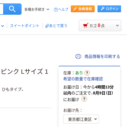
ヘルプ
各種お手続き
0
スイートポイント
あとで買う
カゴ
点
商品情報を印刷する
ピンク Lサイズ 1
在庫：
あり
希望の数量で在庫確認
お届け日：今から
4時間13分
。ひもタイプ。
以内
のご注文で、
8月9日（日）
にお届け
お届け先：