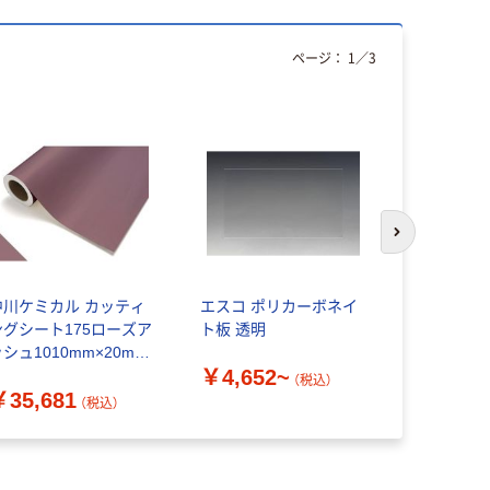
ページ：
1
／
3
次のスライド
中川ケミカル カッティ
エスコ ポリカーボネイ
アストロ 水
ングシート175ローズア
ト板 透明
用フィルム
シュ1010mm×20m
断 結露対策 
￥4,652~
S1010175F 1巻 425-
ット(3本セ
（税込）
￥35,681
￥11,18
761（直送品）
送品）
（税込）