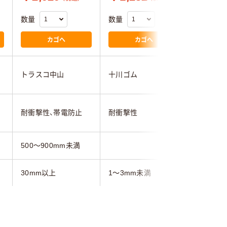
数量
数量
数量
カゴへ
カゴへ
トラスコ中山
十川ゴム
トラスコ
耐衝撃性
耐衝撃性、帯電防止
耐衝撃性
プ
500～900mm未満
30mm以上
1～3mm未満