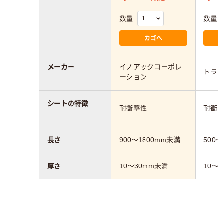
数量
数量
カゴへ
メーカー
イノアックコーポレ
トラ
ーション
シートの特徴
耐衝撃性
耐衝
長さ
900～1800mm未満
50
厚さ
10～30mm未満
10
カラーグループ
グレー系