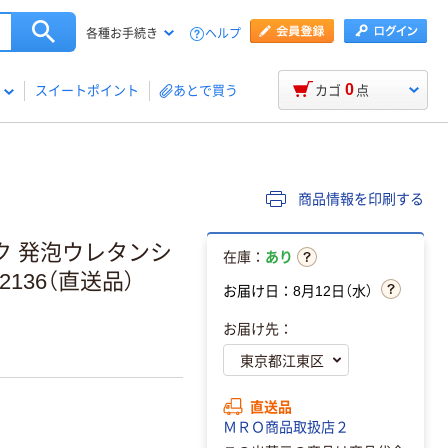
ヘルプ
各種お手続き
0
スイートポイント
あとで買う
カゴ
点
商品情報を印刷する
ク 発泡ウレタンシ
在庫：
あり
9-2136（直送品）
お届け日：8月12日（水）
お届け先：
直送品
ＭＲＯ商品取扱店２