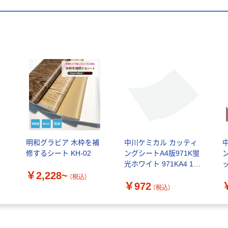
明和グラビア 木枠を補
中川ケミカル カッティ
修するシート KH-02
ングシートA4版971K蛍
光ホワイト 971KA4 1枚
ッ
￥2,228~
425-0232（直送品）
C
（税込）
￥972
2
（税込）