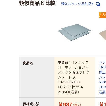
類似商品と比較
類似スペック品を探す
人
本商品：
イノアック
トラ
商品名
コーポレーション イ
TR
ノアック 発泡ウレタ
停止
ンシート 灰
ジシ
10×1000×1000
50
ECS10 1枚 219-
TEG
2136（直送品）
送品
￥987
￥1
価格（税込）
（税込）