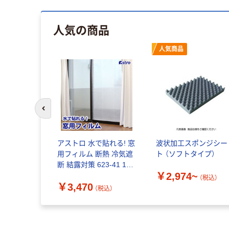
人気の商品
人気商品
前のスライドへ
アストロ 水で貼れる! 窓
波状加工スポンジシー
用フィルム 断熱 冷気遮
ト （ソフトタイプ）
断 結露対策 623-41 1セ
￥2,974~
ット(3本セット×3)（直送
（税込）
￥3,470
品）
（税込）