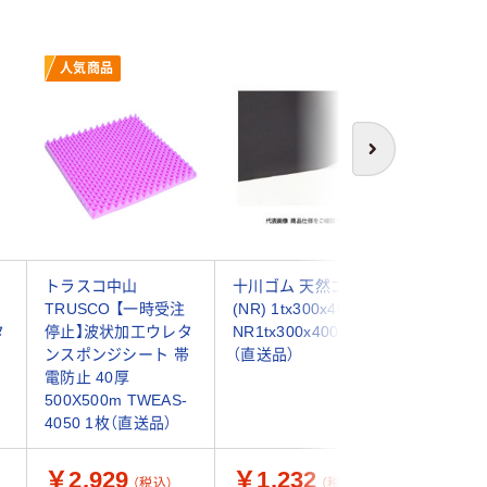
人気商品
人気商
次へ
トラスコ中山
十川ゴム 天然ゴム
TRUSC
TRUSCO 【一時受注
(NR) 1tx300x400
停止】ま
タ
停止】波状加工ウレタ
NR1tx300x400 1枚
泡ポリエ
ハ
ンスポンジシート 帯
（直送品）
ト ソフト
電防止 40厚
1mX1m 
500X500m TWEAS-
TPES25
4050 1枚（直送品）
送品）
￥2,929
￥1,232
￥47,
（税込）
（税込）