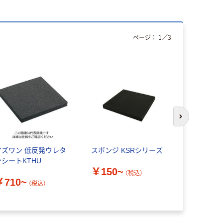
ページ：
1
／
3
人気商品
次のスライド
アズワン 低反発ウレタ
スポンジ KSRシリーズ
ホーザン 
ンシートKTHU
ン ウエイ
￥150~
B89 1個
（税込）
￥710~
（税込）
￥1,200