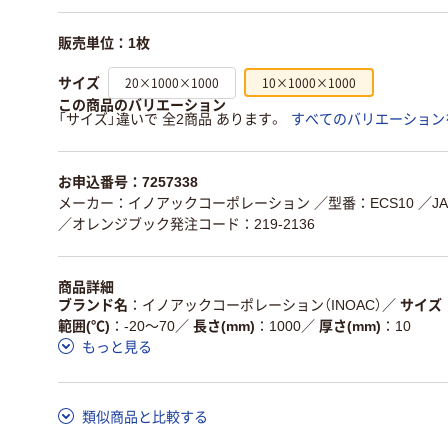
販売単位：1枚
20×1000×1000
10×1000×1000
サイズ
この商品のバリエーション
「サイズ」違いで 全2商品 あります。
すべてのバリエーション
お申込番号：7257338
メーカー：イノアックコーポレーション
／型番：ECS10
／JA
／オレンジブック発注コード：219-2136
商品詳細
ブランド名
イノアックコーポレーション（INOAC）
／
サイズ
範囲(℃)
-20～70
／
長さ(mm)
1000
／
厚さ(mm)
10
もっと見る
類似商品と比較する