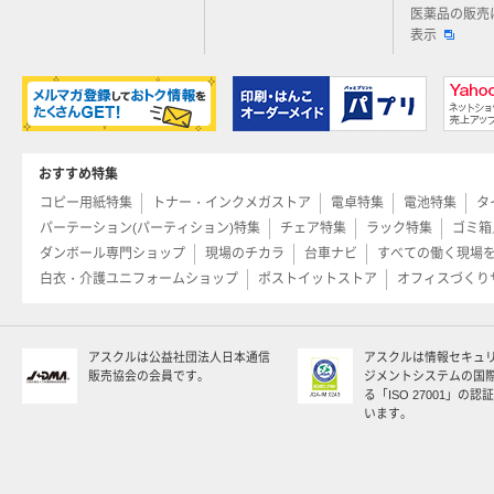
医薬品の販売
表示
おすすめ特集
コピー用紙特集
トナー・インクメガストア
電卓特集
電池特集
タ
パーテーション(パーティション)特集
チェア特集
ラック特集
ゴミ箱
ダンボール専門ショップ
現場のチカラ
台車ナビ
すべての働く現場
白衣・介護ユニフォームショップ
ポストイットストア
オフィスづくり
アスクルは公益社団法人日本通信
アスクルは情報セキュ
販売協会の会員です。
ジメントシステムの国
る「ISO 27001」の
います。