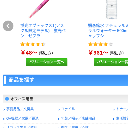
蛍光オプテックス1(アス
嬬恋銘水 ナチュラル
クル限定モデル) 蛍光ペ
ラルウォーター 500m
ン ゼブラ
ャップシ…
￥48～
￥961～
（税抜き）
（税抜き）
商品を探す
事務用品／文房具
ファイル
トナー
OA機器／家電／電池
包装／掲示／店舗用品
生活雑