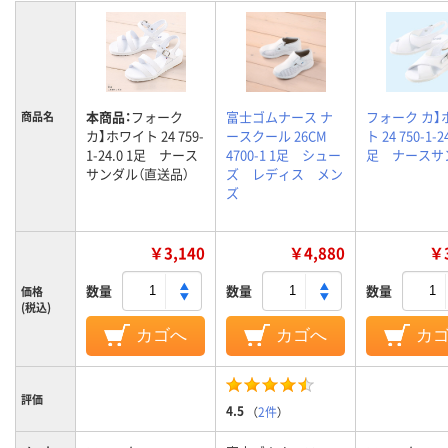
本商品：
フォーク
富士ゴムナース ナ
フォーク カ】
商品名
カ】ホワイト 24 759-
ースクール 26CM
ト 24 750-1-24
1-24.0 1足 ナース
4700-1 1足 シュー
足 ナースサ
サンダル（直送品）
ズ レディス メン
ズ
￥3,140
￥4,880
￥3
数量
数量
数量
価格
(税込)
カゴへ
カゴへ
カ
評価
4.5
（
2件
）