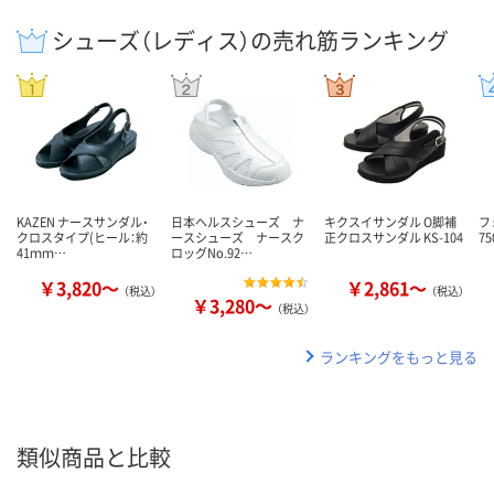
シューズ（レディス）の売れ筋ランキング
KAZEN ナースサンダル・
日本ヘルスシューズ ナ
キクスイサンダル O脚補
フ
クロスタイプ(ヒール：約
ースシューズ ナースク
正クロスサンダル KS-104
75
41ｍｍ…
ロッグNo.92…
￥3,820～
￥2,861～
（税込）
（税込）
￥3,280～
（税込）
ランキングをもっと見る
類似商品と比較