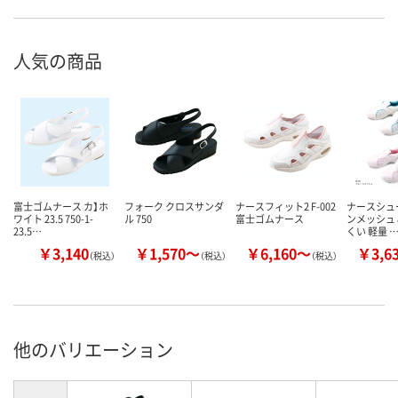
人気の商品
富士ゴムナース カ】ホ
フォーク クロスサンダ
ナースフィット2 F-002
ナースシュ
ワイト 23.5 750-1-
ル 750
富士ゴムナース
ンメッシュ 
23.5…
くい 軽量 
￥3,140
￥1,570～
￥6,160～
￥3,6
（税込）
（税込）
（税込）
他のバリエーション