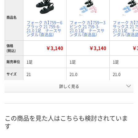
商品名
フォーク カ】759ー6
フォーク カ】759ー3
フォーク カ】7
ブラック 21 759-6-
ピンク 21 759-3-
サックス 21 75
21.0 1足 ナースサ
21.0 1足 ナースサ
21.0 1足 
ンダル（直送品）
ンダル（直送品）
ンダル（直送品
価格
￥3,140
￥3,140
￥3
(税込)
1足
1足
1足
販売単位
21
21.0
21.0
サイズ
詳しく見る
ブラック
ピンク
ブルー
カラー
お申込番
K380852
K380850
K356723
号
直送品
直送品
直送品
在庫
この商品を見た人はこちらも検討されていま
す
8月25日（火）まで
8月25日（火）まで
8月25日（火）
お届け日