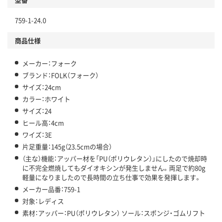
759-1-24.0
商品仕様
メーカー：フォーク
ブランド：FOLK（フォーク）
サイズ：24cm
カラー：ホワイト
サイズ：24
ヒール高：4cm
ワイズ：3E
片足重量：145g（23.5cmの場合）
（主な）機能：アッパー材を「PU（ポリウレタン）」にしたので焼却時
に不完全燃焼してもダイオキシンが発生しません。両足で約80g
軽量になりましたので長時間の立ち仕事で効果を発揮します。
メーカー品番：759-1
対象：レディス
素材：アッパー：PU（ポリウレタン） ソール：スポンジ・ゴムリフト