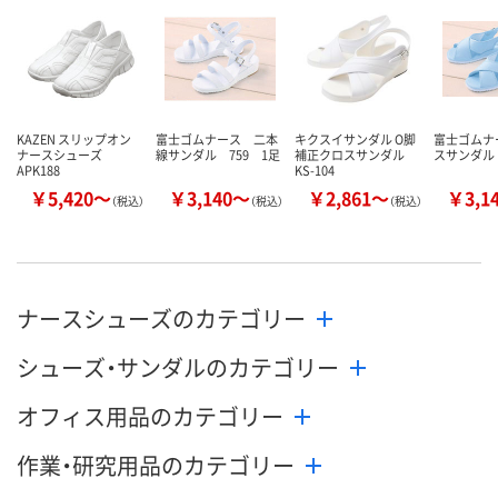
数量
数量
数量
カゴへ
カゴへ
カ
KAZEN スリップオン
富士ゴムナース 二本
キクスイサンダル O脚
富士ゴムナ
ナースシューズ
線サンダル 759 1足
補正クロスサンダル
スサンダル 
APK188
KS-104
￥5,420～
￥3,140～
￥2,861～
￥3,1
（税込）
（税込）
（税込）
ナースシューズのカテゴリー
シューズ・サンダルのカテゴリー
オフィス用品のカテゴリー
作業・研究用品のカテゴリー