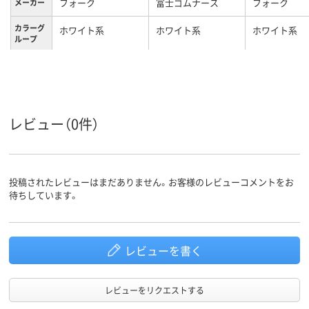
フォーク
富士ゴムナース
フォーク
メーカー
カラーグ
ホワイト系
ホワイト系
ホワイト系
ループ
24、24cm、24、24cm
24、24cm、24
サイズ
レディス
男女兼用
レディス
対象
レビュー（0件）
投稿されたレビューはまだありません。お客様のレビューコメントをお
待ちしています。
レビューを書く
レビューをリクエストする