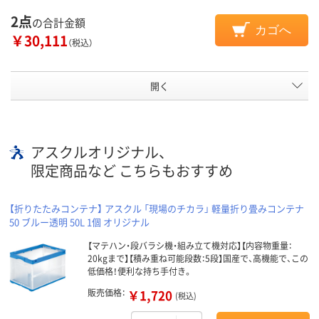
2点
の合計金額
カゴへ
￥30,111
（税込）
開く
アスクルオリジナル、
限定商品など こちらもおすすめ
【折りたたみコンテナ】 アスクル 「現場のチカラ」 軽量折り畳みコンテナ
50 ブルー透明 50L 1個 オリジナル
【マテハン・段バラシ機・組み立て機対応】【内容物重量：
20kgまで】【積み重ね可能段数：5段】国産で、高機能で、この
低価格！便利な持ち手付き。
販売価格：
￥1,720
(税込)