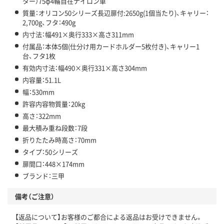
ター）75φ4輪自在ナイロン車
質量：オリコン50シリーズ長辺扉付:2650g(1個当たり)、キャリー：
2,700g、フタ：490g
内寸法：幅491×奥行333×高さ311mm
付属品：本体5個(仕分け用カードホルダー5枚付き)、キャリー1
台、フタ1枚
有効内寸法：幅490×奥行331×高さ304mm
内容量：51.1L
幅：530mm
許容内容物質量：20kg
高さ：322mm
最大積み重ね段数：7段
折りたたみ時高さ：70mm
タイプ：50シリーズ
扉間口：448×174mm
ブランド：三甲
備考（ご注意）
【返品について】お客様のご都合による返品はお受けできません。