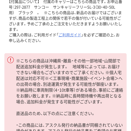
【付属品について】 付属のキャリーはこちらの商品です。お申込番
号：297-2877 サンコー サンキャリーフリーSL-3（30・40・50L
用） ブラック 。 ※こちらの商品は、新品のお届けではございま
すが、商品の製造工程上の関係で若干の傷が付いている可能性がご
ざいます。予めご了承の上ご注文をいただきますようお願いいたし
ます。
ご購入の際は、ご利用ガイド「
ご利用ガイド
」を必ずご確認の上、お
申し込みください。
※こちらの商品は沖縄県・離島・その他一部地域・山間部で
配送追加料金が発生します。 地域等によっては、お届け
できない場合もございますのでご了承ください。※個人宅
配送は対応不可※＜工事現場・商業施設・イベント会場＞へ
の出荷の場合、別途運賃が発生する可能性が御座います。
※納品時に車両制限（4・10t車等）がある場合、事前にご連絡
をお願い致します。※納品時に長時間待機や再出荷となる
場合、追加料金が発生する可能性がございます。
直送品のため、以下の点にご注意ください。
・この商品には、アスクル発行の納品書が同梱されていない
場合があります。アスクル発行の納品書をご希望のお客様