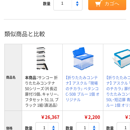
数量
カゴへ
類似商品と比較
本商品：
サンコー 折
【折りたたみコンテ
【折りたたみ
商品名
りたたみコンテナ
ナ】 アスクル 「現場
ナ】 アスクル 
50シリーズ（片長辺
のチカラ」 ペタンコ
のチカラ」 扉
扉付）5個、キャリー、
C-50B ブルー 1個 オ
りたたみコン
フタセット 51.1L ブ
リジナル
50L・短辺扉 
ラック 1組（直送品）
ルー 1個 オ
￥26,367
￥2,200
￥3
数量
数量
数量
価格