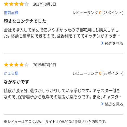
2017年8月5日
備前屋様
レビューランク
C
(23ポイント)
頑丈なコンテナでした
会社で購入して頑丈で使いやすかったので自宅用にも購入しまし
た。移動も簡単にできるので、食器棚をすててキッチンがすっきり
しました。次は衣類用に買ってみようと思います。
続きを見る
2015年7月9日
かえる様
レビューランク
C
(26ポイント)
なかなかです
値段が張る分、造りがしっかりしている感じです。キャスター付き
なので、保管場所から現場での運搬が楽そうです。また、キャスター
部分はちょっとした台車として、単独使用も可能なので重宝かなと
続きを見る
思います。
※
レビューはアスクルWebサイト、LOHACOに投稿された内容です。