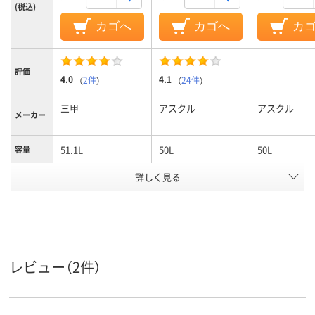
(税込)
カゴへ
カゴへ
カ
評価
4.0
4.1
（
2件
）
（
24件
）
三甲
アスクル
アスクル
メーカー
51.1L
50L
50L
容量
詳しく見る
ブラック系
ブルー系
ブルー系
カラーグ
ループ
アスクル
商品環境
95
55
スコア
レビュー（2件）