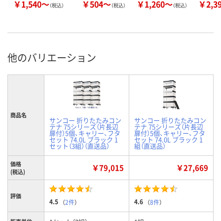
￥1,540～
￥504～
￥1,260～
￥2,3
（税込）
（税込）
（税込）
他のバリエーション
商品名
サンコー 折りたたみコン
サンコー 折りたたみコン
テナ 75シリーズ（片長辺
テナ 75シリーズ（片長辺
扉付）5個、キャリー、フタ
扉付）5個、キャリー、フタ
セット 74.0L ブラック 1
セット 74.0L ブラック 1
セット（3組）（直送品）
組（直送品）
価格
￥79,015
￥27,669
(税込)
評価
4.5
4.6
（
2件
）
（
8件
）