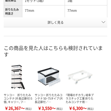
1セット（3組）
1組
販売単位
折りたたみ
77mm
77mm
時高さ
詳しく見る
74.0L
74.0L
容量
3498674
943221
お申込番号
直送品
直送品
在庫
この商品を見た人はこちらも検討されていま
8月31日（月）まで
8月27日（木）まで
お届け日
す
数量
数量
カゴへ
カゴへ
サンコー 折りたたみ
サンコー 折りたたみコ
「現場のチカラ」 岐阜プ
コンテナ（片長辺扉付）5
ンテナ 50・75タイプ（片
ラスチック工業 折りた
個、キャリー、フ…
長辺扉付／…
たみコンテナ用…
￥26,367～
￥3,550～
￥6,300～
（税込）
（税込）
（税込）