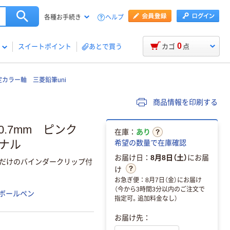
ヘルプ
各種お手続き
0
スイートポイント
あとで買う
カゴ
点
カラー軸 三菱鉛筆uni
商品情報を印刷する
.7mm ピンク
在庫：
あり
ジナル
希望の数量で在庫確認
お届け日：
8月8日（土）
にお届
ルだけのバインダークリップ付
け
お急ぎ便：8月7日（金）にお届け
（今から3時間3分以内のご注文で
ボールペン
指定可。追加料金なし）
お届け先：