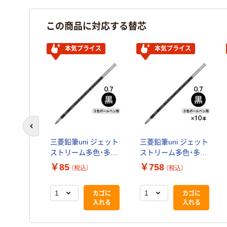
この商品に対応する替芯
本気プライス
本気プライス
前のスライドへ
三菱鉛筆uni ジェット
三菱鉛筆uni ジェット
ストリーム多色・多機
ストリーム多色・多機
能用替芯 紙パッケ
能用替芯 紙パッケ
￥85
￥758
（税込）
（税込）
ージ 0.7ｍｍ 黒
ージ 0.7ｍｍ 黒
SXR8007K.24 1本
SXR8007K.24 1箱
カゴに
カゴに
（10本入）
入れる
入れる