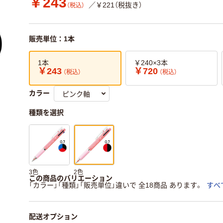
￥243
／￥221（税抜き）
（税込）
販売単位：1本
1本
￥240×3本
￥243
￥720
（税込）
（税込）
カラー
種類を選択
3色
2色
この商品のバリエーション
「カラー」「種類」「販売単位」違いで 全18商品 あります。
すべ
配送オプション