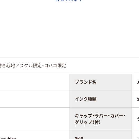
2色
クションインキ
フリクションインキ
ジェットストリーム
ルインク）
（ゲルインク）
2mm
赤（ブラック・レッ
黒・赤（ブラック・レッ
黒、赤
ド）
書き心地アスクル限定・ロハコ限定
ブランド名
ック系、レッド系
ピンク系
ピンク系
インク種類
キャップ・ラバー・カバー・
グリップ（付）
nsulting
軸径