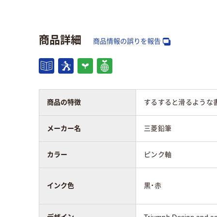
色数
2色
2色
インク種類
フリ
油性インク
商品詳細
（ゲ
商品情報の誤りを報告
軸径
12mm
12.
インク色
黒･
黒・赤
ド）
商品の特徴
するすると滑るような
カラーグループ
メーカー名
三菱鉛筆
ピンク系
ブラ
カラー
ピンク軸
アスクル商品環境
85
スコア
インク色
黒・赤
デザイン
Triumph Design and co