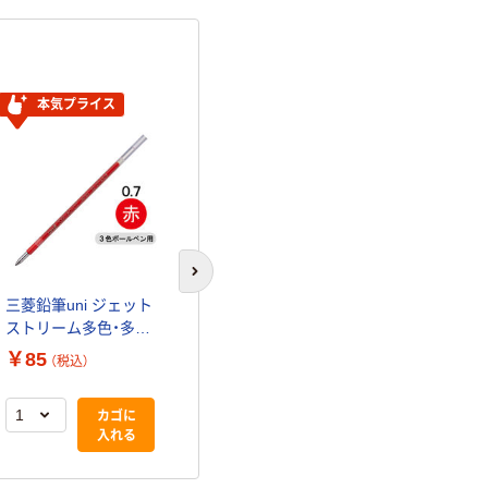
本気プライス
本気プライス
次のスライドへ
三菱鉛筆uni ジェット
三菱鉛筆uni ジェット
ストリーム多色・多機
ストリーム多色・多機
能用替芯 紙パッケ
能用替芯 紙パッケ
￥85
￥758
（税込）
（税込）
ージ 0.7ｍｍ 赤
ージ 0.7ｍｍ 赤
SXR8007K.15 1本
SXR8007K.15 1箱
カゴに
カゴに
（10本入）
入れる
入れる