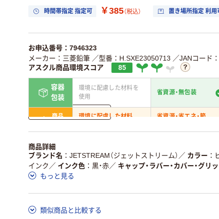
￥385
時間帯指定 指定可
置き場所指定 利用
（税込）
お申込番号：7946323
メーカー：三菱鉛筆
／型番：H.SXE23050713
／JANコード：4
アスクル商品環境スコア
85
容器
環境に配慮した材料を
省資源・無包装
使用
包装
詳しく見る
商品
環境に配慮した材料
省資源・省エネ・節
本体
を使用
水
独自の回収スキームが
アスクルで資源循環し
商品詳細
仕組
ある
いる
ブランド名
JETSTREAM（ジェットストリーム）
／
カラー
インク
／
インク色
黒・赤
／
キャップ・ラバー・カバー・グリッ
この商品の環境配慮ポイントです。詳しくはページ下部の商品
もっと見る
ア詳細／加点項目
」で確認できます。
類似商品と比較する