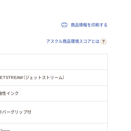
2色
2色
油性染料インク
油性
商品情報を印刷する
10.8mm
13.2mm
アスクル商品環境スコアとは
黒・赤
レッド・ブラック
黒・赤
JETSTREAM（ジェットストリーム）
ピンク系
ピンク系
油性インク
ラバーグリップ付
12mm