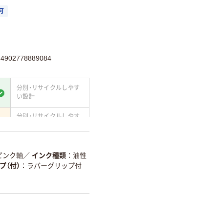
可
902778889084
分別・リサイクルしやす
い設計
分別・リサイクルしやす
い設計
て
温室効果ガスなどの
削減
ピンク軸
／
インク種類
油性
プ（付）
ラバーグリップ付
詳細「
アスクル商品環境スコ