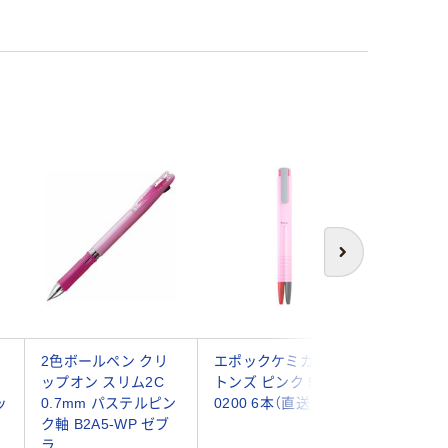
次へ
-
2色ボールペン クリ
エポックケミカル バ
ゼブラ 
ップオン スリム2C
トンズ ピンク 511-
G ボール
ッ
0.7mm パステルピン
0200 6本（直送品）
色 0.7m
ク軸 B2A5-WP ゼブ
送品）
ラ