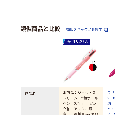
類似商品と比較
類似スペック品を探す
オリジナル
本商品：
ジェットス
フリ
商品名
トリーム 2色ボール
2 
ペン 0.7mm ピン
軸 
ク軸 アスクル限
ペン 
定 三菱鉛筆uni オリ
P 