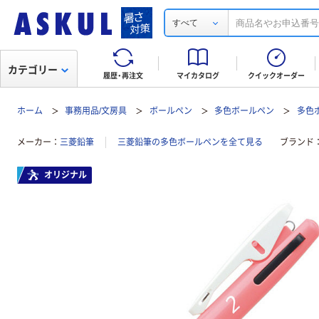
すべて
カテゴリー
履歴・再注文
マイカタログ
クイックオーダー
ホーム
事務用品/文房具
ボールペン
多色ボールペン
多色ボ
メーカー
三菱鉛筆
三菱鉛筆の多色ボールペンを全て見る
ブランド
オリジナル