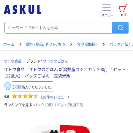
カゴ
メニュー
ホーム
飲料/食品/ギフト/お酒
食品/調味料
パックご飯/
サトウ食品
ブランド：
サトウのごはん
サトウ食品 サトウのごはん 新潟県産コシヒカリ 200g 1セット
（12食入) パックごはん 包装米飯
3
万回
購入いただきました！
4.6
（
28
件のレビュー
）
ランキングを見る：
パックご飯/リゾット/米加工品