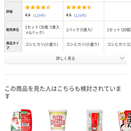
評価
4.6
4.6
（
129件
）
（
129件
）
1セット（30食：5食入
1パック（5食入）
1セット（20個
販売単位
×6パック）
商品タイ
コシヒカリ(小盛り)
コシヒカリ(小盛り)
コシヒカリ（13
プ
お申込番
詳しく見る
E771462
8096699
E344091
号
入荷待ち
入荷待ち
あり
在庫
8月24日（月）
お届け日
この商品を見た人はこちらも検討されていま
す
数量
お取り扱い終了しま
お取り扱い終了しま
した
した
カ