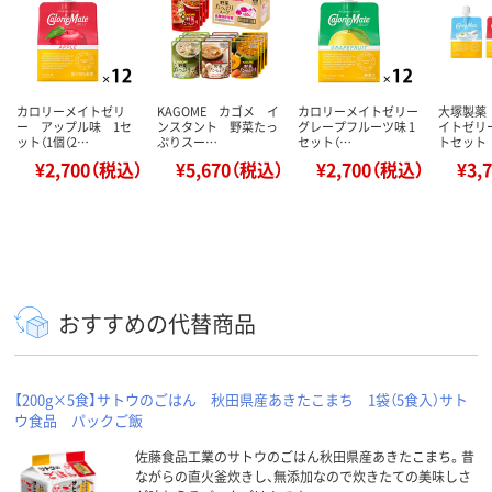
カロリーメイトゼリ
KAGOME カゴメ イ
カロリーメイトゼリー
大塚製薬
ー アップル味 1セ
ンスタント 野菜たっ
グレープフルーツ味 1
イトゼリー
ット（1個（2…
ぷりスー…
セット（…
トセット
¥2,700（税込）
¥5,670（税込）
¥2,700（税込）
¥3,
おすすめの代替商品
【200g×5食】サトウのごはん 秋田県産あきたこまち 1袋（5食入）サト
ウ食品 パックご飯
佐藤食品工業のサトウのごはん秋田県産あきたこまち。昔
ながらの直火釜炊きし、無添加なので炊きたての美味しさ