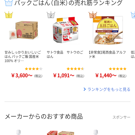
パックごはん（白米）の売れ筋ランキング
甘みしっかりおいしいご
サトウ食品 サトウのご
【非常食】尾西食品 アルフ
低
はん パックご飯 国産米
はん
ァ米
は
100％ オリ…
￥3,600～
￥1,091～
￥1,440～
（税込）
（税込）
（税込）
ランキングをもっと見る
メーカーからのおすすめ商品
スポンサー