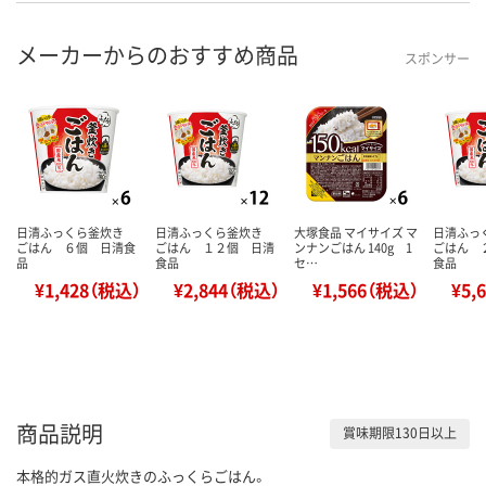
メーカーからのおすすめ商品
スポンサー
日清ふっくら釜炊き
日清ふっくら釜炊き
大塚食品 マイサイズ マ
日清ふっ
ごはん ６個 日清食
ごはん １２個 日清
ンナンごはん 140g 1
ごはん 
品
食品
セ…
食品
¥1,428（税込）
¥2,844（税込）
¥1,566（税込）
¥5,
商品説明
賞味期限130日以上
本格的ガス直火炊きのふっくらごはん。