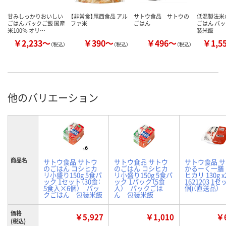
甘みしっかりおいしい
【非常食】尾西食品 アル
サトウ食品 サトウの
低温製法米
ごはん パックご飯 国産
ファ米
ごはん
ごはん パッ
米100％ オリ…
装米飯
￥2,233～
￥390～
￥496～
￥1,5
（税込）
（税込）
（税込）
他のバリエーション
商品名
サトウ食品 サトウ
サトウ食品 サトウ
サトウ食品 
のごはん コシヒカ
のごはん コシヒカ
かるーく一膳
リ小盛り150g 5食パ
リ小盛り150g 5食パ
ヒカリ 130g x
ック 1セット（30食：
ック 1パック（5食
1621203 1セ
5食入×6個） パッ
入） パックごは
個)（直送品）
クごはん 包装米飯
ん 包装米飯
価格
￥5,927
￥1,010
￥6
(税込)