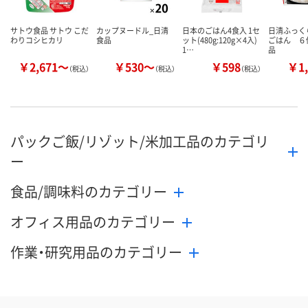
サトウ食品 サトウ こだ
カップヌードル_日清
日本のごはん4食入 1セ
日清ふっ
わりコシヒカリ
食品
ット(480g:120g×4入)
ごはん ６
1…
品
￥2,671～
￥530～
￥598
￥1,
（税込）
（税込）
（税込）
パックご飯/リゾット/米加工品のカテゴリ
ー
食品/調味料のカテゴリー
オフィス用品のカテゴリー
作業・研究用品のカテゴリー