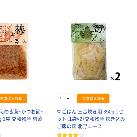
カゴに入れる
カゴに入れる
えのき茸・かつお節・
筍ごはん 三合炊き用 350g 1セ
g 1袋 交和物産 惣菜
ット（1袋×2）交和物産 炊き込み
ご飯の素 北野エース