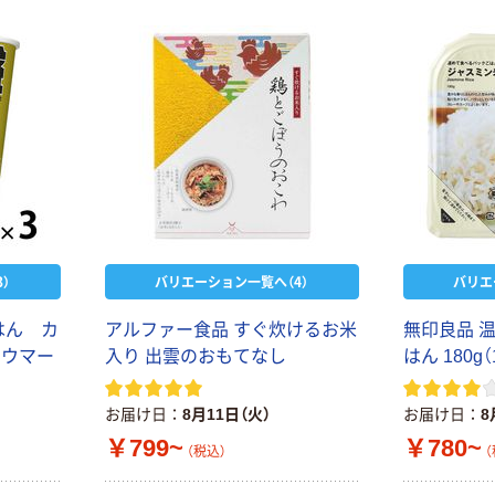
）
バリエーション一覧へ（4）
バリエ
はん カ
アルファー食品 すぐ炊けるお米
無印良品 
 ウマー
入り 出雲のおもてなし
はん 180g
お届け日
8月11日（火）
お届け日
8
￥799~
￥780~
（税込）
（