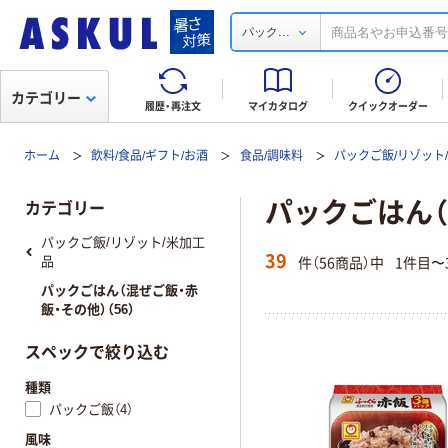
...
パック
カテゴリー
履歴・再注文
マイカタログ
クイックオーダー
ホーム
飲料/食品/ギフト/お酒
食品/調味料
パックご飯/リゾット
パックごはん（
カテゴリー
パックご飯/リゾット/米加工
39
件（56商品）中
1件目〜
品
パックごはん（混ぜご飯・赤
飯・その他）（56）
スペックで絞り込む
種類
パックご飯（4）
風味