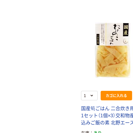
カゴに入れる
国産筍ごはん 二合炊き用 
1セット（1個×3）交和物
込みご飯の素 北野エー
在庫
あり