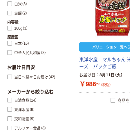
白米（3）
赤飯（2）
内容量
160g（3）
原産国
日本（16）
バリエーション一覧へ（2
中華人民共和国（3）
東洋水産 マルちゃん 
ーズ パックご飯
お届け日目安
お届け日
8月11日（火）
当日〜翌々日お届け（42)
￥986~
（税込）
メーカーから絞り込む
日清食品（14）
商品を
東洋水産（9）
交和物産（9）
アルファー食品（8）