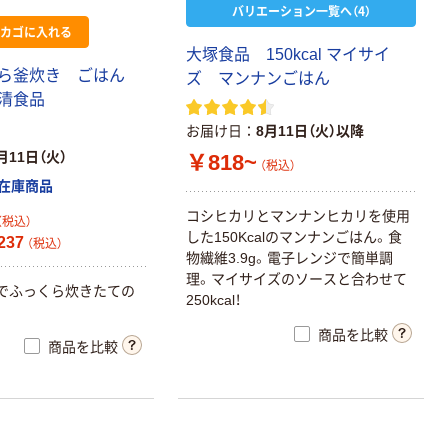
バリエーション一覧へ（4）
カゴに入れる
大塚食品 150kcal マイサイ
くら釜炊き ごはん
ズ マンナンごはん
清食品
お届け日
8月11日（火）以降
月11日（火）
￥818~
（税込）
在庫商品
コシヒカリとマンナンヒカリを使用
（税込）
した150Kcalのマンナンごはん。食
237
（税込）
物繊維3.9g。電子レンジで簡単調
理。マイサイズのソースと合わせて
でふっくら炊きたての
250kcal！
商品を比較
商品を比較