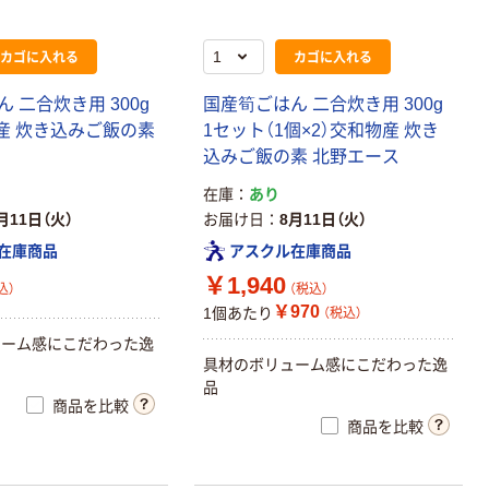
カゴに入れる
カゴに入れる
 二合炊き用 300g
国産筍ごはん 二合炊き用 300g
物産 炊き込みご飯の素
1セット（1個×2）交和物産 炊き
込みご飯の素 北野エース
在庫
あり
月11日（火）
お届け日
8月11日（火）
在庫商品
アスクル在庫商品
￥1,940
込）
（税込）
￥970
1個あたり
（税込）
ューム感にこだわった逸
具材のボリューム感にこだわった逸
品
商品を比較
商品を比較