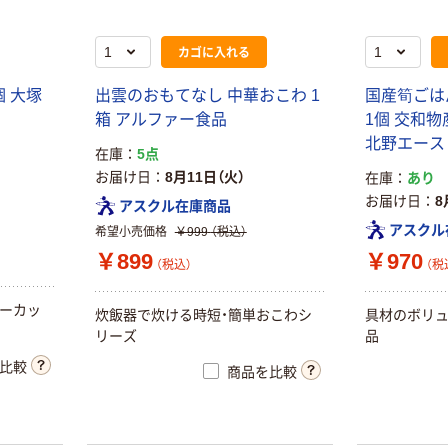
カゴに入れる
個 大塚
出雲のおもてなし 中華おこわ 1
国産筍ごはん
箱 アルファー食品
1個 交和
北野エース
在庫
5点
お届け日
8月11日（火）
在庫
あり
お届け日
8
アスクル在庫商品
アスクル
希望小売価格
￥999
（税込）
￥899
￥970
（税込）
（税
リーカッ
炊飯器で炊ける時短・簡単おこわシ
具材のボリ
リーズ
品
比較
商品を比較