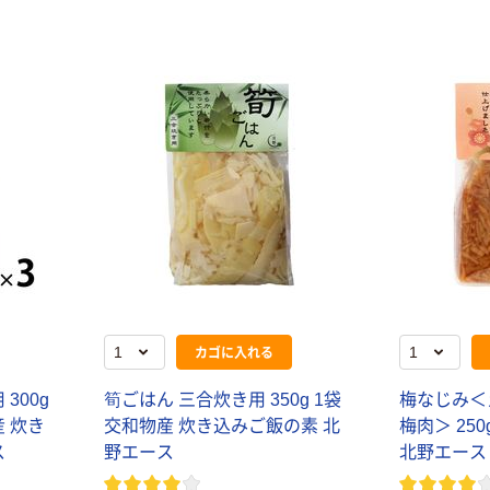
カゴに入れる
300g
筍ごはん 三合炊き用 350g 1袋
梅なじみ＜
産 炊き
交和物産 炊き込みご飯の素 北
梅肉＞ 250
ス
野エース
北野エース