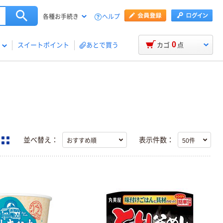
ヘルプ
各種お手続き
0
スイートポイント
あとで買う
カゴ
点
並べ替え：
表示件数：