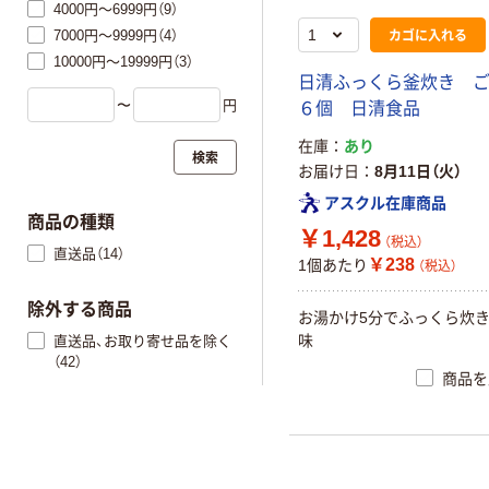
4000円～6999円（9）
カゴに入れる
7000円～9999円（4）
10000円～19999円（3）
日清ふっくら釜炊き 
〜
円
６個 日清食品
在庫
あり
検索
お届け日
8月11日（火）
アスクル在庫商品
商品の種類
￥1,428
（税込）
直送品（14）
￥238
1個あたり
（税込）
除外する商品
お湯かけ5分でふっくら炊
味
直送品、お取り寄せ品を除く
（42）
商品を