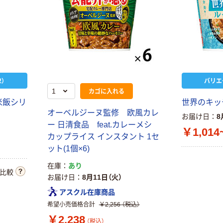
）
バリエ
カゴに入れる
米飯シリ
世界のキッ
オーベルジーヌ監修 欧風カレ
お届け日
8
ー 日清食品 feat.カレーメシ
￥1,014
カップライス インスタント 1セ
ット(1個×6)
在庫
あり
比較
お届け日
8月11日（火）
アスクル在庫商品
希望小売価格合計
￥2,256
（税込）
￥2,238
（税込）